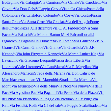
Botteghino
Via Cafaggio
Via Camisano
Via Canale
Via Carobietto
Via
Cavour
Via Don Celsi
Villaggio Cervia
Via della Chiesa
Ponte della
Colombiera
Via Cristoforo Colombo
Via Corvo
Via Costro
Piazza
Santa Croce
Via Santa Croce
Via Crociata
Via dell'Angelo
Ponte
dell'Omero
Piazza XIII dicembre
Via C. A. Fabbricotti
Via Sans
Facon
Via Falaschi
Via Marion Barton Muzi Falconi
Località
Figarole
Via Paganini in Fiumaretta
Via Forano
Via Ghilenda
Via A.
Gramsci
Via Canal Grande
Via Grande
Via Guardiola
Via J.F.
Kennedy
Via John Fitzgerald Kennedy
Via Martin Luther King
Via
Lavaccino
Via Giacomo Leopardi
Piazza della Libertà
Via
Litoranea
Viale Litoraneo
Via Luni
Maestà
Via F. Magellano
Via
Alessandro Manzoni
Strada della Marana
Via Don Calisto de
Marchi
accesso a mare
Via Margubbio
Strada della Marrana
Via
Monti
Via Municipio
Via delle Mura
Via Noce
Via Nuova
Via della
Pace
Via Agostino Paci
Via Paganini
Via Persio
Via della Piazza
Via
del Pilota
Via Pisanello
Via Poggio
Via Pretura
Via Ex Pulga
Via
Ratti
Via Felicità. Rolla
Via Cà del sale
Via Poggio Scafa
Stradello
Via