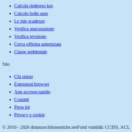
Calcola rimborso km
Calcolo bollo auto
Le mie scadenze
Verifica assicurazione
Verifica revisione
Cerca officina autorizzata
Classe ambientale
Sito
Chi siamo
Estensioni browser
App accesso rapido
Contatti
Press kit
Privacy e cookie
© 2010 -
2026
distanzechilometriche.net
Fonti viabilità: CCISS, ACI,