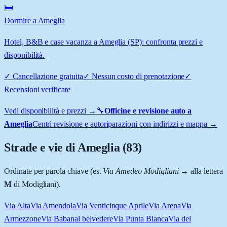
🛏️
Dormire a Ameglia
Hotel, B&B e case vacanza a Ameglia (SP): confronta prezzi e
disponibilità.
✓
Cancellazione gratuita
✓
Nessun costo di prenotazione
✓
Recensioni verificate
Vedi disponibilità e prezzi →
🔧
Officine e revisione auto a
Ameglia
Centri revisione e autoriparazioni con indirizzi e mappa →
Strade e vie di
Ameglia
(
83
)
Ordinate per parola chiave (es.
Via Amedeo Modigliani
→ alla lettera
M
di Modigliani).
Via Alta
Via Amendola
Via Venticinque Aprile
Via Arena
Via
Armezzone
Via Baban
al belvedere
Via Punta Bianca
Via del