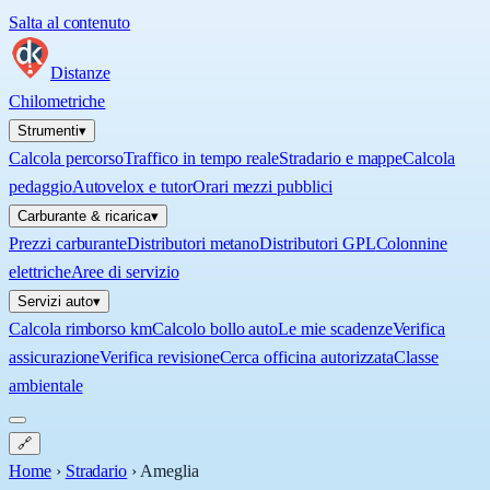
Salta al contenuto
Distanze
Chilometriche
Strumenti
▾
Calcola percorso
Traffico in tempo reale
Stradario e mappe
Calcola
pedaggio
Autovelox e tutor
Orari mezzi pubblici
Carburante & ricarica
▾
Prezzi carburante
Distributori metano
Distributori GPL
Colonnine
elettriche
Aree di servizio
Servizi auto
▾
Calcola rimborso km
Calcolo bollo auto
Le mie scadenze
Verifica
assicurazione
Verifica revisione
Cerca officina autorizzata
Classe
ambientale
🔗
Home
›
Stradario
›
Ameglia