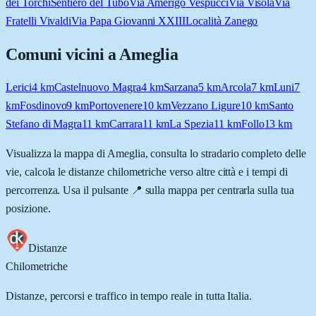
dei Torchi
Sentiero del Tubo
Via Amerigo Vespucci
Via Visola
Via
Fratelli Vivaldi
Via Papa Giovanni XXIII
Località Zanego
Comuni vicini a
Ameglia
Lerici
4
km
Castelnuovo Magra
4
km
Sarzana
5
km
Arcola
7
km
Luni
7
km
Fosdinovo
9
km
Portovenere
10
km
Vezzano Ligure
10
km
Santo
Stefano di Magra
11
km
Carrara
11
km
La Spezia
11
km
Follo
13
km
Visualizza la mappa di
Ameglia
, consulta lo stradario completo delle
vie, calcola le distanze chilometriche verso altre città e i tempi di
percorrenza. Usa il pulsante 📍 sulla mappa per centrarla sulla tua
posizione.
Distanze
Chilometriche
Distanze, percorsi e traffico in tempo reale in tutta Italia.