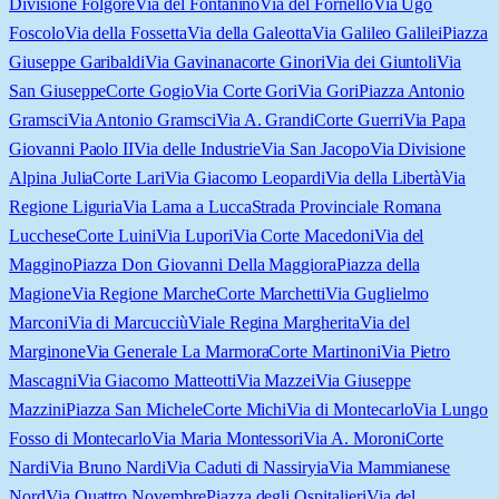
Divisione Folgore
Via del Fontanino
Via del Fornello
Via Ugo
Foscolo
Via della Fossetta
Via della Galeotta
Via Galileo Galilei
Piazza
Giuseppe Garibaldi
Via Gavinana
corte Ginori
Via dei Giuntoli
Via
San Giuseppe
Corte Gogio
Via Corte Gori
Via Gori
Piazza Antonio
Gramsci
Via Antonio Gramsci
Via A. Grandi
Corte Guerri
Via Papa
Giovanni Paolo II
Via delle Industrie
Via San Jacopo
Via Divisione
Alpina Julia
Corte Lari
Via Giacomo Leopardi
Via della Libertà
Via
Regione Liguria
Via Lama a Lucca
Strada Provinciale Romana
Lucchese
Corte Luini
Via Lupori
Via Corte Macedoni
Via del
Maggino
Piazza Don Giovanni Della Maggiora
Piazza della
Magione
Via Regione Marche
Corte Marchetti
Via Guglielmo
Marconi
Via di Marcucciù
Viale Regina Margherita
Via del
Marginone
Via Generale La Marmora
Corte Martinoni
Via Pietro
Mascagni
Via Giacomo Matteotti
Via Mazzei
Via Giuseppe
Mazzini
Piazza San Michele
Corte Michi
Via di Montecarlo
Via Lungo
Fosso di Montecarlo
Via Maria Montessori
Via A. Moroni
Corte
Nardi
Via Bruno Nardi
Via Caduti di Nassiryia
Via Mammianese
Nord
Via Quattro Novembre
Piazza degli Ospitalieri
Via del