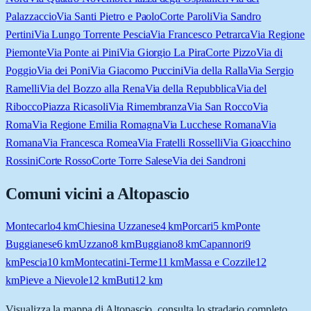
Palazzaccio
Via Santi Pietro e Paolo
Corte Paroli
Via Sandro
Pertini
Via Lungo Torrente Pescia
Via Francesco Petrarca
Via Regione
Piemonte
Via Ponte ai Pini
Via Giorgio La Pira
Corte Pizzo
Via di
Poggio
Via dei Poni
Via Giacomo Puccini
Via della Ralla
Via Sergio
Ramelli
Via del Bozzo alla Rena
Via della Repubblica
Via del
Ribocco
Piazza Ricasoli
Via Rimembranza
Via San Rocco
Via
Roma
Via Regione Emilia Romagna
Via Lucchese Romana
Via
Romana
Via Francesca Romea
Via Fratelli Rosselli
Via Gioacchino
Rossini
Corte Rosso
Corte Torre Salese
Via dei Sandroni
Comuni vicini a
Altopascio
Montecarlo
4
km
Chiesina Uzzanese
4
km
Porcari
5
km
Ponte
Buggianese
6
km
Uzzano
8
km
Buggiano
8
km
Capannori
9
km
Pescia
10
km
Montecatini-Terme
11
km
Massa e Cozzile
12
km
Pieve a Nievole
12
km
Buti
12
km
Visualizza la mappa di
Altopascio
, consulta lo stradario completo