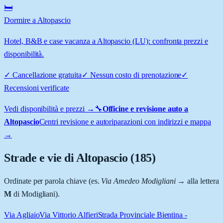
🛏️
Dormire a Altopascio
Hotel, B&B e case vacanza a Altopascio (LU): confronta prezzi e
disponibilità.
✓
Cancellazione gratuita
✓
Nessun costo di prenotazione
✓
Recensioni verificate
Vedi disponibilità e prezzi →
🔧
Officine e revisione auto a
Altopascio
Centri revisione e autoriparazioni con indirizzi e mappa
→
Strade e vie di
Altopascio
(
185
)
Ordinate per parola chiave (es.
Via Amedeo Modigliani
→ alla lettera
M
di Modigliani).
Via Agliaio
Via Vittorio Alfieri
Strada Provinciale Bientina -