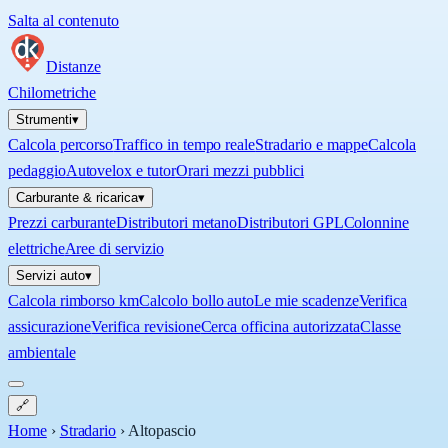
Salta al contenuto
Distanze
Chilometriche
Strumenti
▾
Calcola percorso
Traffico in tempo reale
Stradario e mappe
Calcola
pedaggio
Autovelox e tutor
Orari mezzi pubblici
Carburante & ricarica
▾
Prezzi carburante
Distributori metano
Distributori GPL
Colonnine
elettriche
Aree di servizio
Servizi auto
▾
Calcola rimborso km
Calcolo bollo auto
Le mie scadenze
Verifica
assicurazione
Verifica revisione
Cerca officina autorizzata
Classe
ambientale
🔗
Home
›
Stradario
›
Altopascio