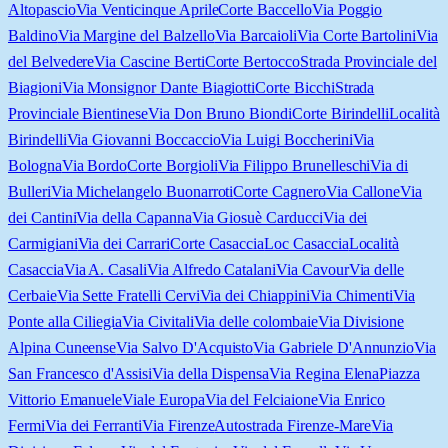
Altopascio
Via Venticinque Aprile
Corte Baccello
Via Poggio
Baldino
Via Margine del Balzello
Via Barcaioli
Via Corte Bartolini
Via
del Belvedere
Via Cascine Berti
Corte Bertocco
Strada Provinciale del
Biagioni
Via Monsignor Dante Biagiotti
Corte Bicchi
Strada
Provinciale Bientinese
Via Don Bruno Biondi
Corte Birindelli
Località
Birindelli
Via Giovanni Boccaccio
Via Luigi Boccherini
Via
Bologna
Via Bordo
Corte Borgioli
Via Filippo Brunelleschi
Via di
Bulleri
Via Michelangelo Buonarroti
Corte Cagnero
Via Callone
Via
dei Cantini
Via della Capanna
Via Giosuè Carducci
Via dei
Carmigiani
Via dei Carrari
Corte Casaccia
Loc Casaccia
Località
Casaccia
Via A. Casali
Via Alfredo Catalani
Via Cavour
Via delle
Cerbaie
Via Sette Fratelli Cervi
Via dei Chiappini
Via Chimenti
Via
Ponte alla Ciliegia
Via Civitali
Via delle colombaie
Via Divisione
Alpina Cuneense
Via Salvo D'Acquisto
Via Gabriele D'Annunzio
Via
San Francesco d'Assisi
Via della Dispensa
Via Regina Elena
Piazza
Vittorio Emanuele
Viale Europa
Via del Felciaione
Via Enrico
Fermi
Via dei Ferranti
Via Firenze
Autostrada Firenze-Mare
Via