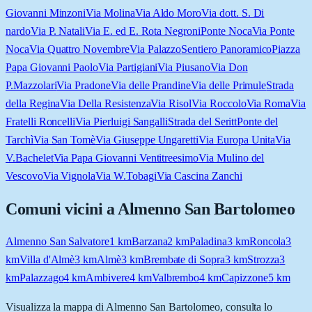
Giovanni Minzoni
Via Molina
Via Aldo Moro
Via dott. S. Di
nardo
Via P. Natali
Via E. ed E. Rota Negroni
Ponte Noca
Via Ponte
Noca
Via Quattro Novembre
Via Palazzo
Sentiero Panoramico
Piazza
Papa Giovanni Paolo
Via Partigiani
Via Piusano
Via Don
P.Mazzolari
Via Pradone
Via delle Prandine
Via delle Primule
Strada
della Regina
Via Della Resistenza
Via Risol
Via Roccolo
Via Roma
Via
Fratelli Roncelli
Via Pierluigi Sangalli
Strada del Seritt
Ponte del
Tarchì
Via San Tomè
Via Giuseppe Ungaretti
Via Europa Unita
Via
V.Bachelet
Via Papa Giovanni Ventitreesimo
Via Mulino del
Vescovo
Via Vignola
Via W.Tobagi
Via Cascina Zanchi
Comuni vicini a
Almenno San Bartolomeo
Almenno San Salvatore
1
km
Barzana
2
km
Paladina
3
km
Roncola
3
km
Villa d'Almè
3
km
Almè
3
km
Brembate di Sopra
3
km
Strozza
3
km
Palazzago
4
km
Ambivere
4
km
Valbrembo
4
km
Capizzone
5
km
Visualizza la mappa di
Almenno San Bartolomeo
, consulta lo