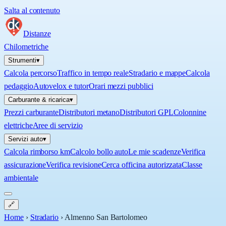
Salta al contenuto
Distanze
Chilometriche
Strumenti
▾
Calcola percorso
Traffico in tempo reale
Stradario e mappe
Calcola
pedaggio
Autovelox e tutor
Orari mezzi pubblici
Carburante & ricarica
▾
Prezzi carburante
Distributori metano
Distributori GPL
Colonnine
elettriche
Aree di servizio
Servizi auto
▾
Calcola rimborso km
Calcolo bollo auto
Le mie scadenze
Verifica
assicurazione
Verifica revisione
Cerca officina autorizzata
Classe
ambientale
🔗
Home
›
Stradario
›
Almenno San Bartolomeo