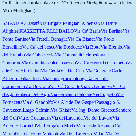
Ordinate per parola chiave (es.
Via Amedeo Modigliani
→ alla lettera
M
di Modigliani).
571A
Via A.Cassarà
Via Brigata Partigiani Albenza
Via Dante
Alighieri
PIAZZETTA F.LLI BAILO
Via Ca' Barile
Via Barlino
Via
Ponte Barlino
Via Fratelli Benaglia
Via Cà Bianca
Via Paolo
Borsellino
Via Ca' del bosco
Via Bosdocco
Via Botta
Via Brembo
Via
del Brembo
Via Cabacaccio
Via Camoretti
Ciclopedonale
Camorino
Via Campino
scaletta carosso
Via Carosso
Via Cascinetto
Via
alle Cave
Via Celino
Via Cerita
Via Dei Cerri
Via Generale Carlo
Alberto Dalla Chiesa
Via Cimagro
cimalonga
Galleria del
Commercio
Via De Cono'
via Cà Cristallo
Via C.Terranova
Via Cà
d'Agri
Sentiero Dell'Agro
Via Giovanni Falcone
Via Foppetto
Via
Fornacetta
Via d. Gandolfo
Via Alcide De Gasperi
Passaggio S.
Gavazzeni
Largo Gelmini
Via Ghiaie
Via Ing. Dante Giacosa
Sentiero
del Golf
Via e. Gualandris
Via dei Lavandai
Via del Lavoro
Via
Antonio Locatelli
Via Longa
Via Maria Marchesini
Rotonda Ca'
Marchi
Via Giacomo Matteotti
via Don Lorenzo Milani
Via Don