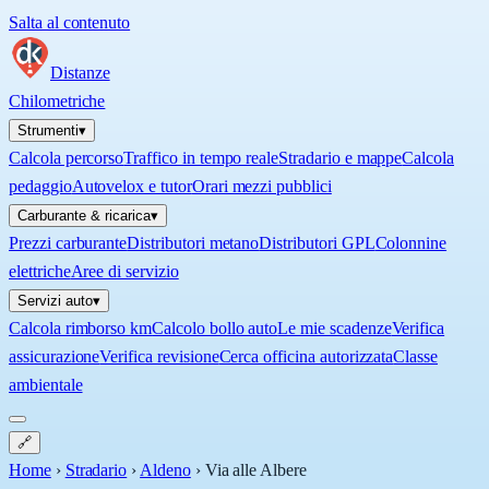
Salta al contenuto
Distanze
Chilometriche
Strumenti
▾
Calcola percorso
Traffico in tempo reale
Stradario e mappe
Calcola
pedaggio
Autovelox e tutor
Orari mezzi pubblici
Carburante & ricarica
▾
Prezzi carburante
Distributori metano
Distributori GPL
Colonnine
elettriche
Aree di servizio
Servizi auto
▾
Calcola rimborso km
Calcolo bollo auto
Le mie scadenze
Verifica
assicurazione
Verifica revisione
Cerca officina autorizzata
Classe
ambientale
🔗
Home
›
Stradario
›
Aldeno
›
Via alle Albere