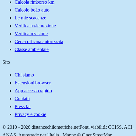
Calcola rimborso km
Calcolo bollo auto
Le mie scadenze
Verifica assicurazione
Verifica revisione
Cerca officina autorizzata
Classe ambientale
Sito
Chi siamo
Estensioni browser
App accesso rapido
Contatti
Press kit
Privacy e cookie
© 2010 -
2026
distanzechilometriche.net
Fonti viabilità: CCISS, ACI,
ANAS, Autostrade per l'Italia · Mappe © OpenStreetMap