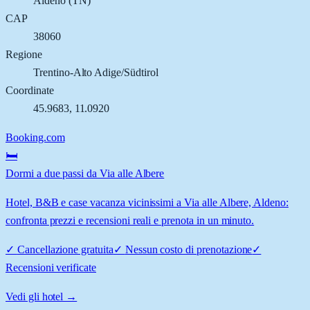
Aldeno
(
TN
)
CAP
38060
Regione
Trentino-Alto Adige/Südtirol
Coordinate
45.9683
,
11.0920
Booking.com
🛏️
Dormi a due passi da Via alle Albere
Hotel, B&B e case vacanza vicinissimi a Via alle Albere, Aldeno:
confronta prezzi e recensioni reali e prenota in un minuto.
✓
Cancellazione gratuita
✓
Nessun costo di prenotazione
✓
Recensioni verificate
Vedi gli hotel →