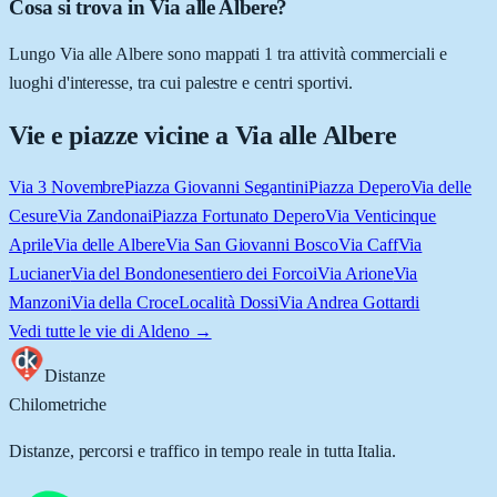
Cosa si trova in Via alle Albere?
Lungo Via alle Albere sono mappati 1 tra attività commerciali e
luoghi d'interesse, tra cui palestre e centri sportivi.
Vie e piazze vicine a
Via alle Albere
Via 3 Novembre
Piazza Giovanni Segantini
Piazza Depero
Via delle
Cesure
Via Zandonai
Piazza Fortunato Depero
Via Venticinque
Aprile
Via delle Albere
Via San Giovanni Bosco
Via Caff
Via
Lucianer
Via del Bondone
sentiero dei Forcoi
Via Arione
Via
Manzoni
Via della Croce
Località Dossi
Via Andrea Gottardi
Vedi tutte le vie di
Aldeno
→
Distanze
Chilometriche
Distanze, percorsi e traffico in tempo reale in tutta Italia.