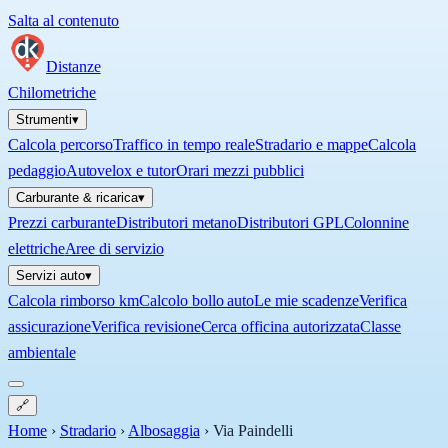
Salta al contenuto
Distanze
Chilometriche
Strumenti
▾
Calcola percorso
Traffico in tempo reale
Stradario e mappe
Calcola
pedaggio
Autovelox e tutor
Orari mezzi pubblici
Carburante & ricarica
▾
Prezzi carburante
Distributori metano
Distributori GPL
Colonnine
elettriche
Aree di servizio
Servizi auto
▾
Calcola rimborso km
Calcolo bollo auto
Le mie scadenze
Verifica
assicurazione
Verifica revisione
Cerca officina autorizzata
Classe
ambientale
🔗
Home
›
Stradario
›
Albosaggia
›
Via Paindelli