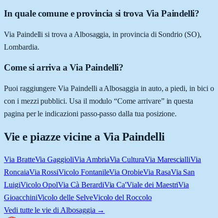
In quale comune e provincia si trova Via Paindelli?
Via Paindelli si trova a Albosaggia, in provincia di Sondrio (SO),
Lombardia.
Come si arriva a Via Paindelli?
Puoi raggiungere Via Paindelli a Albosaggia in auto, a piedi, in bici o
con i mezzi pubblici. Usa il modulo “Come arrivare” in questa
pagina per le indicazioni passo-passo dalla tua posizione.
Vie e piazze vicine a
Via Paindelli
Via Bratte
Via Gaggioli
Via Ambria
Via Cultura
Via Marescialli
Via
Roncaia
Via Rossi
Vicolo Fontanile
Via Orobie
Via Rasa
Via San
Luigi
Vicolo Opol
Via Cà Berardi
Via Ca'
Viale dei Maestri
Via
Gioacchini
Vicolo delle Selve
Vicolo del Roccolo
Vedi tutte le vie di
Albosaggia
→