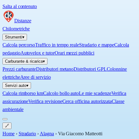
Salta al contenuto
Distanze
Chilometriche
Strumenti
▾
Calcola percorso
Traffico in tempo reale
Stradario e mappe
Calcola
pedaggio
Autovelox e tutor
Orari mezzi pubblici
Carburante & ricarica
▾
Prezzi carburante
Distributori metano
Distributori GPL
Colonnine
elettriche
Aree di servizio
Servizi auto
▾
Calcola rimborso km
Calcolo bollo auto
Le mie scadenze
Verifica
assicurazione
Verifica revisione
Cerca officina autorizzata
Classe
ambientale
🔗
Home
›
Stradario
›
Alagna
›
Via Giacomo Matteotti