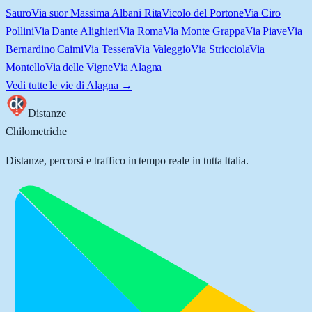
Sauro
Via suor Massima Albani Rita
Vicolo del Portone
Via Ciro
Pollini
Via Dante Alighieri
Via Roma
Via Monte Grappa
Via Piave
Via
Bernardino Caimi
Via Tessera
Via Valeggio
Via Stricciola
Via
Montello
Via delle Vigne
Via Alagna
Vedi tutte le vie di
Alagna
→
Distanze
Chilometriche
Distanze, percorsi e traffico in tempo reale in tutta Italia.