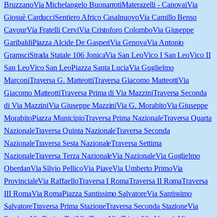
Bruzzano
Via Michelangelo Buonarroti
Materazelli - Canovai
Via
Giosuè Carducci
Sentiero Africo Casalnuovo
Via Camillo Benso
Cavour
Via Fratelli Cervi
Via Cristoforo Colombo
Via Giuseppe
Garibaldi
Piazza Alcide De Gasperi
Via Genova
Via Antonio
Gramsci
Strada Statale 106 Jonica
Via San Leo
Vico I San Leo
Vico II
San Leo
Vico San Leo
Piazza Santa Lucia
Via Guglielmo
Marconi
Traversa G. Matteotti
Traversa Giacomo Matteotti
Via
Giacomo Matteotti
Traversa Prima di Via Mazzini
Traversa Seconda
di Via Mazzini
Via Giuseppe Mazzini
Via G. Morabito
Via Giuseppe
Morabito
Piazza Municipio
Traversa Prima Nazionale
Traversa Quarta
Nazionale
Traversa Quinta Nazionale
Traversa Seconda
Nazionale
Traversa Sesta Nazionale
Traversa Settima
Nazionale
Traversa Terza Nazionale
Via Nazionale
Via Guglielmo
Oberdan
Via Silvio Pellico
Via Piave
Via Umberto Primo
Via
Provinciale
Via Raffaello
Traversa I Roma
Traversa II Roma
Traversa
III Roma
Via Roma
Piazza Santissimo Salvatore
Via Santissimo
Salvatore
Traversa Prima Stazione
Traversa Seconda Stazione
Via