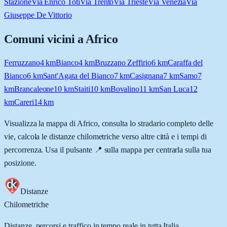
Stazione
Via Enrico Toti
Via Trento
Via Trieste
Via Venezia
Via
Giuseppe De Vittorio
Comuni vicini a
Africo
Ferruzzano
4
km
Bianco
4
km
Bruzzano Zeffirio
6
km
Caraffa del
Bianco
6
km
Sant'Agata del Bianco
7
km
Casignana
7
km
Samo
7
km
Brancaleone
10
km
Staiti
10
km
Bovalino
11
km
San Luca
12
km
Careri
14
km
Visualizza la mappa di
Africo
, consulta lo stradario completo delle
vie, calcola le distanze chilometriche verso altre città e i tempi di
percorrenza. Usa il pulsante 📍 sulla mappa per centrarla sulla tua
posizione.
Distanze
Chilometriche
Distanze, percorsi e traffico in tempo reale in tutta Italia.