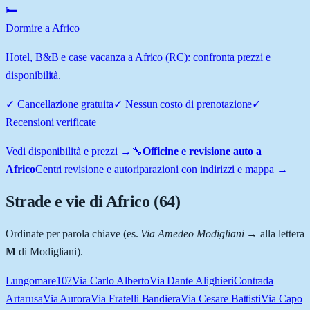
🛏️
Dormire a Africo
Hotel, B&B e case vacanza a Africo (RC): confronta prezzi e
disponibilità.
✓
Cancellazione gratuita
✓
Nessun costo di prenotazione
✓
Recensioni verificate
Vedi disponibilità e prezzi →
🔧
Officine e revisione auto a
Africo
Centri revisione e autoriparazioni con indirizzi e mappa →
Strade e vie di
Africo
(
64
)
Ordinate per parola chiave (es.
Via Amedeo Modigliani
→ alla lettera
M
di Modigliani).
Lungomare
107
Via Carlo Alberto
Via Dante Alighieri
Contrada
Artarusa
Via Aurora
Via Fratelli Bandiera
Via Cesare Battisti
Via Capo