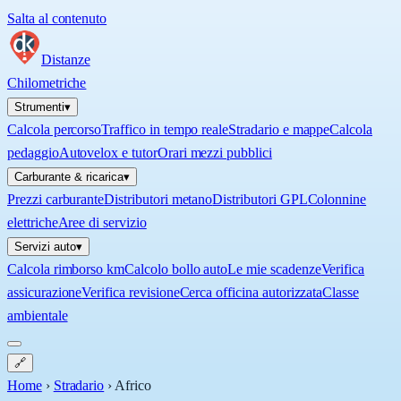
Salta al contenuto
Distanze
Chilometriche
Strumenti
▾
Calcola percorso
Traffico in tempo reale
Stradario e mappe
Calcola
pedaggio
Autovelox e tutor
Orari mezzi pubblici
Carburante & ricarica
▾
Prezzi carburante
Distributori metano
Distributori GPL
Colonnine
elettriche
Aree di servizio
Servizi auto
▾
Calcola rimborso km
Calcolo bollo auto
Le mie scadenze
Verifica
assicurazione
Verifica revisione
Cerca officina autorizzata
Classe
ambientale
🔗
Home
›
Stradario
›
Africo