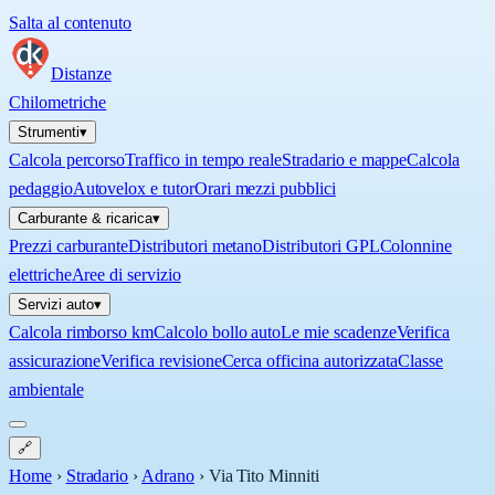
Salta al contenuto
Distanze
Chilometriche
Strumenti
▾
Calcola percorso
Traffico in tempo reale
Stradario e mappe
Calcola
pedaggio
Autovelox e tutor
Orari mezzi pubblici
Carburante & ricarica
▾
Prezzi carburante
Distributori metano
Distributori GPL
Colonnine
elettriche
Aree di servizio
Servizi auto
▾
Calcola rimborso km
Calcolo bollo auto
Le mie scadenze
Verifica
assicurazione
Verifica revisione
Cerca officina autorizzata
Classe
ambientale
🔗
Home
›
Stradario
›
Adrano
›
Via Tito Minniti