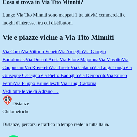
Cosa si trova in Via Tito Minniti?
Lungo Via Tito Minniti sono mappati 1 tra attività commerciali e
luoghi d'interesse, tra cui distributori.
Vie e piazze vicine a
Via Tito Minniti
Via Carso
Via Vittorio Veneto
Via Ameglio
Via Giorgio
Bartolomasi
Via Duca d'Aosta
Via Ettore Majorana
Via Masotto
Via
Cappuccini
Via Rovereto
Via Trieste
Via Catania
Via Luigi Longo
Via
Giuseppe Calcagno
Via Pietro Badoglio
Via Democrito
Via Enrico
Fermi
Via Filippo Brunelleschi
Via Luigi Cadorna
Vedi tutte le vie di
Adrano
→
Distanze
Chilometriche
Distanze, percorsi e traffico in tempo reale in tutta Italia.