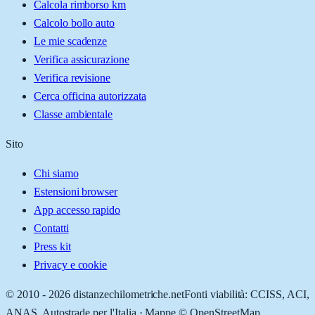
Calcola rimborso km
Calcolo bollo auto
Le mie scadenze
Verifica assicurazione
Verifica revisione
Cerca officina autorizzata
Classe ambientale
Sito
Chi siamo
Estensioni browser
App accesso rapido
Contatti
Press kit
Privacy e cookie
© 2010 -
2026
distanzechilometriche.net
Fonti viabilità: CCISS, ACI,
ANAS, Autostrade per l'Italia · Mappe © OpenStreetMap