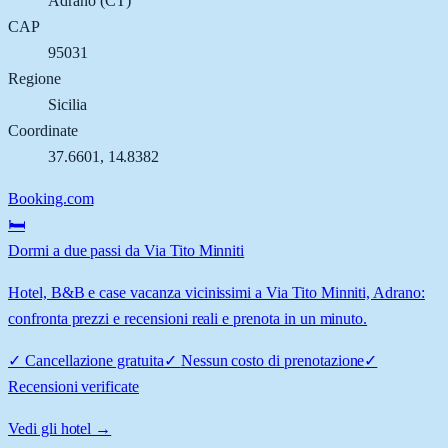
Adrano
(
CT
)
CAP
95031
Regione
Sicilia
Coordinate
37.6601
,
14.8382
Booking.com
🛏️
Dormi a due passi da Via Tito Minniti
Hotel, B&B e case vacanza vicinissimi a Via Tito Minniti, Adrano:
confronta prezzi e recensioni reali e prenota in un minuto.
✓
Cancellazione gratuita
✓
Nessun costo di prenotazione
✓
Recensioni verificate
Vedi gli hotel →