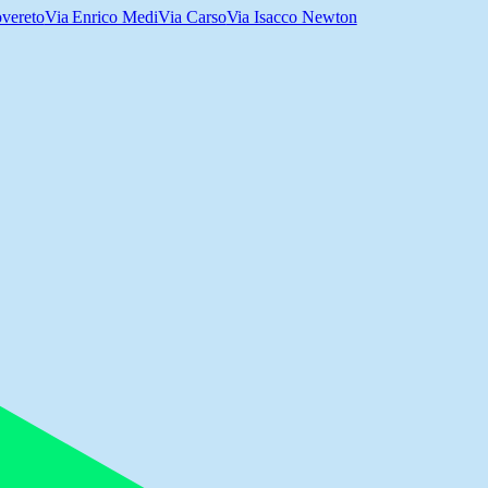
vereto
Via Enrico Medi
Via Carso
Via Isacco Newton