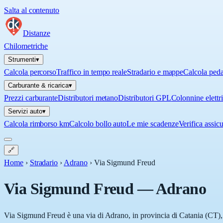
Salta al contenuto
Distanze
Chilometriche
Strumenti
▾
Calcola percorso
Traffico in tempo reale
Stradario e mappe
Calcola ped
Carburante & ricarica
▾
Prezzi carburante
Distributori metano
Distributori GPL
Colonnine elettr
Servizi auto
▾
Calcola rimborso km
Calcolo bollo auto
Le mie scadenze
Verifica assic
🔗
Home
›
Stradario
›
Adrano
›
Via Sigmund Freud
Via Sigmund Freud
—
Adrano
Via Sigmund Freud è una via di Adrano, in provincia di Catania (CT), in