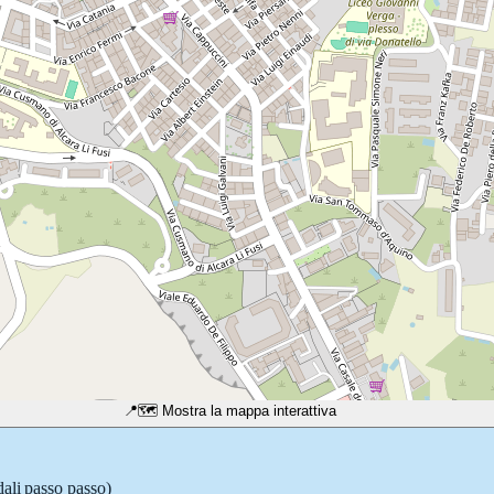
📍
🗺️ Mostra la mappa interattiva
dali passo passo)