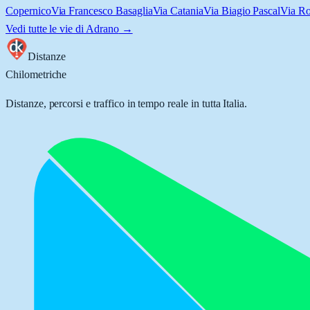
Copernico
Via Francesco Basaglia
Via Catania
Via Biagio Pascal
Via Ro
Vedi tutte le vie di
Adrano
→
Distanze
Chilometriche
Distanze, percorsi e traffico in tempo reale in tutta Italia.