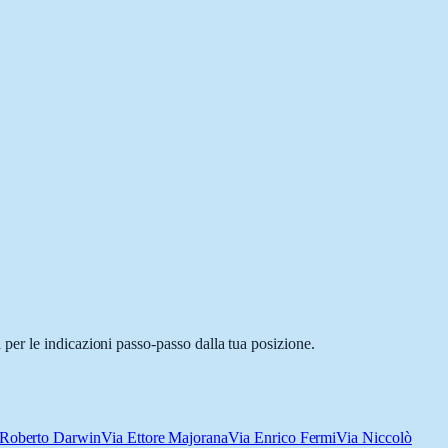
per le indicazioni passo-passo dalla tua posizione.
 Roberto Darwin
Via Ettore Majorana
Via Enrico Fermi
Via Niccolò