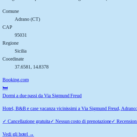
Comune
Adrano
(
CT
)
CAP
95031
Regione
Sicilia
Coordinate
37.6581
,
14.8378
Booking.com
🛏️
Dormi a due passi da Via Sigmund Freud
Hotel, B&B e case vacanza vicinissimi a Via Sigmund Freud, Adrano: co
✓
Cancellazione gratuita
✓
Nessun costo di prenotazione
✓
Recensioni
Vedi gli hotel →