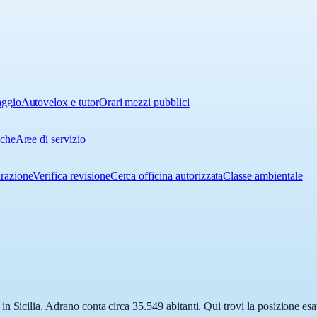
aggio
Autovelox e tutor
Orari mezzi pubblici
iche
Aree di servizio
urazione
Verifica revisione
Cerca officina autorizzata
Classe ambientale
 Sicilia. Adrano conta circa 35.549 abitanti. Qui trovi la posizione esa