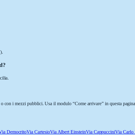
).
ud?
ilia.
o con i mezzi pubblici. Usa il modulo “Come arrivare” in questa pagina 
Via Democrito
Via Cartesio
Via Albert Einstein
Via Cappuccini
Via Carlo