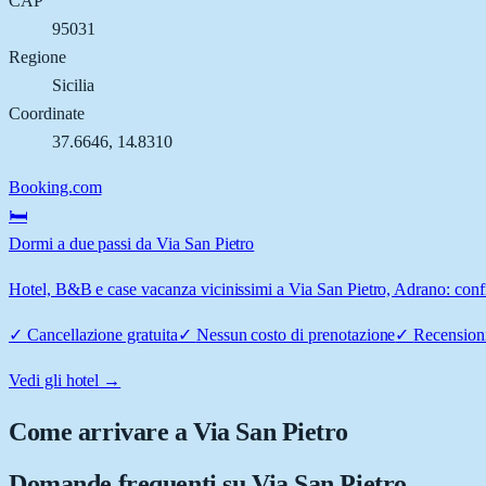
CAP
95031
Regione
Sicilia
Coordinate
37.6646
,
14.8310
Booking.com
🛏️
Dormi a due passi da Via San Pietro
Hotel, B&B e case vacanza vicinissimi a Via San Pietro, Adrano: confro
✓
Cancellazione gratuita
✓
Nessun costo di prenotazione
✓
Recensioni
Vedi gli hotel →
Come arrivare a
Via San Pietro
Domande frequenti su
Via San Pietro