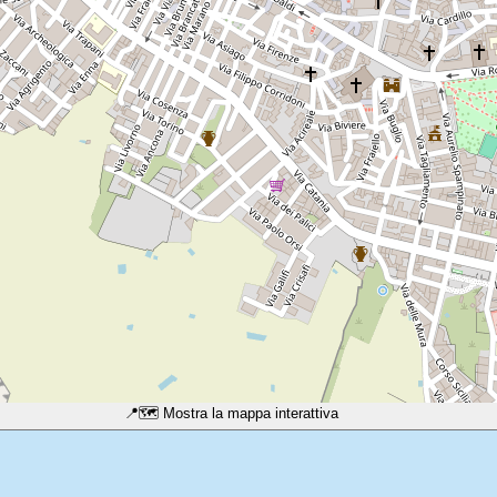
📍
🗺️ Mostra la mappa interattiva