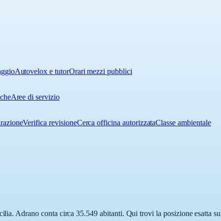
aggio
Autovelox e tutor
Orari mezzi pubblici
iche
Aree di servizio
urazione
Verifica revisione
Cerca officina autorizzata
Classe ambientale
cilia. Adrano conta circa 35.549 abitanti. Qui trovi la posizione esatta s