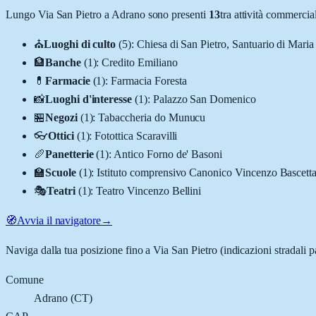
Lungo
Via San Pietro
a
Adrano
sono presenti
13
tra attività commerci
⛪
Luoghi di culto
(
5
)
:
Chiesa di San Pietro, Santuario di Mari
🏦
Banche
(
1
)
:
Credito Emiliano
💊
Farmacie
(
1
)
:
Farmacia Foresta
📸
Luoghi d'interesse
(
1
)
:
Palazzo San Domenico
🏪
Negozi
(
1
)
:
Tabaccheria do Munucu
👓
Ottici
(
1
)
:
Fotottica Scaravilli
🥖
Panetterie
(
1
)
:
Antico Forno de' Basoni
🏫
Scuole
(
1
)
:
Istituto comprensivo Canonico Vincenzo Bascetta
🎭
Teatri
(
1
)
:
Teatro Vincenzo Bellini
🧭
Avvia il navigatore
→
Naviga dalla tua posizione fino a
Via San Pietro
(indicazioni stradali 
Comune
Adrano
(
CT
)