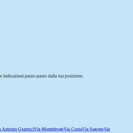
e indicazioni passo-passo dalla tua posizione.
a Antonio Gramsci
Via Monteleone
Via Costa
Via Sagone
Via