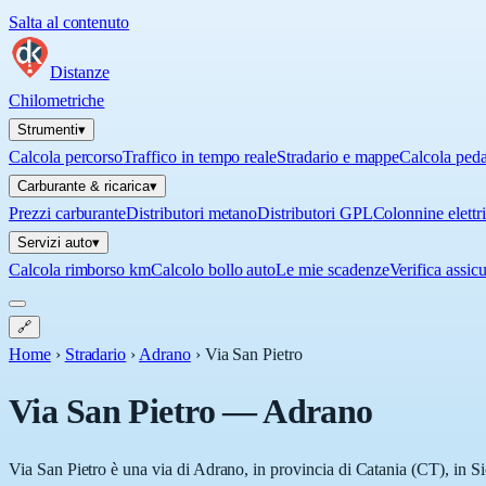
Salta al contenuto
Distanze
Chilometriche
Strumenti
▾
Calcola percorso
Traffico in tempo reale
Stradario e mappe
Calcola ped
Carburante & ricarica
▾
Prezzi carburante
Distributori metano
Distributori GPL
Colonnine elettr
Servizi auto
▾
Calcola rimborso km
Calcolo bollo auto
Le mie scadenze
Verifica assic
🔗
Home
›
Stradario
›
Adrano
›
Via San Pietro
Via San Pietro
—
Adrano
Via San Pietro è una via di Adrano, in provincia di Catania (CT), in Si