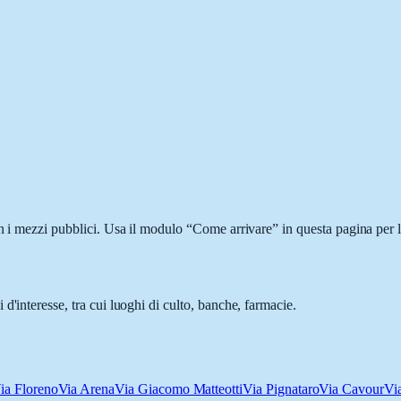
n i mezzi pubblici. Usa il modulo “Come arrivare” in questa pagina per l
d'interesse, tra cui luoghi di culto, banche, farmacie.
ia Floreno
Via Arena
Via Giacomo Matteotti
Via Pignataro
Via Cavour
Vi