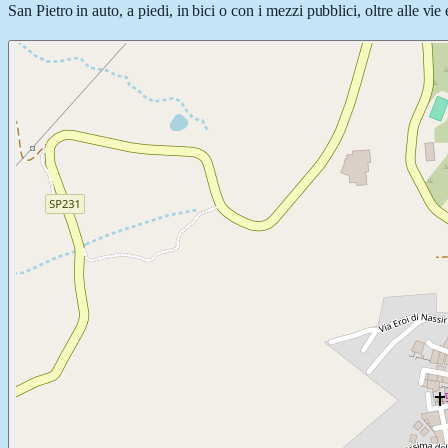
San Pietro in auto, a piedi, in bici o con i mezzi pubblici, oltre alle vi