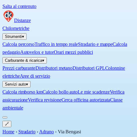
Salta al contenuto
Distanze
Chilometriche
Strumenti
▾
Calcola percorso
Traffico in tempo reale
Stradario e mappe
Calcola
pedaggio
Autovelox e tutor
Orari mezzi pubblici
Carburante & ricarica
▾
Prezzi carburante
Distributori metano
Distributori GPL
Colonnine
elettriche
Aree di servizio
Servizi auto
▾
Calcola rimborso km
Calcolo bollo auto
Le mie scadenze
Verifica
assicurazione
Verifica revisione
Cerca officina autorizzata
Classe
ambientale
🔗
Home
›
Stradario
›
Adrano
›
Via Bengasi