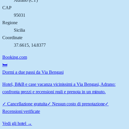
Adrano
(
CT
)
CAP
95031
Regione
Sicilia
Coordinate
37.6615
,
14.8377
Booking.com
🛏️
Dormi a due passi da Via Bengasi
Hotel, B&B e case vacanza vicinissimi a Via Bengasi, Adrano:
confronta prezzi e recensioni reali e prenota in un minuto.
✓
Cancellazione gratuita
✓
Nessun costo di prenotazione
✓
Recensioni verificate
Vedi gli hotel →