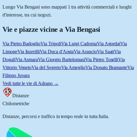
Lungo Via Bengasi sono mappati 1 tra attività commerciali e luoghi
d'interesse, tra cui negozi.
Vie e piazze vicine a
Via Bengasi
Via Pietro Badoglio
Via Tripoli
Via Luigi Cadorna
Via Agordat
Via
Limone
Via Inzerilli
Via Duca d'Aosta
Via Arancio
Via Saati
Via
Dogali
Via Asmara
Via Giorgio Bartolomasi
Via Pietro Toselli
Via
Vittorio Veneto
Via del Segreto
Via Ameglio
Via Donato Bramante
Via
Filippo Juvara
Vedi tutte le vie di
Adrano
→
Distanze
Chilometriche
Distanze, percorsi e traffico in tempo reale in tutta Italia.