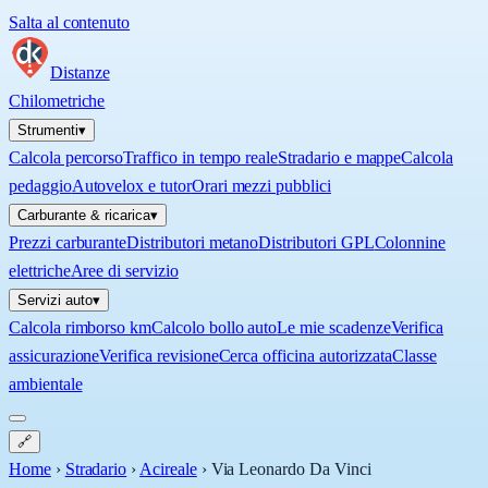
Salta al contenuto
Distanze
Chilometriche
Strumenti
▾
Calcola percorso
Traffico in tempo reale
Stradario e mappe
Calcola
pedaggio
Autovelox e tutor
Orari mezzi pubblici
Carburante & ricarica
▾
Prezzi carburante
Distributori metano
Distributori GPL
Colonnine
elettriche
Aree di servizio
Servizi auto
▾
Calcola rimborso km
Calcolo bollo auto
Le mie scadenze
Verifica
assicurazione
Verifica revisione
Cerca officina autorizzata
Classe
ambientale
🔗
Home
›
Stradario
›
Acireale
›
Via Leonardo Da Vinci