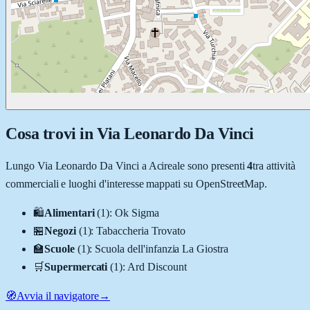
Cosa trovi in
Via Leonardo Da Vinci
Lungo
Via Leonardo Da Vinci
a
Acireale
sono presenti
4
tra attività
commerciali e luoghi d'interesse mappati su OpenStreetMap.
🛍️
Alimentari
(
1
)
:
Ok Sigma
🏪
Negozi
(
1
)
:
Tabaccheria Trovato
🏫
Scuole
(
1
)
:
Scuola dell'infanzia La Giostra
🛒
Supermercati
(
1
)
:
Ard Discount
🧭
Avvia il navigatore
→