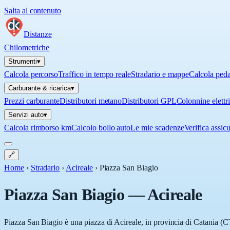
Salta al contenuto
Distanze
Chilometriche
Strumenti
▾
Calcola percorso
Traffico in tempo reale
Stradario e mappe
Calcola ped
Carburante & ricarica
▾
Prezzi carburante
Distributori metano
Distributori GPL
Colonnine elettr
Servizi auto
▾
Calcola rimborso km
Calcolo bollo auto
Le mie scadenze
Verifica assic
🔗
Home
›
Stradario
›
Acireale
›
Piazza San Biagio
Piazza San Biagio
—
Acireale
Piazza San Biagio è una piazza di Acireale, in provincia di Catania (CT)