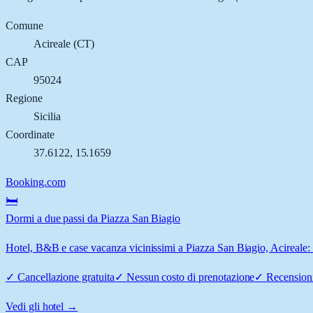
Comune
Acireale
(
CT
)
CAP
95024
Regione
Sicilia
Coordinate
37.6122
,
15.1659
Booking.com
🛏️
Dormi a due passi da Piazza San Biagio
Hotel, B&B e case vacanza vicinissimi a Piazza San Biagio, Acireale: c
✓
Cancellazione gratuita
✓
Nessun costo di prenotazione
✓
Recensioni
Vedi gli hotel →