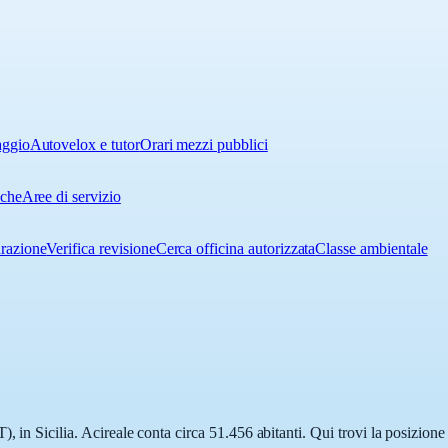
aggio
Autovelox e tutor
Orari mezzi pubblici
iche
Aree di servizio
urazione
Verifica revisione
Cerca officina autorizzata
Classe ambientale
, in Sicilia. Acireale conta circa 51.456 abitanti. Qui trovi la posizione