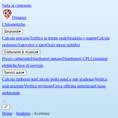
Salta al contenuto
Distanze
Chilometriche
Strumenti
▾
Calcola percorso
Traffico in tempo reale
Stradario e mappe
Calcola
pedaggio
Autovelox e tutor
Orari mezzi pubblici
Carburante & ricarica
▾
Prezzi carburante
Distributori metano
Distributori GPL
Colonnine
elettriche
Aree di servizio
Servizi auto
▾
Calcola rimborso km
Calcolo bollo auto
Le mie scadenze
Verifica
assicurazione
Verifica revisione
Cerca officina autorizzata
Classe
ambientale
🔗
Home
›
Stradario
›
Acerenza