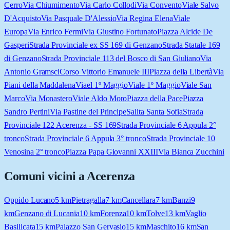
Cerro
Via Chiumimento
Via Carlo Collodi
Via Convento
Viale Salvo
D'Acquisto
Via Pasquale D'Alessio
Via Regina Elena
Viale
Europa
Via Enrico Fermi
Via Giustino Fortunato
Piazza Alcide De
Gasperi
Strada Provinciale ex SS 169 di Genzano
Strada Statale 169
di Genzano
Strada Provinciale 113 del Bosco di San Giuliano
Via
Antonio Gramsci
Corso Vittorio Emanuele III
Piazza della Libertà
Via
Piani della Maddalena
Viael 1º Maggio
Viale 1º Maggio
Viale San
Marco
Via Monastero
Viale Aldo Moro
Piazza della Pace
Piazza
Sandro Pertini
Via Pastine del Principe
Salita Santa Sofia
Strada
Provinciale 122 Acerenza - SS 169
Strada Provinciale 6 Appula 2°
tronco
Strada Provinciale 6 Appula 3° tronco
Strada Provinciale 10
Venosina 2° tronco
Piazza Papa Giovanni XXIII
Via Bianca Zucchini
Comuni vicini a
Acerenza
Oppido Lucano
5
km
Pietragalla
7
km
Cancellara
7
km
Banzi
9
km
Genzano di Lucania
10
km
Forenza
10
km
Tolve
13
km
Vaglio
Basilicata
15
km
Palazzo San Gervasio
15
km
Maschito
16
km
San