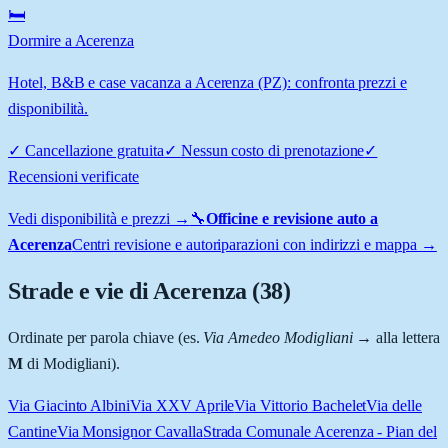
🛏️
Dormire a Acerenza
Hotel, B&B e case vacanza a Acerenza (PZ): confronta prezzi e
disponibilità.
✓
Cancellazione gratuita
✓
Nessun costo di prenotazione
✓
Recensioni verificate
Vedi disponibilità e prezzi →
🔧
Officine e revisione auto a
Acerenza
Centri revisione e autoriparazioni con indirizzi e mappa →
Strade e vie di
Acerenza
(
38
)
Ordinate per parola chiave (es.
Via Amedeo Modigliani
→ alla lettera
M
di Modigliani).
Via Giacinto Albini
Via XXV Aprile
Via Vittorio Bachelet
Via delle
Cantine
Via Monsignor Cavalla
Strada Comunale Acerenza - Pian del