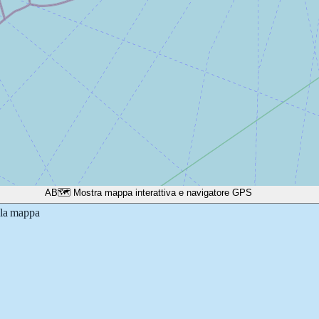
A
B
🗺️ Mostra mappa interattiva e navigatore GPS
lla mappa