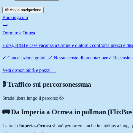
🧭 Avvia navigazione
Booking.com
🛏️
Dormire a Ormea
Hotel, B&B e case vacanza a Ormea e dintorni: confronta prezzi e disp
✓
Cancellazione gratuita
✓
Nessun costo di prenotazione
✓
Recensioni
Vedi disponibilità e prezzi →
🚦 Traffico sul percorso
nessuna
Strada libera lungo il percorso 👍
🚌 Da
Imperia
a
Ormea
in pullman (FlixBus
La tratta
Imperia
–
Ormea
si può percorrere anche in autobus a lunga