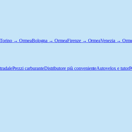
Torino → Ormea
Bologna → Ormea
Firenze → Ormea
Venezia → Orm
tradale
Prezzi carburante
Distributore più conveniente
Autovelox e tutor
P