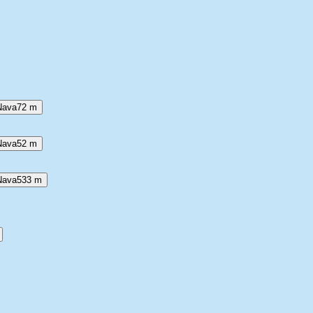
 Nava
72 m
 Nava
52 m
 Nava
533 m