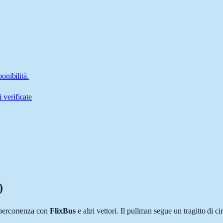
onibilità.
 verificate
)
 percorrenza con
FlixBus
e altri vettori. Il pullman segue un tragitto di ci