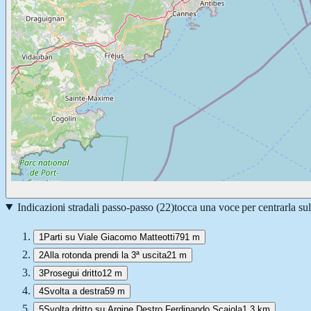
Indicazioni stradali passo-passo (
22
)
tocca una voce per centrarla su
1
Parti su Viale Giacomo Matteotti
791 m
2
Alla rotonda prendi la 3ª uscita
21 m
3
Prosegui dritto
12 m
4
Svolta a destra
59 m
5
Svolta dritto su Argine Destro Ferdinando Scajola
1,3 km