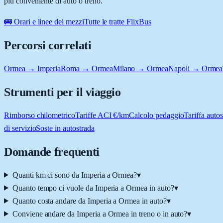
più conveniente di auto o treno.
🚌 Orari e linee dei mezzi
Tutte le tratte FlixBus
Percorsi correlati
Ormea → Imperia
Roma → Ormea
Milano → Ormea
Napoli → Ormea
Strumenti per il viaggio
Rimborso chilometrico
Tariffe ACI €/km
Calcolo pedaggio
Tariffa autos
di servizio
Soste in autostrada
Domande frequenti
Quanti km ci sono da Imperia a Ormea?
▾
Quanto tempo ci vuole da Imperia a Ormea in auto?
▾
Quanto costa andare da Imperia a Ormea in auto?
▾
Conviene andare da Imperia a Ormea in treno o in auto?
▾