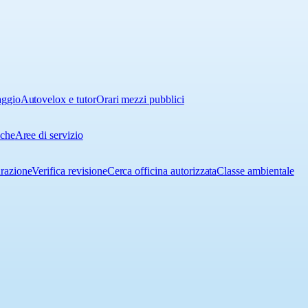
aggio
Autovelox e tutor
Orari mezzi pubblici
iche
Aree di servizio
urazione
Verifica revisione
Cerca officina autorizzata
Classe ambientale