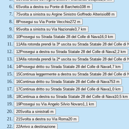
6
Svolta a destra su Ponte di Barcheto
108 m
7
Svolta a sinistra su Argine Sinistro Goffredo Alterisio
88 m
8
Prosegui su Via Ponte Vecchio
272 m
9
Svolta a sinistra su Via Nazionale
3,7 km
10
Prosegui su Strada Statale 28 del Colle di Nava
16,0 km
11
Alla rotonda prendi la 3ª uscita su Strada Statale 28 del Colle di
12
Prosegui a destra su Strada Statale 28 del Colle di Nava
2,2 km
13
Alla rotonda prendi la 2ª uscita su Strada Statale 28 del Colle di
14
Prosegui dritto su Strada Statale 28 del Colle di Nava
4,7 km
15
Continua leggermente a destra su Strada Statale 28 del Colle di
16
Continua dritto su Strada Statale 28 del Colle di Nava
753 m
17
Continua dritto su Strada Statale 28 del Colle di Nava
1,0 km
18
Continua a destra su Strada Statale 28 del Colle di Nava
10,5 km
19
Prosegui su Via Angelo Silvio Novaro
1,1 km
20
Svolta a sinistra
6 m
21
Svolta a destra su Via Roma
20 m
22
Arrivo a destinazione