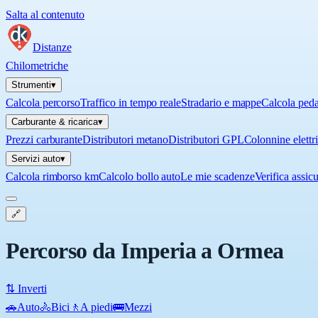
Salta al contenuto
Distanze
Chilometriche
Strumenti
▾
Calcola percorso
Traffico in tempo reale
Stradario e mappe
Calcola ped
Carburante & ricarica
▾
Prezzi carburante
Distributori metano
Distributori GPL
Colonnine elettr
Servizi auto
▾
Calcola rimborso km
Calcolo bollo auto
Le mie scadenze
Verifica assic
🔗
Percorso da Imperia a Ormea
⇅ Inverti
🚗
Auto
🚴
Bici
🚶
A piedi
🚌
Mezzi