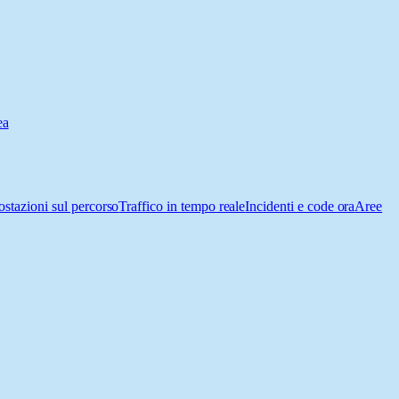
ea
ostazioni sul percorso
Traffico in tempo reale
Incidenti e code ora
Aree