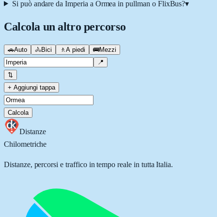
Si può andare da Imperia a Ormea in pullman o FlixBus?
▾
Calcola un altro percorso
🚗
Auto
🚴
Bici
🚶
A piedi
🚌
Mezzi
📍
⇅
+ Aggiungi tappa
Calcola
Distanze
Chilometriche
Distanze, percorsi e traffico in tempo reale in tutta Italia.