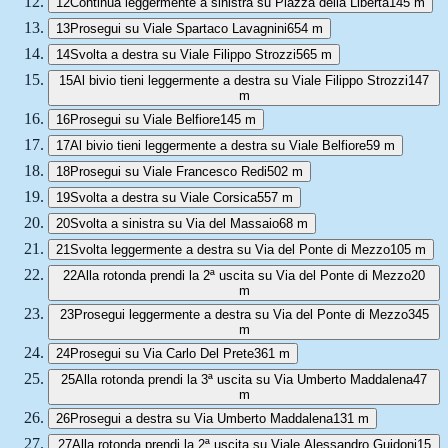
12
Continua leggermente a sinistra su Piazza della Libertà
145 m
13
Prosegui su Viale Spartaco Lavagnini
654 m
14
Svolta a destra su Viale Filippo Strozzi
565 m
15
Al bivio tieni leggermente a destra su Viale Filippo Strozzi
147
m
16
Prosegui su Viale Belfiore
145 m
17
Al bivio tieni leggermente a destra su Viale Belfiore
59 m
18
Prosegui su Viale Francesco Redi
502 m
19
Svolta a destra su Viale Corsica
557 m
20
Svolta a sinistra su Via del Massaio
68 m
21
Svolta leggermente a destra su Via del Ponte di Mezzo
105 m
22
Alla rotonda prendi la 2ª uscita su Via del Ponte di Mezzo
20
m
23
Prosegui leggermente a destra su Via del Ponte di Mezzo
345
m
24
Prosegui su Via Carlo Del Prete
361 m
25
Alla rotonda prendi la 3ª uscita su Via Umberto Maddalena
47
m
26
Prosegui a destra su Via Umberto Maddalena
131 m
27
Alla rotonda prendi la 2ª uscita su Viale Alessandro Guidoni
15