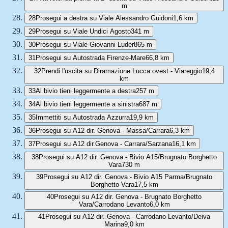
m
28
Prosegui a destra su Viale Alessandro Guidoni
1,6 km
29
Prosegui su Viale Undici Agosto
341 m
30
Prosegui su Viale Giovanni Luder
865 m
31
Prosegui su Autostrada Firenze-Mare
66,8 km
32
Prendi l'uscita su Diramazione Lucca ovest - Viareggio
19,4
km
33
Al bivio tieni leggermente a destra
257 m
34
Al bivio tieni leggermente a sinistra
687 m
35
Immettiti su Autostrada Azzurra
19,9 km
36
Prosegui su A12 dir. Genova - Massa/Carrara
6,3 km
37
Prosegui su A12 dir.Genova - Carrara/Sarzana
16,1 km
38
Prosegui su A12 dir. Genova - Bivio A15/Brugnato Borghetto
Vara
730 m
39
Prosegui su A12 dir. Genova - Bivio A15 Parma/Brugnato
Borghetto Vara
17,5 km
40
Prosegui su A12 dir. Genova - Brugnato Borghetto
Vara/Carrodano Levanto
6,0 km
41
Prosegui su A12 dir. Genova - Carrodano Levanto/Deiva
Marina
9,0 km