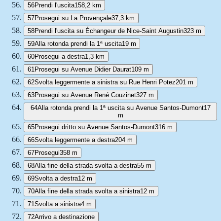
56
Prendi l'uscita
158,2 km
57
Prosegui su La Provençale
37,3 km
58
Prendi l'uscita su Échangeur de Nice-Saint Augustin
323 m
59
Alla rotonda prendi la 1ª uscita
19 m
60
Prosegui a destra
1,3 km
61
Prosegui su Avenue Didier Daurat
109 m
62
Svolta leggermente a sinistra su Rue Henri Potez
201 m
63
Prosegui su Avenue René Couzinet
327 m
64
Alla rotonda prendi la 1ª uscita su Avenue Santos-Dumont
17
m
65
Prosegui dritto su Avenue Santos-Dumont
316 m
66
Svolta leggermente a destra
204 m
67
Prosegui
358 m
68
Alla fine della strada svolta a destra
55 m
69
Svolta a destra
12 m
70
Alla fine della strada svolta a sinistra
12 m
71
Svolta a sinistra
4 m
72
Arrivo a destinazione