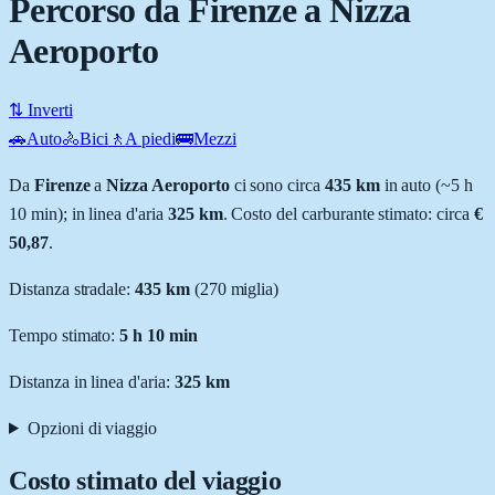
Percorso da Firenze a Nizza
Aeroporto
⇅ Inverti
🚗
Auto
🚴
Bici
🚶
A piedi
🚌
Mezzi
Da
Firenze
a
Nizza Aeroporto
ci sono circa
435
km
in auto (~
5 h
10 min
); in linea d'aria
325
km
.
Costo del carburante stimato: circa
€
50,87
.
Distanza stradale
:
435
km
(
270
miglia)
Tempo stimato:
5 h 10 min
Distanza in linea d'aria:
325
km
Opzioni di viaggio
Costo stimato del viaggio