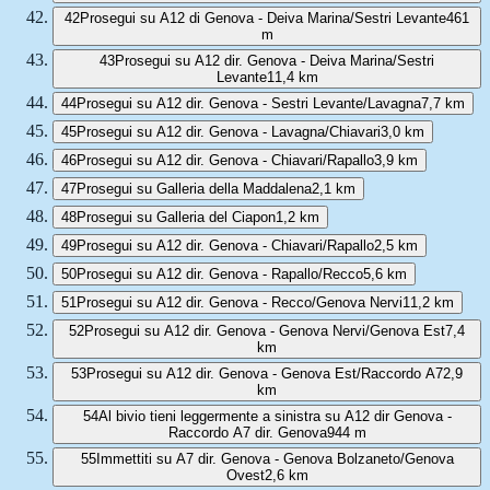
42
Prosegui su A12 di Genova - Deiva Marina/Sestri Levante
461
m
43
Prosegui su A12 dir. Genova - Deiva Marina/Sestri
Levante
11,4 km
44
Prosegui su A12 dir. Genova - Sestri Levante/Lavagna
7,7 km
45
Prosegui su A12 dir. Genova - Lavagna/Chiavari
3,0 km
46
Prosegui su A12 dir. Genova - Chiavari/Rapallo
3,9 km
47
Prosegui su Galleria della Maddalena
2,1 km
48
Prosegui su Galleria del Ciapon
1,2 km
49
Prosegui su A12 dir. Genova - Chiavari/Rapallo
2,5 km
50
Prosegui su A12 dir. Genova - Rapallo/Recco
5,6 km
51
Prosegui su A12 dir. Genova - Recco/Genova Nervi
11,2 km
52
Prosegui su A12 dir. Genova - Genova Nervi/Genova Est
7,4
km
53
Prosegui su A12 dir. Genova - Genova Est/Raccordo A7
2,9
km
54
Al bivio tieni leggermente a sinistra su A12 dir Genova -
Raccordo A7 dir. Genova
944 m
55
Immettiti su A7 dir. Genova - Genova Bolzaneto/Genova
Ovest
2,6 km