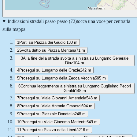
Indicazioni stradali passo-passo (
72
)
tocca una voce per centrarla
sulla mappa
1
Parti su Piazza dei Giudici
130 m
2
Svolta dritto su Piazza Mentana
71 m
3
Alla fine della strada svolta a sinistra su Lungarno Generale
Diaz
104 m
4
Prosegui su Lungarno delle Grazie
242 m
5
Prosegui su Lungarno della Zecca Vecchia
595 m
6
Continua leggermente a sinistra su Lungarno Guglielmo Pecori
Giraldi
148 m
7
Prosegui su Viale Giovanni Amendola
543 m
8
Prosegui su Viale Antonio Gramsci
694 m
9
Prosegui su Piazzale Donatello
248 m
10
Prosegui su Viale Giacomo Matteotti
649 m
11
Prosegui su Piazza della Libertà
216 m