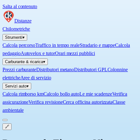
Salta al contenuto
Distanze
Chilometriche
Strumenti
▾
Calcola percorso
Traffico in tempo reale
Stradario e mappe
Calcola
pedaggio
Autovelox e tutor
Orari mezzi pubblici
Carburante & ricarica
▾
Prezzi carburante
Distributori metano
Distributori GPL
Colonnine
elettriche
Aree di servizio
Servizi auto
▾
Calcola rimborso km
Calcolo bollo auto
Le mie scadenze
Verifica
assicurazione
Verifica revisione
Cerca officina autorizzata
Classe
ambientale
🔗