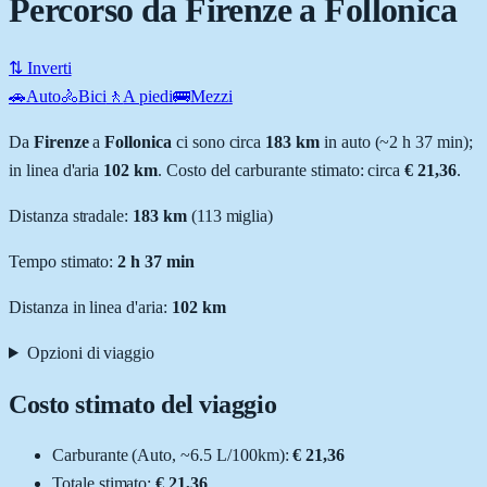
Percorso da Firenze a Follonica
⇅ Inverti
🚗
Auto
🚴
Bici
🚶
A piedi
🚌
Mezzi
Da
Firenze
a
Follonica
ci sono circa
183
km
in auto (~
2 h 37 min
);
in linea d'aria
102
km
.
Costo del carburante stimato: circa
€ 21,36
.
Distanza stradale
:
183
km
(
113
miglia)
Tempo stimato:
2 h 37 min
Distanza in linea d'aria:
102
km
Opzioni di viaggio
Costo stimato del viaggio
Carburante (
Auto
, ~
6.5
L
/100km):
€ 21,36
Totale stimato:
€ 21,36