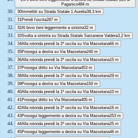
Paganico
484 m
30
Immettiti su Strada Statale 1 Aurelia
38,3 km
31
Prendi l'uscita
287 m
32
Al bivio tieni leggermente a sinistra
32 m
33
Svolta a sinistra su Strada Statale Sarzanese Valdera
3,2 km
34
Alla rotonda prendi la 2ª uscita su Via Massetana
66 m
35
Prosegui a destra su Via Massetana
240 m
36
Alla rotonda prendi la 2ª uscita su Via Massetana
15 m
37
Prosegui dritto su Via Massetana
453 m
38
Alla rotonda prendi la 2ª uscita su Via Massetana
29 m
39
Prosegui a destra su Via Massetana
150 m
40
Alla rotonda prendi la 1ª uscita su Via Massetana
10 m
41
Prosegui dritto su Via Massetana
405 m
42
Alla rotonda prendi la 2ª uscita su Via Massetana
16 m
43
Prosegui leggermente a destra su Via Massetana
253 m
44
Alla rotonda prendi la 2ª uscita su Via Massetana
25 m
45
Prosegui leggermente a destra su Via Massetana
46 m