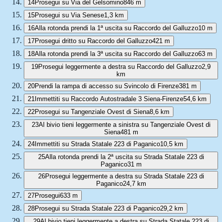
14
Prosegui su Via del Gelsomino
846 m
15
Prosegui su Via Senese
1,3 km
16
Alla rotonda prendi la 1ª uscita su Raccordo del Galluzzo
10 m
17
Prosegui dritto su Raccordo del Galluzzo
421 m
18
Alla rotonda prendi la 3ª uscita su Raccordo del Galluzzo
63 m
19
Prosegui leggermente a destra su Raccordo del Galluzzo
2,9
km
20
Prendi la rampa di accesso su Svincolo di Firenze
381 m
21
Immettiti su Raccordo Autostradale 3 Siena-Firenze
54,6 km
22
Prosegui su Tangenziale Ovest di Siena
8,6 km
23
Al bivio tieni leggermente a sinistra su Tangenziale Ovest di
Siena
481 m
24
Immettiti su Strada Statale 223 di Paganico
10,5 km
25
Alla rotonda prendi la 2ª uscita su Strada Statale 223 di
Paganico
31 m
26
Prosegui leggermente a destra su Strada Statale 223 di
Paganico
24,7 km
27
Prosegui
633 m
28
Prosegui su Strada Statale 223 di Paganico
29,2 km
29
Al bivio tieni leggermente a destra su Strada Statale 223 di