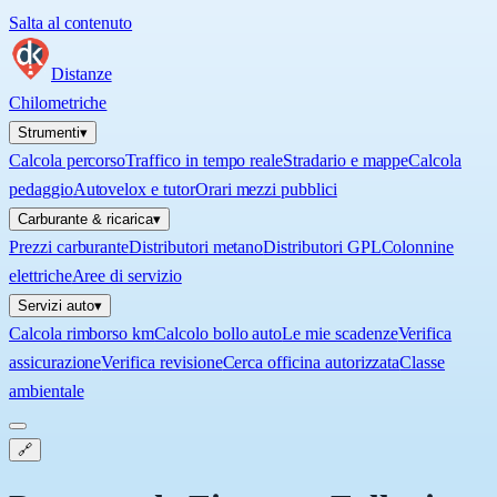
Salta al contenuto
Distanze
Chilometriche
Strumenti
▾
Calcola percorso
Traffico in tempo reale
Stradario e mappe
Calcola
pedaggio
Autovelox e tutor
Orari mezzi pubblici
Carburante & ricarica
▾
Prezzi carburante
Distributori metano
Distributori GPL
Colonnine
elettriche
Aree di servizio
Servizi auto
▾
Calcola rimborso km
Calcolo bollo auto
Le mie scadenze
Verifica
assicurazione
Verifica revisione
Cerca officina autorizzata
Classe
ambientale
🔗