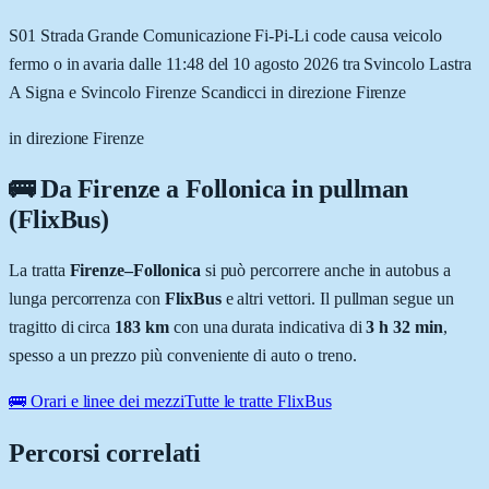
S01 Strada Grande Comunicazione Fi-Pi-Li code causa veicolo
fermo o in avaria dalle 11:48 del 10 agosto 2026 tra Svincolo Lastra
A Signa e Svincolo Firenze Scandicci in direzione Firenze
in direzione Firenze
🚌 Da
Firenze
a
Follonica
in pullman
(FlixBus)
La tratta
Firenze
–
Follonica
si può percorrere anche in autobus a
lunga percorrenza con
FlixBus
e altri vettori. Il pullman segue un
tragitto di circa
183
km
con una durata indicativa di
3 h 32 min
,
spesso a un prezzo più conveniente di auto o treno.
🚌 Orari e linee dei mezzi
Tutte le tratte FlixBus
Percorsi correlati