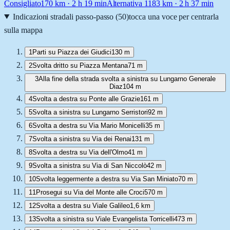
Consigliato
170
km ·
2 h 19 min
Alternativa 1
183
km ·
2 h 37 min
Indicazioni stradali passo-passo (
50
)
tocca una voce per centrarla
sulla mappa
1
Parti su Piazza dei Giudici
130 m
2
Svolta dritto su Piazza Mentana
71 m
3
Alla fine della strada svolta a sinistra su Lungarno Generale
Diaz
104 m
4
Svolta a destra su Ponte alle Grazie
161 m
5
Svolta a sinistra su Lungarno Serristori
92 m
6
Svolta a destra su Via Mario Monicelli
35 m
7
Svolta a sinistra su Via dei Renai
131 m
8
Svolta a destra su Via dell'Olmo
41 m
9
Svolta a sinistra su Via di San Niccolò
42 m
10
Svolta leggermente a destra su Via San Miniato
70 m
11
Prosegui su Via del Monte alle Croci
570 m
12
Svolta a destra su Viale Galileo
1,6 km
13
Svolta a sinistra su Viale Evangelista Torricelli
473 m