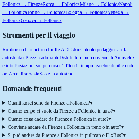
Follonica → Firenze
Roma → Follonica
Milano → Follonica
Napoli
→ Follonica
Torino → Follonica
Bologna → Follonica
Venezia →
Follonica
Genova → Follonica
Strumenti per il viaggio
Rimborso chilometrico
Tariffe ACI €/km
Calcolo pedaggio
Tariffa
autostradale
Prezzi carburante
Distributore più conveniente
Autovelox
e tutor
Postazioni sul percorso
Traffico in tempo reale
Incidenti e code
ora
Aree di servizio
Soste in autostrada
Domande frequenti
Quanti km ci sono da Firenze a Follonica?
▾
Quanto tempo ci vuole da Firenze a Follonica in auto?
▾
Quanto costa andare da Firenze a Follonica in auto?
▾
Conviene andare da Firenze a Follonica in treno o in auto?
▾
Si può andare da Firenze a Follonica in pullman o FlixBus?
▾