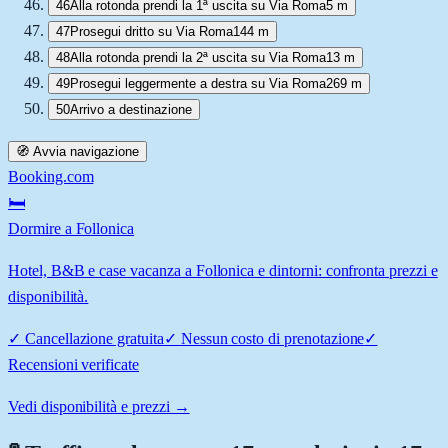
46
Alla rotonda prendi la 1ª uscita su Via Roma
5 m
47
Prosegui dritto su Via Roma
144 m
48
Alla rotonda prendi la 2ª uscita su Via Roma
13 m
49
Prosegui leggermente a destra su Via Roma
269 m
50
Arrivo a destinazione
🧭 Avvia navigazione
Booking.com
🛏️
Dormire a Follonica
Hotel, B&B e case vacanza a Follonica e dintorni: confronta prezzi e
disponibilità.
✓
Cancellazione gratuita
✓
Nessun costo di prenotazione
✓
Recensioni verificate
Vedi disponibilità e prezzi →