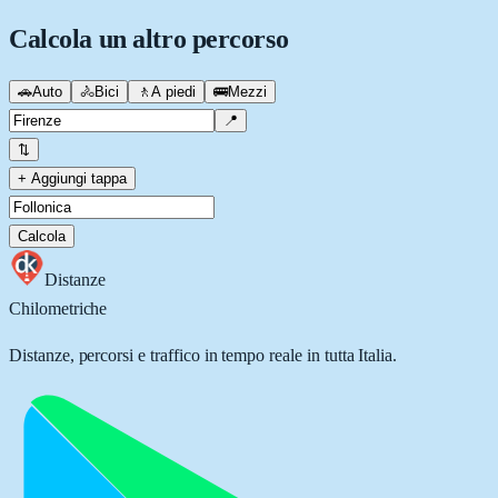
Calcola un altro percorso
🚗
Auto
🚴
Bici
🚶
A piedi
🚌
Mezzi
📍
⇅
+ Aggiungi tappa
Calcola
Distanze
Chilometriche
Distanze, percorsi e traffico in tempo reale in tutta Italia.