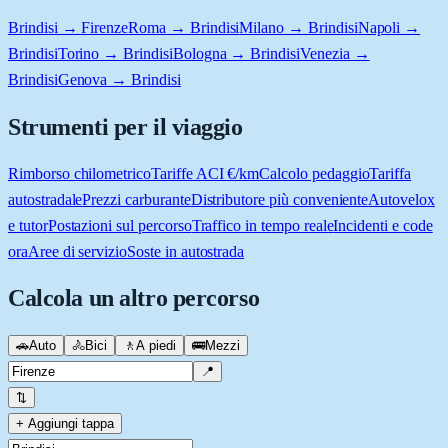
Brindisi → Firenze
Roma → Brindisi
Milano → Brindisi
Napoli →
Brindisi
Torino → Brindisi
Bologna → Brindisi
Venezia →
Brindisi
Genova → Brindisi
Strumenti per il viaggio
Rimborso chilometrico
Tariffe ACI €/km
Calcolo pedaggio
Tariffa
autostradale
Prezzi carburante
Distributore più conveniente
Autovelox
e tutor
Postazioni sul percorso
Traffico in tempo reale
Incidenti e code
ora
Aree di servizio
Soste in autostrada
Calcola un altro percorso
🚗
Auto
🚴
Bici
🚶
A piedi
🚌
Mezzi
📍
⇅
+ Aggiungi tappa