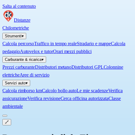
Salta al contenuto
Distanze
Chilometriche
Strumenti
▾
Calcola percorso
Traffico in tempo reale
Stradario e mappe
Calcola
pedaggio
Autovelox e tutor
Orari mezzi pubblici
Carburante & ricarica
▾
Prezzi carburante
Distributori metano
Distributori GPL
Colonnine
elettriche
Aree di servizio
Servizi auto
▾
Calcola rimborso km
Calcolo bollo auto
Le mie scadenze
Verifica
assicurazione
Verifica revisione
Cerca officina autorizzata
Classe
ambientale
🔗