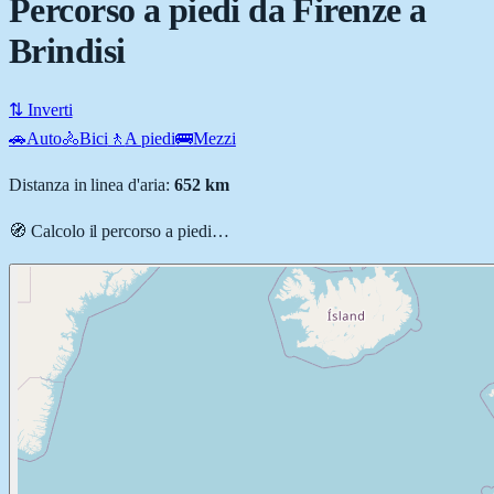
Percorso a piedi da Firenze a
Brindisi
⇅ Inverti
🚗
Auto
🚴
Bici
🚶
A piedi
🚌
Mezzi
Distanza in linea d'aria:
652
km
🧭 Calcolo il percorso
a piedi
…