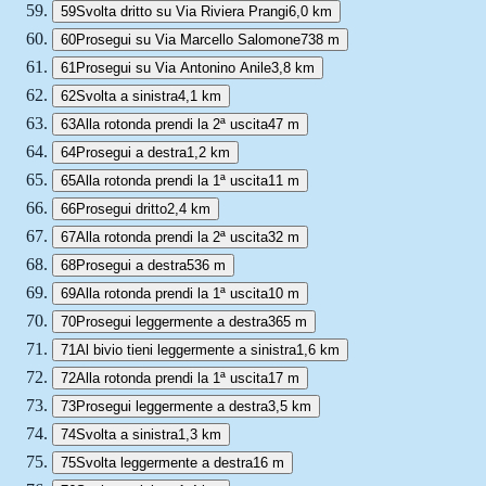
59
Svolta dritto su Via Riviera Prangi
6,0 km
60
Prosegui su Via Marcello Salomone
738 m
61
Prosegui su Via Antonino Anile
3,8 km
62
Svolta a sinistra
4,1 km
63
Alla rotonda prendi la 2ª uscita
47 m
64
Prosegui a destra
1,2 km
65
Alla rotonda prendi la 1ª uscita
11 m
66
Prosegui dritto
2,4 km
67
Alla rotonda prendi la 2ª uscita
32 m
68
Prosegui a destra
536 m
69
Alla rotonda prendi la 1ª uscita
10 m
70
Prosegui leggermente a destra
365 m
71
Al bivio tieni leggermente a sinistra
1,6 km
72
Alla rotonda prendi la 1ª uscita
17 m
73
Prosegui leggermente a destra
3,5 km
74
Svolta a sinistra
1,3 km
75
Svolta leggermente a destra
16 m