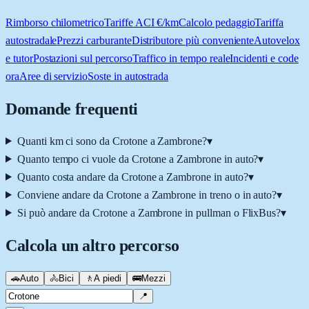
Rimborso chilometrico
Tariffe ACI €/km
Calcolo pedaggio
Tariffa
autostradale
Prezzi carburante
Distributore più conveniente
Autovelox
e tutor
Postazioni sul percorso
Traffico in tempo reale
Incidenti e code
ora
Aree di servizio
Soste in autostrada
Domande frequenti
Quanti km ci sono da Crotone a Zambrone?
▾
Quanto tempo ci vuole da Crotone a Zambrone in auto?
▾
Quanto costa andare da Crotone a Zambrone in auto?
▾
Conviene andare da Crotone a Zambrone in treno o in auto?
▾
Si può andare da Crotone a Zambrone in pullman o FlixBus?
▾
Calcola un altro percorso
🚗
Auto
🚴
Bici
🚶
A piedi
🚌
Mezzi
📍