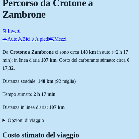
Percorso da Crotone a
Zambrone
⇅ Inverti
🚗
Auto
🚴
Bici
🚶
A piedi
🚌
Mezzi
Da
Crotone
a
Zambrone
ci sono circa
148
km
in auto (~
2 h 17
min
); in linea d'aria
107
km
.
Costo del carburante stimato: circa
€
17,32
.
Distanza stradale
:
148
km
(
92
miglia)
Tempo stimato:
2 h 17 min
Distanza in linea d'aria:
107
km
Opzioni di viaggio
Costo stimato del viaggio