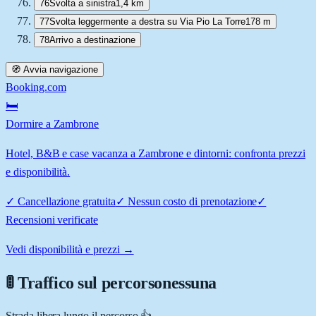
76
Svolta a sinistra
1,4 km
77
Svolta leggermente a destra su Via Pio La Torre
178 m
78
Arrivo a destinazione
🧭 Avvia navigazione
Booking.com
🛏️
Dormire a Zambrone
Hotel, B&B e case vacanza a Zambrone e dintorni: confronta prezzi
e disponibilità.
✓
Cancellazione gratuita
✓
Nessun costo di prenotazione
✓
Recensioni verificate
Vedi disponibilità e prezzi →
🚦 Traffico sul percorso
nessuna
Strada libera lungo il percorso 👍