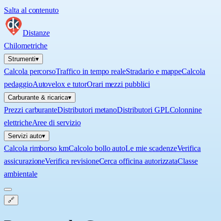
Salta al contenuto
Distanze
Chilometriche
Strumenti
▾
Calcola percorso
Traffico in tempo reale
Stradario e mappe
Calcola
pedaggio
Autovelox e tutor
Orari mezzi pubblici
Carburante & ricarica
▾
Prezzi carburante
Distributori metano
Distributori GPL
Colonnine
elettriche
Aree di servizio
Servizi auto
▾
Calcola rimborso km
Calcolo bollo auto
Le mie scadenze
Verifica
assicurazione
Verifica revisione
Cerca officina autorizzata
Classe
ambientale
🔗