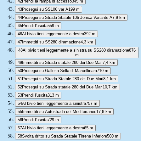
42
Prendi la rampa di accesso
345 m
43
Prosegui su SS106 var A
199 m
44
Prosegui su Strada Statale 106 Jonica Variante A
7,9 km
45
Prendi l'uscita
559 m
46
Al bivio tieni leggermente a destra
392 m
47
Immettiti su SS280 diramazione
4,3 km
48
Al bivio tieni leggermente a sinistra su SS280 diramazione
876
m
49
Immettiti su Strada statale 280 dei Due Mari
7,4 km
50
Prosegui su Galleria Sella di Marcellinara
710 m
51
Prosegui su Strada Statale 280 dei Due Mari
8,1 km
52
Prosegui su Strada statale 280 dei Due Mari
10,7 km
53
Prendi l'uscita
313 m
54
Al bivio tieni leggermente a sinistra
757 m
55
Immettiti su Autostrada del Mediterraneo
17,8 km
56
Prendi l'uscita
729 m
57
Al bivio tieni leggermente a destra
65 m
58
Svolta dritto su Strada Statale Tirrena Inferiore
560 m