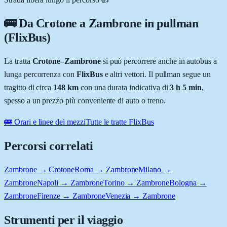
🚌 Da
Crotone
a
Zambrone
in pullman
(FlixBus)
La tratta
Crotone
–
Zambrone
si può percorrere anche in autobus a
lunga percorrenza con
FlixBus
e altri vettori. Il pullman segue un
tragitto di circa
148
km
con una durata indicativa di
3 h 5 min
,
spesso a un prezzo più conveniente di auto o treno.
🚌 Orari e linee dei mezzi
Tutte le tratte FlixBus
Percorsi correlati
Zambrone → Crotone
Roma → Zambrone
Milano →
Zambrone
Napoli → Zambrone
Torino → Zambrone
Bologna →
Zambrone
Firenze → Zambrone
Venezia → Zambrone
Strumenti per il viaggio