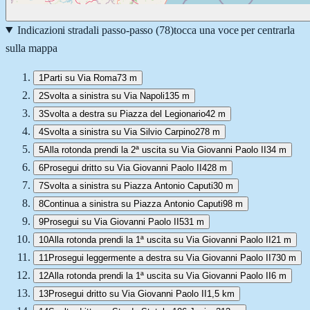
Indicazioni stradali passo-passo (
78
)
tocca una voce per centrarla
sulla mappa
1
Parti su Via Roma
73 m
2
Svolta a sinistra su Via Napoli
135 m
3
Svolta a destra su Piazza del Legionario
42 m
4
Svolta a sinistra su Via Silvio Carpino
278 m
5
Alla rotonda prendi la 2ª uscita su Via Giovanni Paolo II
34 m
6
Prosegui dritto su Via Giovanni Paolo II
428 m
7
Svolta a sinistra su Piazza Antonio Caputi
30 m
8
Continua a sinistra su Piazza Antonio Caputi
98 m
9
Prosegui su Via Giovanni Paolo II
531 m
10
Alla rotonda prendi la 1ª uscita su Via Giovanni Paolo II
21 m
11
Prosegui leggermente a destra su Via Giovanni Paolo II
730 m
12
Alla rotonda prendi la 1ª uscita su Via Giovanni Paolo II
6 m
13
Prosegui dritto su Via Giovanni Paolo II
1,5 km