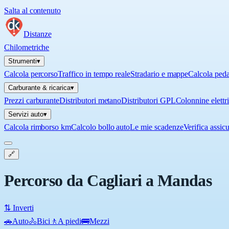
Salta al contenuto
Distanze
Chilometriche
Strumenti
▾
Calcola percorso
Traffico in tempo reale
Stradario e mappe
Calcola ped
Carburante & ricarica
▾
Prezzi carburante
Distributori metano
Distributori GPL
Colonnine elettr
Servizi auto
▾
Calcola rimborso km
Calcolo bollo auto
Le mie scadenze
Verifica assic
🔗
Percorso da Cagliari a Mandas
⇅ Inverti
🚗
Auto
🚴
Bici
🚶
A piedi
🚌
Mezzi