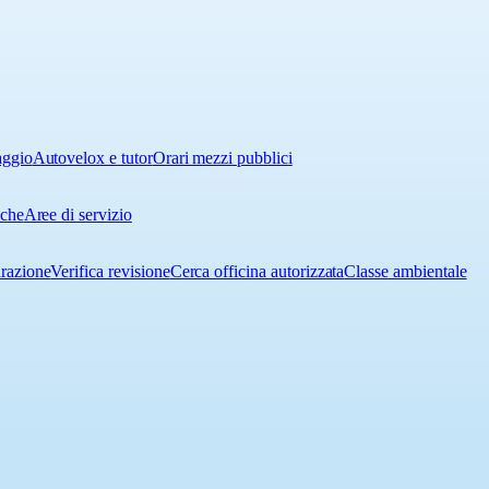
aggio
Autovelox e tutor
Orari mezzi pubblici
iche
Aree di servizio
urazione
Verifica revisione
Cerca officina autorizzata
Classe ambientale