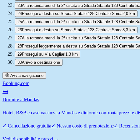
23
Alla rotonda prendi la 2ª uscita su Strada Statale 128 Centrale S
24
Prosegui a destra su Strada Statale 128 Centrale Sarda
2,0 km
25
Alla rotonda prendi la 2ª uscita su Strada Statale 128 Centrale S
26
Prosegui a destra su Strada Statale 128 Centrale Sarda
3,3 km
27
Alla rotonda prendi la 2ª uscita su Strada Statale 128 Centrale S
28
Prosegui leggermente a destra su Strada Statale 128 Centrale S
29
Prosegui su Via Cagliari
1,3 km
30
Arrivo a destinazione
🧭 Avvia navigazione
Booking.com
🛏️
Dormire a Mandas
Hotel, B&B e case vacanza a Mandas e dintorni: confronta prezzi e dis
✓
Cancellazione gratuita
✓
Nessun costo di prenotazione
✓
Recensioni
Vedi disponibilità e prezzi →