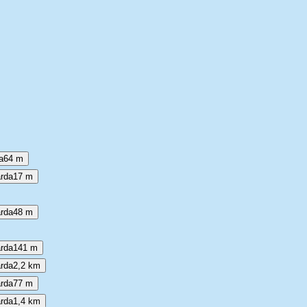
a
64 m
arda
17 m
arda
48 m
arda
141 m
arda
2,2 km
arda
77 m
arda
1,4 km