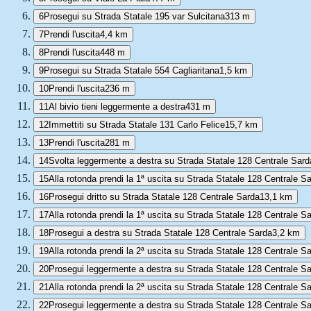
6
Prosegui su Strada Statale 195 var Sulcitana
313 m
7
Prendi l'uscita
4,4 km
8
Prendi l'uscita
448 m
9
Prosegui su Strada Statale 554 Cagliaritana
1,5 km
10
Prendi l'uscita
236 m
11
Al bivio tieni leggermente a destra
431 m
12
Immettiti su Strada Statale 131 Carlo Felice
15,7 km
13
Prendi l'uscita
281 m
14
Svolta leggermente a destra su Strada Statale 128 Centrale Sard
15
Alla rotonda prendi la 1ª uscita su Strada Statale 128 Centrale S
16
Prosegui dritto su Strada Statale 128 Centrale Sarda
13,1 km
17
Alla rotonda prendi la 1ª uscita su Strada Statale 128 Centrale S
18
Prosegui a destra su Strada Statale 128 Centrale Sarda
3,2 km
19
Alla rotonda prendi la 2ª uscita su Strada Statale 128 Centrale S
20
Prosegui leggermente a destra su Strada Statale 128 Centrale S
21
Alla rotonda prendi la 2ª uscita su Strada Statale 128 Centrale S
22
Prosegui leggermente a destra su Strada Statale 128 Centrale S