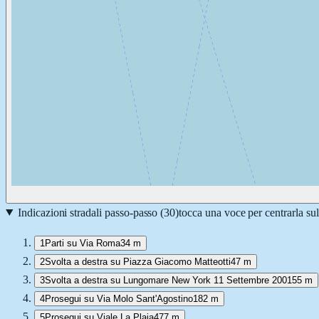
Indicazioni stradali passo-passo (
30
)
tocca una voce per centrarla su
1
Parti su Via Roma
34 m
2
Svolta a destra su Piazza Giacomo Matteotti
47 m
3
Svolta a destra su Lungomare New York 11 Settembre 2001
55 m
4
Prosegui su Via Molo Sant'Agostino
182 m
5
Prosegui su Viale La Plaia
477 m