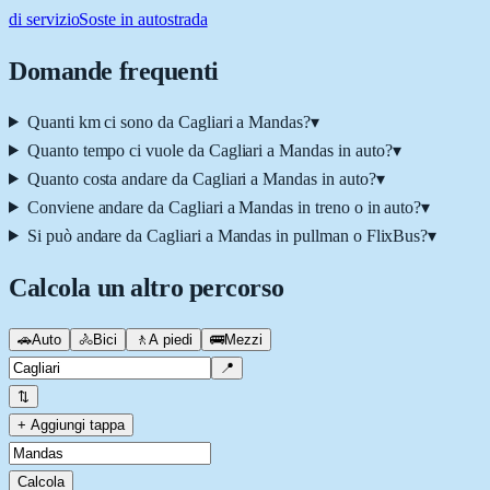
di servizio
Soste in autostrada
Domande frequenti
Quanti km ci sono da Cagliari a Mandas?
▾
Quanto tempo ci vuole da Cagliari a Mandas in auto?
▾
Quanto costa andare da Cagliari a Mandas in auto?
▾
Conviene andare da Cagliari a Mandas in treno o in auto?
▾
Si può andare da Cagliari a Mandas in pullman o FlixBus?
▾
Calcola un altro percorso
🚗
Auto
🚴
Bici
🚶
A piedi
🚌
Mezzi
📍
⇅
+ Aggiungi tappa
Calcola