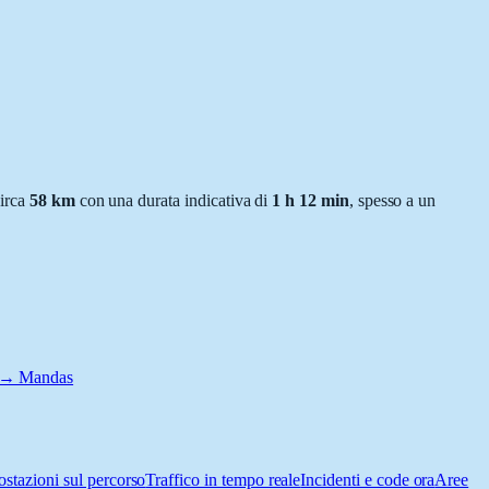
circa
58
km
con una durata indicativa di
1 h 12 min
, spesso a un
 → Mandas
ostazioni sul percorso
Traffico in tempo reale
Incidenti e code ora
Aree