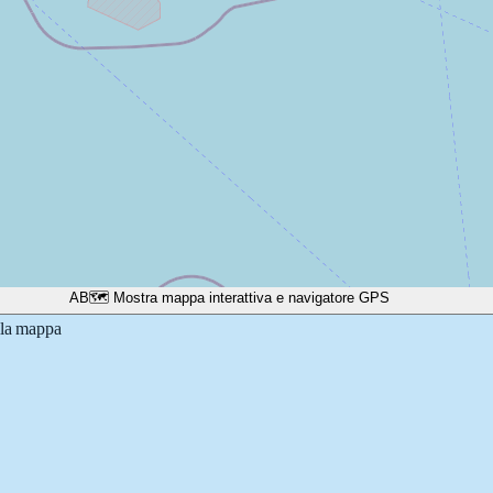
A
B
🗺️ Mostra mappa interattiva e navigatore GPS
lla mappa