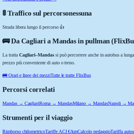
🚦 Traffico sul percorso
nessuna
Strada libera lungo il percorso 👍
🚌 Da
Cagliari
a
Mandas
in pullman (FlixBu
La tratta
Cagliari
–
Mandas
si può percorrere anche in autobus a lung
prezzo più conveniente di auto o treno.
🚌 Orari e linee dei mezzi
Tutte le tratte FlixBus
Percorsi correlati
Mandas → Cagliari
Roma → Mandas
Milano → Mandas
Napoli → Ma
Strumenti per il viaggio
Rimborso chilometrico
Tariffe ACI €/km
Calcolo pedaggio
Tariffa autos