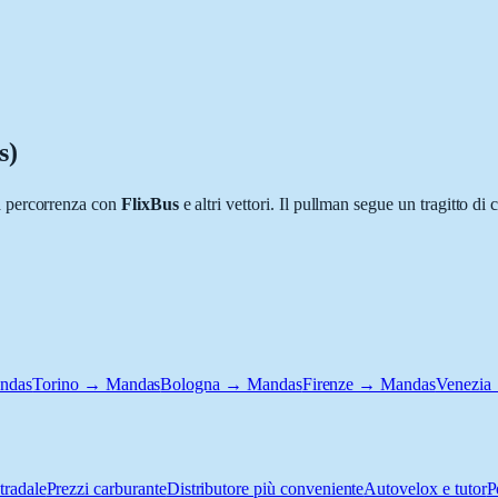
s)
a percorrenza con
FlixBus
e altri vettori. Il pullman segue un tragitto di 
ndas
Torino → Mandas
Bologna → Mandas
Firenze → Mandas
Venezia
tradale
Prezzi carburante
Distributore più conveniente
Autovelox e tutor
P