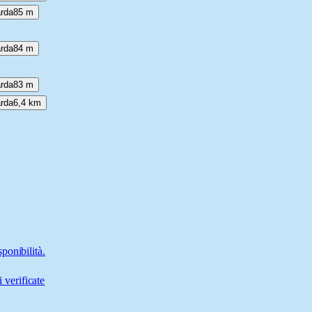
arda
85 m
arda
84 m
arda
83 m
arda
6,4 km
ponibilità.
 verificate