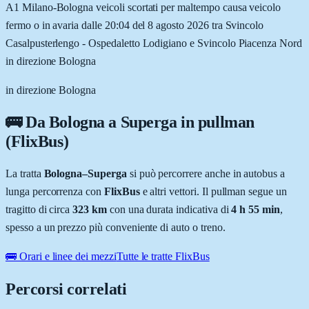
A1 Milano-Bologna veicoli scortati per maltempo causa veicolo
fermo o in avaria dalle 20:04 del 8 agosto 2026 tra Svincolo
Casalpusterlengo - Ospedaletto Lodigiano e Svincolo Piacenza Nord
in direzione Bologna
in direzione Bologna
🚌 Da
Bologna
a
Superga
in pullman
(FlixBus)
La tratta
Bologna
–
Superga
si può percorrere anche in autobus a
lunga percorrenza con
FlixBus
e altri vettori. Il pullman segue un
tragitto di circa
323
km
con una durata indicativa di
4 h 55 min
,
spesso a un prezzo più conveniente di auto o treno.
🚌 Orari e linee dei mezzi
Tutte le tratte FlixBus
Percorsi correlati