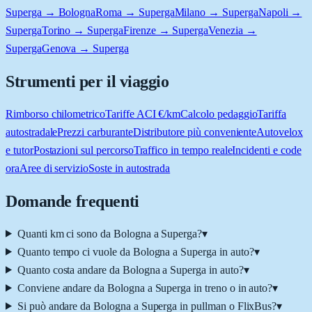
Superga → Bologna
Roma → Superga
Milano → Superga
Napoli →
Superga
Torino → Superga
Firenze → Superga
Venezia →
Superga
Genova → Superga
Strumenti per il viaggio
Rimborso chilometrico
Tariffe ACI €/km
Calcolo pedaggio
Tariffa
autostradale
Prezzi carburante
Distributore più conveniente
Autovelox
e tutor
Postazioni sul percorso
Traffico in tempo reale
Incidenti e code
ora
Aree di servizio
Soste in autostrada
Domande frequenti
Quanti km ci sono da Bologna a Superga?
▾
Quanto tempo ci vuole da Bologna a Superga in auto?
▾
Quanto costa andare da Bologna a Superga in auto?
▾
Conviene andare da Bologna a Superga in treno o in auto?
▾
Si può andare da Bologna a Superga in pullman o FlixBus?
▾