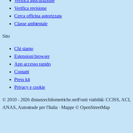
Verifica assicurazione
Verifica revisione
Cerca officina autorizzata
Classe ambientale
Sito
Chi siamo
Estensioni browser
App accesso rapido
Contatti
Press kit
Privacy e cookie
© 2010 -
2026
distanzechilometriche.net
Fonti viabilità: CCISS, ACI,
ANAS, Autostrade per l'Italia · Mappe © OpenStreetMap