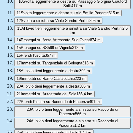
10
Svolta leggermente a destra su Passaggio Giorgina Crauford
Saffi
417 m
11
Svolta leggermente a destra su Via Emilia Ponente
615 m
12
Svolta a sinistra su Viale Sandro Pertini
395 m
13
Al bivio tieni leggermente a sinistra su Viale Sandro Pertini
2,5
km
14
Prosegui su Asse Attrezzato Sud-Ovest
874 m
15
Prosegui su SS569 di Vignola
312 m
16
Prendi l'uscita
357 m
17
Immettiti su Tangenziale di Bologna
313 m
18
Al bivio tieni leggermente a destra
392 m
19
Immettiti su Ramo Casalecchio
223 m
20
Al bivio tieni leggermente a destra
305 m
21
Immettiti su Autostrada del Sole
136,4 km
22
Prendi l'uscita su Raccordo di Piacenza
491 m
23
Al bivio tieni leggermente a sinistra su Raccordo di
Piacenza
566 m
24
Al bivio tieni leggermente a sinistra su Raccordo di
Piacenza
1,2 km
25
Al bivio tieni leggermente a destra
1,4 km