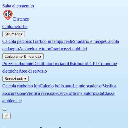
Salta al contenuto
Distanze
Chilometriche
Strumenti
▾
Calcola percorso
Traffico in tempo reale
Stradario e mappe
Calcola
pedaggio
Autovelox e tutor
Orari mezzi pubblici
Carburante & ricarica
▾
Prezzi carburante
Distributori metano
Distributori GPL
Colonnine
elettriche
Aree di servizio
Servizi auto
▾
Calcola rimborso km
Calcolo bollo auto
Le mie scadenze
Verifica
assicurazione
Verifica revisione
Cerca officina autorizzata
Classe
ambientale
🔗