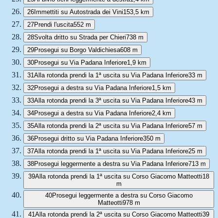
26
Immettiti su Autostrada dei Vini
153,5 km
27
Prendi l'uscita
552 m
28
Svolta dritto su Strada per Chieri
738 m
29
Prosegui su Borgo Valdichiesa
608 m
30
Prosegui su Via Padana Inferiore
1,9 km
31
Alla rotonda prendi la 1ª uscita su Via Padana Inferiore
33 m
32
Prosegui a destra su Via Padana Inferiore
1,5 km
33
Alla rotonda prendi la 3ª uscita su Via Padana Inferiore
43 m
34
Prosegui a destra su Via Padana Inferiore
2,4 km
35
Alla rotonda prendi la 2ª uscita su Via Padana Inferiore
57 m
36
Prosegui dritto su Via Padana Inferiore
350 m
37
Alla rotonda prendi la 1ª uscita su Via Padana Inferiore
25 m
38
Prosegui leggermente a destra su Via Padana Inferiore
713 m
39
Alla rotonda prendi la 1ª uscita su Corso Giacomo Matteotti
18
m
40
Prosegui leggermente a destra su Corso Giacomo
Matteotti
978 m
41
Alla rotonda prendi la 2ª uscita su Corso Giacomo Matteotti
39