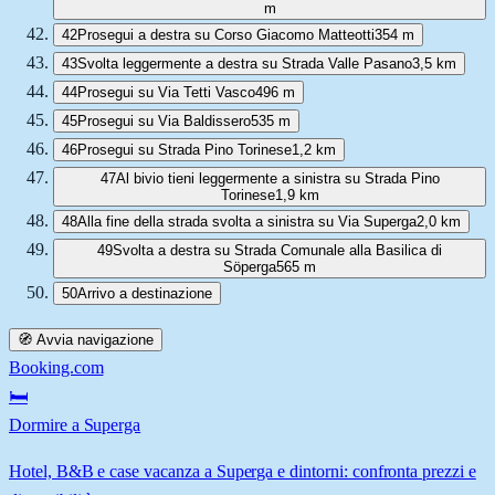
m
42
Prosegui a destra su Corso Giacomo Matteotti
354 m
43
Svolta leggermente a destra su Strada Valle Pasano
3,5 km
44
Prosegui su Via Tetti Vasco
496 m
45
Prosegui su Via Baldissero
535 m
46
Prosegui su Strada Pino Torinese
1,2 km
47
Al bivio tieni leggermente a sinistra su Strada Pino
Torinese
1,9 km
48
Alla fine della strada svolta a sinistra su Via Superga
2,0 km
49
Svolta a destra su Strada Comunale alla Basilica di
Söperga
565 m
50
Arrivo a destinazione
🧭 Avvia navigazione
Booking.com
🛏️
Dormire a Superga
Hotel, B&B e case vacanza a Superga e dintorni: confronta prezzi e