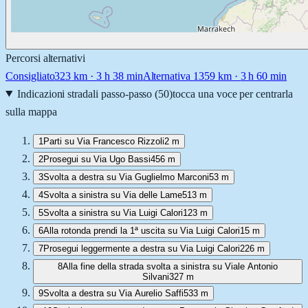
Percorsi alternativi
Consigliato
323
km ·
3 h 38 min
Alternativa 1
359
km ·
3 h 60 min
Indicazioni stradali passo-passo (
50
)
tocca una voce per centrarla
sulla mappa
1
Parti su Via Francesco Rizzoli
2 m
2
Prosegui su Via Ugo Bassi
456 m
3
Svolta a destra su Via Guglielmo Marconi
53 m
4
Svolta a sinistra su Via delle Lame
513 m
5
Svolta a sinistra su Via Luigi Calori
123 m
6
Alla rotonda prendi la 1ª uscita su Via Luigi Calori
15 m
7
Prosegui leggermente a destra su Via Luigi Calori
226 m
8
Alla fine della strada svolta a sinistra su Viale Antonio
Silvani
327 m
9
Svolta a destra su Via Aurelio Saffi
533 m