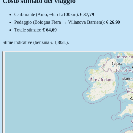
Costo stimato del viaggio
Carburante (
Auto
, ~
6.5
L
/100km):
€ 37,79
Pedaggio (
Bologna Fiera
→
Villanova Barriera
):
€ 26,90
Totale stimato:
€ 64,69
Stime indicative (
benzina
€ 1,80
/
L
).