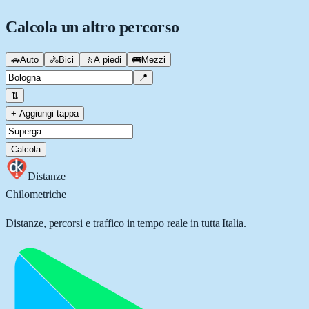
Calcola un altro percorso
🚗
Auto
🚴
Bici
🚶
A piedi
🚌
Mezzi
📍
⇅
+ Aggiungi tappa
Calcola
Distanze
Chilometriche
Distanze, percorsi e traffico in tempo reale in tutta Italia.