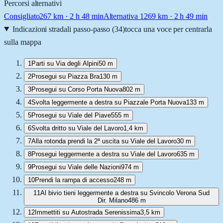
Percorsi alternativi
Consigliato
267
km ·
2 h 48 min
Alternativa 1
269
km ·
2 h 49 min
Indicazioni stradali passo-passo (
34
)
tocca una voce per centrarla
sulla mappa
1
Parti su Via degli Alpini
50 m
2
Prosegui su Piazza Bra
130 m
3
Prosegui su Corso Porta Nuova
802 m
4
Svolta leggermente a destra su Piazzale Porta Nuova
133 m
5
Prosegui su Viale del Piave
555 m
6
Svolta dritto su Viale del Lavoro
1,4 km
7
Alla rotonda prendi la 2ª uscita su Viale del Lavoro
30 m
8
Prosegui leggermente a destra su Viale del Lavoro
635 m
9
Prosegui su Viale delle Nazioni
974 m
10
Prendi la rampa di accesso
248 m
11
Al bivio tieni leggermente a destra su Svincolo Verona Sud
Dir. Milano
486 m
12
Immettiti su Autostrada Serenissima
3,5 km