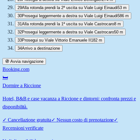
29
Alla rotonda prendi la 2ª uscita su Viale Luigi Einaudi
53 m
30
Prosegui leggermente a destra su Viale Luigi Einaudi
586 m
31
Alla rotonda prendi la 1ª uscita su Viale Castrocaro
8 m
32
Prosegui leggermente a destra su Viale Castrocaro
50 m
33
Prosegui su Viale Vittorio Emanuele II
182 m
34
Arrivo a destinazione
🧭 Avvia navigazione
Booking.com
🛏️
Dormire a Riccione
Hotel, B&B e case vacanza a Riccione e dintorni: confronta prezzi e
disponibilità.
✓
Cancellazione gratuita
✓
Nessun costo di prenotazione
✓
Recensioni verificate