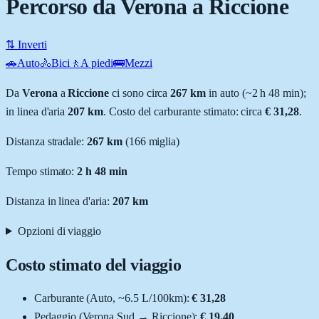
Percorso da Verona a Riccione
⇅ Inverti
🚗
Auto
🚴
Bici
🚶
A piedi
🚌
Mezzi
Da
Verona
a
Riccione
ci sono circa
267
km
in auto (~
2 h 48 min
);
in linea d'aria
207
km
.
Costo del carburante stimato: circa
€ 31,28
.
Distanza stradale
:
267
km
(
166
miglia)
Tempo stimato:
2 h 48 min
Distanza in linea d'aria:
207
km
Opzioni di viaggio
Costo stimato del viaggio
Carburante (
Auto
, ~
6.5
L
/100km):
€ 31,28
Pedaggio (
Verona Sud
→
Riccione
):
€ 19,40