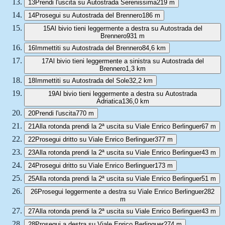
13
Prendi l'uscita su Autostrada Serenissima
219 m
14
Prosegui su Autostrada del Brennero
186 m
15
Al bivio tieni leggermente a destra su Autostrada del
Brennero
931 m
16
Immettiti su Autostrada del Brennero
84,6 km
17
Al bivio tieni leggermente a sinistra su Autostrada del
Brennero
1,3 km
18
Immettiti su Autostrada del Sole
32,2 km
19
Al bivio tieni leggermente a destra su Autostrada
Adriatica
136,0 km
20
Prendi l'uscita
770 m
21
Alla rotonda prendi la 2ª uscita su Viale Enrico Berlinguer
67 m
22
Prosegui dritto su Viale Enrico Berlinguer
377 m
23
Alla rotonda prendi la 2ª uscita su Viale Enrico Berlinguer
43 m
24
Prosegui dritto su Viale Enrico Berlinguer
173 m
25
Alla rotonda prendi la 2ª uscita su Viale Enrico Berlinguer
51 m
26
Prosegui leggermente a destra su Viale Enrico Berlinguer
282
m
27
Alla rotonda prendi la 2ª uscita su Viale Enrico Berlinguer
43 m
28
Prosegui a destra su Viale Enrico Berlinguer
274 m