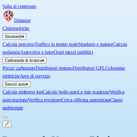
Salta al contenuto
Distanze
Chilometriche
Strumenti
▾
Calcola percorso
Traffico in tempo reale
Stradario e mappe
Calcola
pedaggio
Autovelox e tutor
Orari mezzi pubblici
Carburante & ricarica
▾
Prezzi carburante
Distributori metano
Distributori GPL
Colonnine
elettriche
Aree di servizio
Servizi auto
▾
Calcola rimborso km
Calcolo bollo auto
Le mie scadenze
Verifica
assicurazione
Verifica revisione
Cerca officina autorizzata
Classe
ambientale
🔗