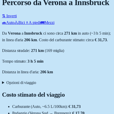
Percorso da Verona a Innsbruck
⇅ Inverti
🚗
Auto
🚴
Bici
🚶
A piedi
🚌
Mezzi
Da
Verona
a
Innsbruck
ci sono circa
271
km
in auto (~
3 h 5 min
);
in linea d'aria
206
km
.
Costo del carburante stimato: circa
€ 31,73
.
Distanza stradale
:
271
km
(
169
miglia)
Tempo stimato:
3 h 5 min
Distanza in linea d'aria:
206
km
Opzioni di viaggio
Costo stimato del viaggio
Carburante (
Auto
, ~
6.5
L
/100km):
€ 31,73
Pedaggio (
Verona Sud
→
Brennero
):
€ 17,70