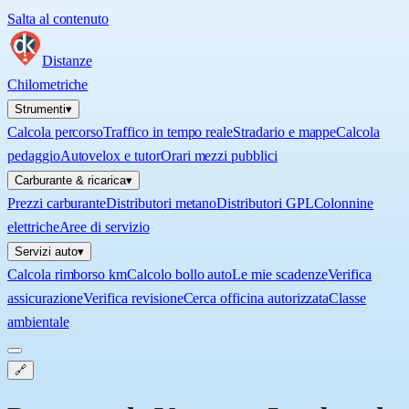
Salta al contenuto
Distanze
Chilometriche
Strumenti
▾
Calcola percorso
Traffico in tempo reale
Stradario e mappe
Calcola
pedaggio
Autovelox e tutor
Orari mezzi pubblici
Carburante & ricarica
▾
Prezzi carburante
Distributori metano
Distributori GPL
Colonnine
elettriche
Aree di servizio
Servizi auto
▾
Calcola rimborso km
Calcolo bollo auto
Le mie scadenze
Verifica
assicurazione
Verifica revisione
Cerca officina autorizzata
Classe
ambientale
🔗