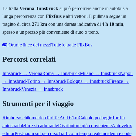
La tratta
Verona
–
Innsbruck
si può percorrere anche in autobus a
lunga percorrenza con
FlixBus
e altri vettori. Il pullman segue un
tragitto di circa
271
km
con una durata indicativa di
4 h 10 min
,
spesso a un prezzo più conveniente di auto o treno.
🚌 Orari e linee dei mezzi
Tutte le tratte FlixBus
Percorsi correlati
Innsbruck → Verona
Roma → Innsbruck
Milano → Innsbruck
Napoli
→ Innsbruck
Torino → Innsbruck
Bologna → Innsbruck
Firenze →
Innsbruck
Venezia → Innsbruck
Strumenti per il viaggio
Rimborso chilometrico
Tariffe ACI €/km
Calcolo pedaggio
Tariffa
autostradale
Prezzi carburante
Distributore più conveniente
Autovelox
e tutor
Postazioni sul percorso
Traffico in tempo reale
Incidenti e code