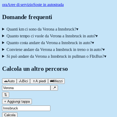
ora
Aree di servizio
Soste in autostrada
Domande frequenti
Quanti km ci sono da Verona a Innsbruck?
▾
Quanto tempo ci vuole da Verona a Innsbruck in auto?
▾
Quanto costa andare da Verona a Innsbruck in auto?
▾
Conviene andare da Verona a Innsbruck in treno o in auto?
▾
Si può andare da Verona a Innsbruck in pullman o FlixBus?
▾
Calcola un altro percorso
🚗
Auto
🚴
Bici
🚶
A piedi
🚌
Mezzi
📍
⇅
+ Aggiungi tappa
Calcola