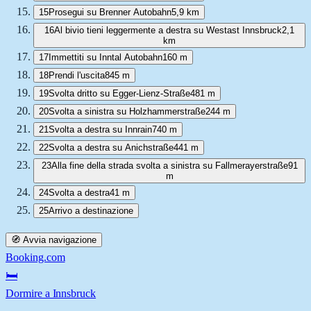
15
Prosegui su Brenner Autobahn
5,9 km
16
Al bivio tieni leggermente a destra su Westast Innsbruck
2,1
km
17
Immettiti su Inntal Autobahn
160 m
18
Prendi l'uscita
845 m
19
Svolta dritto su Egger-Lienz-Straße
481 m
20
Svolta a sinistra su Holzhammerstraße
244 m
21
Svolta a destra su Innrain
740 m
22
Svolta a destra su Anichstraße
441 m
23
Alla fine della strada svolta a sinistra su Fallmerayerstraße
91
m
24
Svolta a destra
41 m
25
Arrivo a destinazione
🧭 Avvia navigazione
Booking.com
🛏️
Dormire a Innsbruck