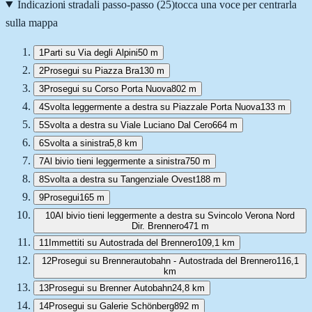
Indicazioni stradali passo-passo (
25
)
tocca una voce per centrarla
sulla mappa
1
Parti su Via degli Alpini
50 m
2
Prosegui su Piazza Bra
130 m
3
Prosegui su Corso Porta Nuova
802 m
4
Svolta leggermente a destra su Piazzale Porta Nuova
133 m
5
Svolta a destra su Viale Luciano Dal Cero
664 m
6
Svolta a sinistra
5,8 km
7
Al bivio tieni leggermente a sinistra
750 m
8
Svolta a destra su Tangenziale Ovest
188 m
9
Prosegui
165 m
10
Al bivio tieni leggermente a destra su Svincolo Verona Nord
Dir. Brennero
471 m
11
Immettiti su Autostrada del Brennero
109,1 km
12
Prosegui su Brennerautobahn - Autostrada del Brennero
116,1
km
13
Prosegui su Brenner Autobahn
24,8 km
14
Prosegui su Galerie Schönberg
892 m