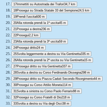
17
Immettiti su Autostrada dei Trafori
34,7 km
18
Prosegui su Strada Statale 33 del Sempione
24,5 km
19
Prendi l'uscita
600 m
20
Alla rotonda prendi la 1ª uscita
45 m
21
Prosegui a destra
236 m
22
Prosegui
2,2 km
23
Alla rotonda prendi la 3ª uscita
59 m
24
Prosegui dritto
24 m
25
Svolta leggermente a destra su Via Gentinetta
335 m
26
Alla rotonda prendi la 2ª uscita su Via Gentinetta
15 m
27
Prosegui dritto su Via Gentinetta
337 m
28
Svolta a destra su Corso Ferdinando Dissegna
298 m
29
Prosegui dritto su Piazza Caduti Secondo Risorgimento
44 m
30
Prosegui su Corso Attilio Moneta
114 m
31
Svolta a sinistra su Corso Paolo Ferraris
88 m
32
Prosegui su Corso Fratelli di Dio
218 m
33
Svolta a destra su Via degli Osci
38 m