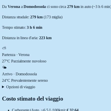
Da
Verona
a
Domodossola
ci sono circa
279
km
in auto (~
3 h 6 min
Distanza stradale
:
279
km
(
173
miglia)
Tempo stimato:
3 h 6 min
Distanza in linea d'aria:
223
km
⛅
Partenza ·
Verona
27
°C
Parzialmente nuvoloso
🌤️
Arrivo ·
Domodossola
24
°C
Prevalentemente sereno
Opzioni di viaggio
Costo stimato del viaggio
Carburante (
Auto
, ~
6.5
L
/100km):
€ 32,64