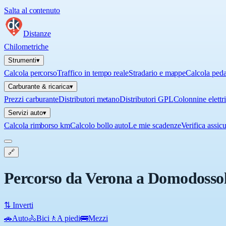
Salta al contenuto
Distanze
Chilometriche
Strumenti
▾
Calcola percorso
Traffico in tempo reale
Stradario e mappe
Calcola ped
Carburante & ricarica
▾
Prezzi carburante
Distributori metano
Distributori GPL
Colonnine elettr
Servizi auto
▾
Calcola rimborso km
Calcolo bollo auto
Le mie scadenze
Verifica assic
🔗
Percorso da Verona a Domodosso
⇅ Inverti
🚗
Auto
🚴
Bici
🚶
A piedi
🚌
Mezzi