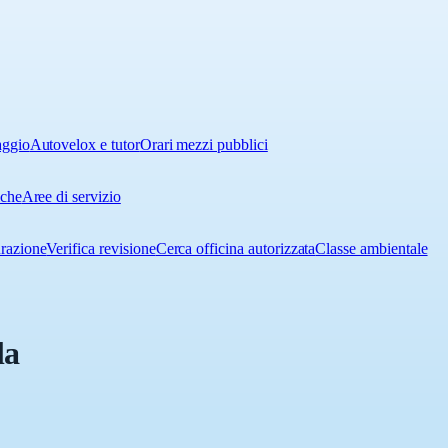
aggio
Autovelox e tutor
Orari mezzi pubblici
iche
Aree di servizio
urazione
Verifica revisione
Cerca officina autorizzata
Classe ambientale
la