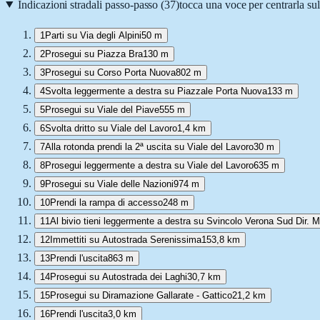
Indicazioni stradali passo-passo (
37
)
tocca una voce per centrarla su
1
Parti su Via degli Alpini
50 m
2
Prosegui su Piazza Bra
130 m
3
Prosegui su Corso Porta Nuova
802 m
4
Svolta leggermente a destra su Piazzale Porta Nuova
133 m
5
Prosegui su Viale del Piave
555 m
6
Svolta dritto su Viale del Lavoro
1,4 km
7
Alla rotonda prendi la 2ª uscita su Viale del Lavoro
30 m
8
Prosegui leggermente a destra su Viale del Lavoro
635 m
9
Prosegui su Viale delle Nazioni
974 m
10
Prendi la rampa di accesso
248 m
11
Al bivio tieni leggermente a destra su Svincolo Verona Sud Dir. M
12
Immettiti su Autostrada Serenissima
153,8 km
13
Prendi l'uscita
863 m
14
Prosegui su Autostrada dei Laghi
30,7 km
15
Prosegui su Diramazione Gallarate - Gattico
21,2 km
16
Prendi l'uscita
3,0 km