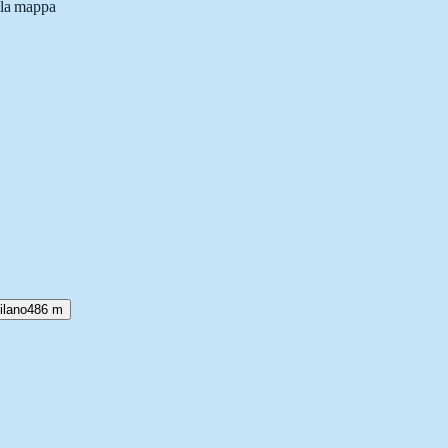
lla mappa
ilano
486 m