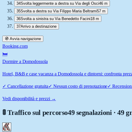
34
Svolta leggermente a destra su Via degli Osci
46 m
35
Svolta a destra su Via Filippo Maria Beltrami
57 m
36
Svolta a sinistra su Via Benedetto Facini
18 m
37
Arrivo a destinazione
🧭 Avvia navigazione
Booking.com
🛏️
Dormire a Domodossola
Hotel, B&B e case vacanza a Domodossola e dintorni: confronta prezzi 
✓
Cancellazione gratuita
✓
Nessun costo di prenotazione
✓
Recensioni
Vedi disponibilità e prezzi →
🚦 Traffico sul percorso
49 segnalazioni · 49 g