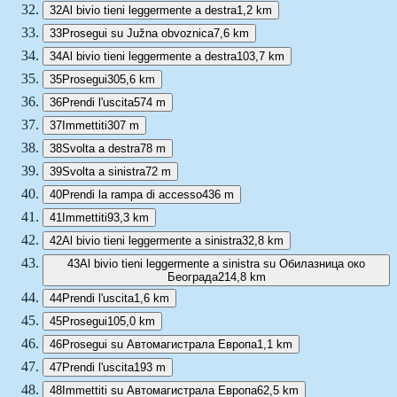
32
Al bivio tieni leggermente a destra
1,2 km
33
Prosegui su Južna obvoznica
7,6 km
34
Al bivio tieni leggermente a destra
103,7 km
35
Prosegui
305,6 km
36
Prendi l'uscita
574 m
37
Immettiti
307 m
38
Svolta a destra
78 m
39
Svolta a sinistra
72 m
40
Prendi la rampa di accesso
436 m
41
Immettiti
93,3 km
42
Al bivio tieni leggermente a sinistra
32,8 km
43
Al bivio tieni leggermente a sinistra su Обилазница око
Београда
214,8 km
44
Prendi l'uscita
1,6 km
45
Prosegui
105,0 km
46
Prosegui su Автомагистрала Европа
1,1 km
47
Prendi l'uscita
193 m
48
Immettiti su Автомагистрала Европа
62,5 km