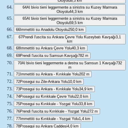
Otoyolu
8,3 km
64
Al bivio tieni leggermente a sinistra su Kuzey Marmara
Otoyolu
44,3 km
65
Al bivio tieni leggermente a sinistra su Kuzey Marmara
Otoyolu
59,5 km
66
Immettiti su Anadolu Otoyolu
250,0 km
67
Prendi l'uscita su Ankara Çevre Yolu Kuzeybatı Kavşağı
3,1
km
68
Immettiti su Ankara Çevre Yolu
40,3 km
69
Prendi l'uscita su Samsun Kavşağı
782 m
70
Al bivio tieni leggermente a destra su Samsun 1 Kavşağı
732
m
71
Immettiti su Ankara - Kırıkkale Yolu
202 m
72
Prosegui su Zile-Ankara Yolu
10,0 km
73
Prosegui su Ankara - Kırıkkale Yolu
34,9 km
74
Prosegui su Kırıkkale Çevre Yolu
22,0 km
75
Prosegui su Kırıkkale - Yozgat Yolu
33,8 km
76
Prendi l'uscita su Kırıkkale - Yozgat Yolu
272 m
77
Immettiti su Kırıkkale - Yozgat Yolu
1,4 km
78
Prosegui su Ankara Caddesi
4,0 km