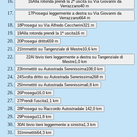
16
Alla rotonda prendi la 2ª uscita su Via Giovanni da
Verrazzano
40 m
17
Prosegui leggermente a destra su Via Giovanni da
Verrazzano
664 m
18
Prosegui su Via Alfredo Ceccherini
321 m
19
Alla rotonda prendi la 1ª uscita
16 m
20
Prosegui dritto
659 m
21
Immettiti su Tangenziale di Mestre
10,6 km
22
Al bivio tieni leggermente a destra su Tangenziale di
Mestre
1,0 km
23
Immettiti su Autostrada Serenissima
108,0 km
24
Svolta dritto su Autostrada Serenissima
268 m
25
Immettiti su Autostrada Serenissima
6,8 km
26
Prosegui
16,0 km
27
Prendi l'uscita
1,1 km
28
Prosegui su Raccordo Autostradale 14
2,0 km
29
Prosegui
11,8 km
30
Al bivio tieni leggermente a sinistra
1,3 km
31
Immettiti
64,3 km