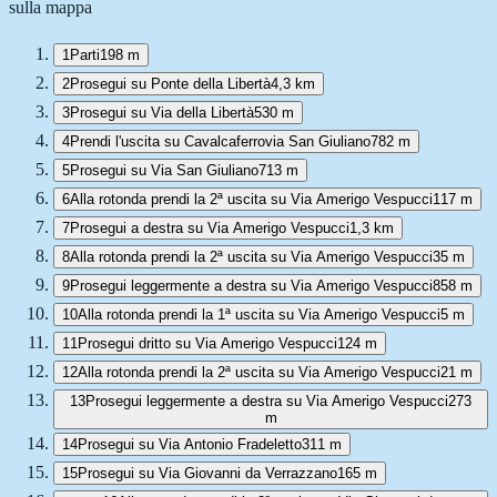
sulla mappa
1
Parti
198 m
2
Prosegui su Ponte della Libertà
4,3 km
3
Prosegui su Via della Libertà
530 m
4
Prendi l'uscita su Cavalcaferrovia San Giuliano
782 m
5
Prosegui su Via San Giuliano
713 m
6
Alla rotonda prendi la 2ª uscita su Via Amerigo Vespucci
117 m
7
Prosegui a destra su Via Amerigo Vespucci
1,3 km
8
Alla rotonda prendi la 2ª uscita su Via Amerigo Vespucci
35 m
9
Prosegui leggermente a destra su Via Amerigo Vespucci
858 m
10
Alla rotonda prendi la 1ª uscita su Via Amerigo Vespucci
5 m
11
Prosegui dritto su Via Amerigo Vespucci
124 m
12
Alla rotonda prendi la 2ª uscita su Via Amerigo Vespucci
21 m
13
Prosegui leggermente a destra su Via Amerigo Vespucci
273
m
14
Prosegui su Via Antonio Fradeletto
311 m
15
Prosegui su Via Giovanni da Verrazzano
165 m