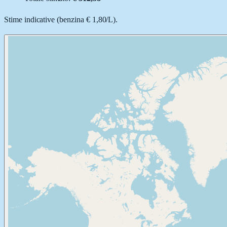
Stime indicative (
benzina
€ 1,80
/
L
).