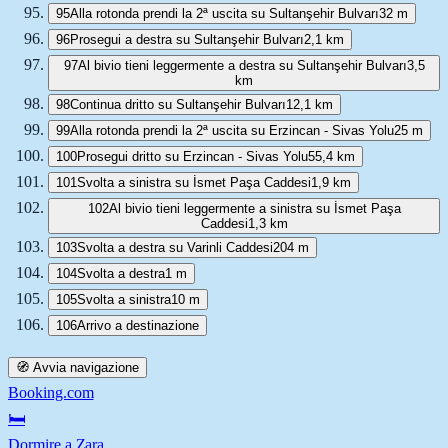
95
Alla rotonda prendi la 2ª uscita su Sultanşehir Bulvarı
32 m
96
Prosegui a destra su Sultanşehir Bulvarı
2,1 km
97
Al bivio tieni leggermente a destra su Sultanşehir Bulvarı
3,5
km
98
Continua dritto su Sultanşehir Bulvarı
12,1 km
99
Alla rotonda prendi la 2ª uscita su Erzincan - Sivas Yolu
25 m
100
Prosegui dritto su Erzincan - Sivas Yolu
55,4 km
101
Svolta a sinistra su İsmet Paşa Caddesi
1,9 km
102
Al bivio tieni leggermente a sinistra su İsmet Paşa
Caddesi
1,3 km
103
Svolta a destra su Varinli Caddesi
204 m
104
Svolta a destra
1 m
105
Svolta a sinistra
10 m
106
Arrivo a destinazione
🧭 Avvia navigazione
Booking.com
🛏️
Dormire a Zara