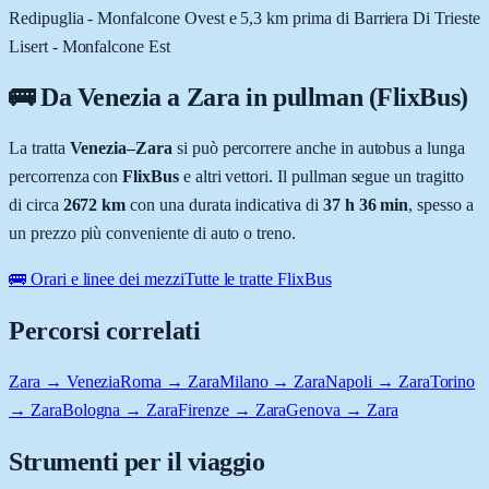
Redipuglia - Monfalcone Ovest e 5,3 km prima di Barriera Di Trieste
Lisert - Monfalcone Est
🚌 Da
Venezia
a
Zara
in pullman (FlixBus)
La tratta
Venezia
–
Zara
si può percorrere anche in autobus a lunga
percorrenza con
FlixBus
e altri vettori. Il pullman segue un tragitto
di circa
2672
km
con una durata indicativa di
37 h 36 min
, spesso a
un prezzo più conveniente di auto o treno.
🚌 Orari e linee dei mezzi
Tutte le tratte FlixBus
Percorsi correlati
Zara → Venezia
Roma → Zara
Milano → Zara
Napoli → Zara
Torino
→ Zara
Bologna → Zara
Firenze → Zara
Genova → Zara
Strumenti per il viaggio