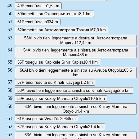
49
Prendi l'uscita
1,6 km
50
Immettiti su Околовръстен път
8,1 km
51
Prendi l'uscita
334 m
52
Immettiti su Автомагистрала Тракия
167,9 km
53
Al bivio tieni leggermente a destra su Автомагистрала
Марица
112,4 km
54
Al bivio tieni leggermente a sinistra su Автомагистрала
Марица
486 m
55
Prosegui su Kapıkule Sınır Kapısı
10,4 km
56
Al bivio tieni leggermente a sinistra su Avrupa Otoyolu
165,5
km
57
Prendi l'uscita su Kınalı Kavşağı
1,2 km
58
Al bivio tieni leggermente a sinistra su Kınalı Kavşağı
2,5 km
59
Prosegui su Kuzey Marmara Otoyolu
110,5 km
60
Al bivio tieni leggermente a sinistra su Kuzey Marmara
Otoyolu
4,4 km
61
Prosegui su Viyadük-29
645 m
62
Prosegui su Kuzey Marmara Otoyolu
21,4 km
63
Al bivio tieni leggermente a sinistra su Kuzey Marmara