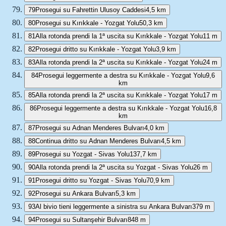
79
Prosegui su Fahrettin Ulusoy Caddesi
4,5 km
80
Prosegui su Kırıkkale - Yozgat Yolu
50,3 km
81
Alla rotonda prendi la 1ª uscita su Kırıkkale - Yozgat Yolu
11 m
82
Prosegui dritto su Kırıkkale - Yozgat Yolu
3,9 km
83
Alla rotonda prendi la 2ª uscita su Kırıkkale - Yozgat Yolu
24 m
84
Prosegui leggermente a destra su Kırıkkale - Yozgat Yolu
9,6
km
85
Alla rotonda prendi la 2ª uscita su Kırıkkale - Yozgat Yolu
17 m
86
Prosegui leggermente a destra su Kırıkkale - Yozgat Yolu
16,8
km
87
Prosegui su Adnan Menderes Bulvarı
4,0 km
88
Continua dritto su Adnan Menderes Bulvarı
4,5 km
89
Prosegui su Yozgat - Sivas Yolu
137,7 km
90
Alla rotonda prendi la 2ª uscita su Yozgat - Sivas Yolu
26 m
91
Prosegui dritto su Yozgat - Sivas Yolu
70,9 km
92
Prosegui su Ankara Bulvarı
5,3 km
93
Al bivio tieni leggermente a sinistra su Ankara Bulvarı
379 m
94
Prosegui su Sultanşehir Bulvarı
848 m