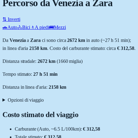
Percorso da Venezia a Zara
⇅ Inverti
🚗
Auto
🚴
Bici
🚶
A piedi
🚌
Mezzi
Da
Venezia
a
Zara
ci sono circa
2672
km
in auto (~
27 h 51 min
);
in linea d'aria
2158
km
.
Costo del carburante stimato: circa
€ 312,58
.
Distanza stradale
:
2672
km
(
1660
miglia)
Tempo stimato:
27 h 51 min
Distanza in linea d'aria:
2158
km
Opzioni di viaggio
Costo stimato del viaggio
Carburante (
Auto
, ~
6.5
L
/100km):
€ 312,58
Totale stimato:
€ 312,58