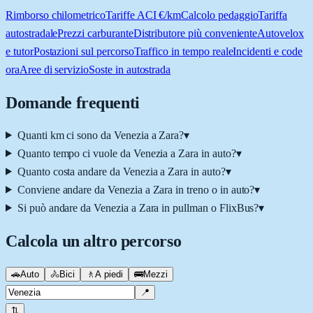
Rimborso chilometrico
Tariffe ACI €/km
Calcolo pedaggio
Tariffa
autostradale
Prezzi carburante
Distributore più conveniente
Autovelox
e tutor
Postazioni sul percorso
Traffico in tempo reale
Incidenti e code
ora
Aree di servizio
Soste in autostrada
Domande frequenti
Quanti km ci sono da Venezia a Zara?
▾
Quanto tempo ci vuole da Venezia a Zara in auto?
▾
Quanto costa andare da Venezia a Zara in auto?
▾
Conviene andare da Venezia a Zara in treno o in auto?
▾
Si può andare da Venezia a Zara in pullman o FlixBus?
▾
Calcola un altro percorso
🚗
Auto
🚴
Bici
🚶
A piedi
🚌
Mezzi
📍
⇅