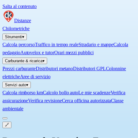
Salta al contenuto
Distanze
Chilometriche
Strumenti
▾
Calcola percorso
Traffico in tempo reale
Stradario e mappe
Calcola
pedaggio
Autovelox e tutor
Orari mezzi pubblici
Carburante & ricarica
▾
Prezzi carburante
Distributori metano
Distributori GPL
Colonnine
elettriche
Aree di servizio
Servizi auto
▾
Calcola rimborso km
Calcolo bollo auto
Le mie scadenze
Verifica
assicurazione
Verifica revisione
Cerca officina autorizzata
Classe
ambientale
🔗