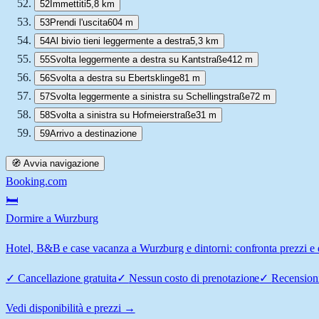
52
Immettiti
5,8 km
53
Prendi l'uscita
604 m
54
Al bivio tieni leggermente a destra
5,3 km
55
Svolta leggermente a destra su Kantstraße
412 m
56
Svolta a destra su Ebertsklinge
81 m
57
Svolta leggermente a sinistra su Schellingstraße
72 m
58
Svolta a sinistra su Hofmeierstraße
31 m
59
Arrivo a destinazione
🧭 Avvia navigazione
Booking.com
🛏️
Dormire a Wurzburg
Hotel, B&B e case vacanza a Wurzburg e dintorni: confronta prezzi e d
✓
Cancellazione gratuita
✓
Nessun costo di prenotazione
✓
Recensioni
Vedi disponibilità e prezzi →