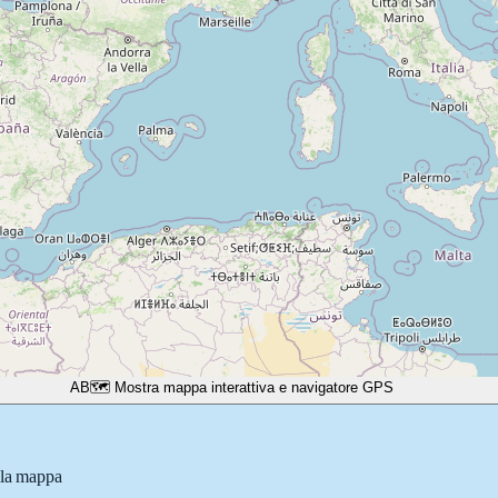
A
B
🗺️ Mostra mappa interattiva e navigatore GPS
lla mappa