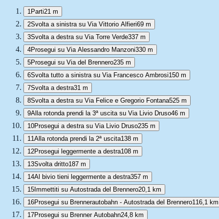
1
Parti
21 m
2
Svolta a sinistra su Via Vittorio Alfieri
69 m
3
Svolta a destra su Via Torre Verde
337 m
4
Prosegui su Via Alessandro Manzoni
330 m
5
Prosegui su Via del Brennero
235 m
6
Svolta tutto a sinistra su Via Francesco Ambrosi
150 m
7
Svolta a destra
31 m
8
Svolta a destra su Via Felice e Gregorio Fontana
525 m
9
Alla rotonda prendi la 3ª uscita su Via Livio Druso
46 m
10
Prosegui a destra su Via Livio Druso
235 m
11
Alla rotonda prendi la 2ª uscita
138 m
12
Prosegui leggermente a destra
108 m
13
Svolta dritto
187 m
14
Al bivio tieni leggermente a destra
357 m
15
Immettiti su Autostrada del Brennero
20,1 km
16
Prosegui su Brennerautobahn - Autostrada del Brennero
116,1 km
17
Prosegui su Brenner Autobahn
24,8 km