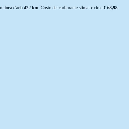
in linea d'aria
422
km
.
Costo del carburante stimato: circa
€ 68,98
.