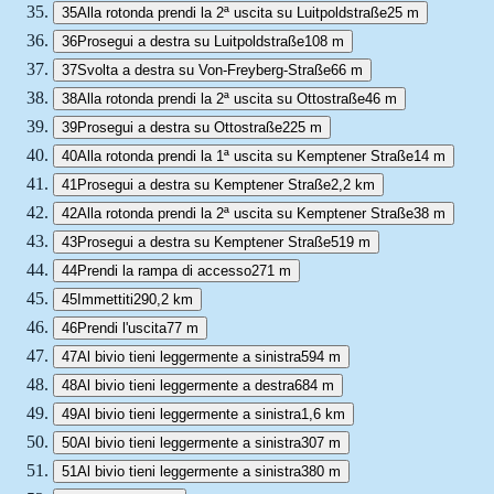
35
Alla rotonda prendi la 2ª uscita su Luitpoldstraße
25 m
36
Prosegui a destra su Luitpoldstraße
108 m
37
Svolta a destra su Von-Freyberg-Straße
66 m
38
Alla rotonda prendi la 2ª uscita su Ottostraße
46 m
39
Prosegui a destra su Ottostraße
225 m
40
Alla rotonda prendi la 1ª uscita su Kemptener Straße
14 m
41
Prosegui a destra su Kemptener Straße
2,2 km
42
Alla rotonda prendi la 2ª uscita su Kemptener Straße
38 m
43
Prosegui a destra su Kemptener Straße
519 m
44
Prendi la rampa di accesso
271 m
45
Immettiti
290,2 km
46
Prendi l'uscita
77 m
47
Al bivio tieni leggermente a sinistra
594 m
48
Al bivio tieni leggermente a destra
684 m
49
Al bivio tieni leggermente a sinistra
1,6 km
50
Al bivio tieni leggermente a sinistra
307 m
51
Al bivio tieni leggermente a sinistra
380 m