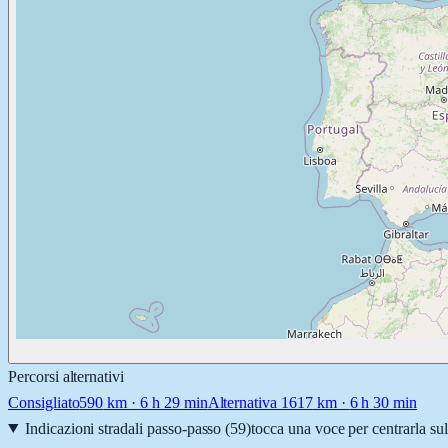
Percorsi alternativi
Consigliato
590
km ·
6 h 29 min
Alternativa 1
617
km ·
6 h 30 min
Indicazioni stradali passo-passo (
59
)
tocca una voce per centrarla su