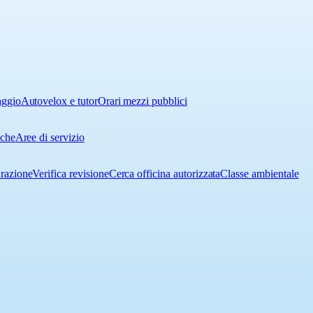
aggio
Autovelox e tutor
Orari mezzi pubblici
iche
Aree di servizio
urazione
Verifica revisione
Cerca officina autorizzata
Classe ambientale