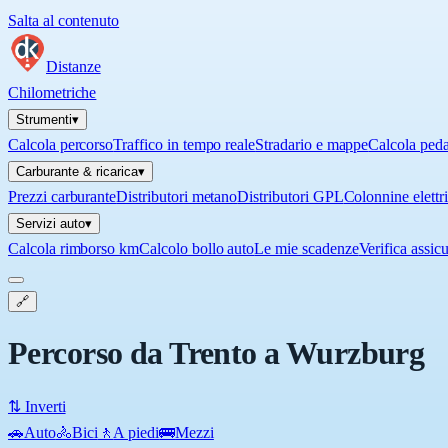
Salta al contenuto
Distanze
Chilometriche
Strumenti
▾
Calcola percorso
Traffico in tempo reale
Stradario e mappe
Calcola ped
Carburante & ricarica
▾
Prezzi carburante
Distributori metano
Distributori GPL
Colonnine elettr
Servizi auto
▾
Calcola rimborso km
Calcolo bollo auto
Le mie scadenze
Verifica assic
🔗
Percorso da Trento a Wurzburg
⇅ Inverti
🚗
Auto
🚴
Bici
🚶
A piedi
🚌
Mezzi