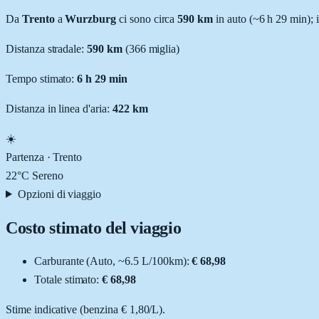
Da
Trento
a
Wurzburg
ci sono circa
590
km
in auto (~
6 h 29 min
); 
Distanza stradale
:
590
km
(
366
miglia)
Tempo stimato:
6 h 29 min
Distanza in linea d'aria:
422
km
☀️
Partenza ·
Trento
22
°C
Sereno
Opzioni di viaggio
Costo stimato del viaggio
Carburante (
Auto
, ~
6.5
L
/100km):
€ 68,98
Totale stimato:
€ 68,98
Stime indicative (
benzina
€ 1,80
/
L
).