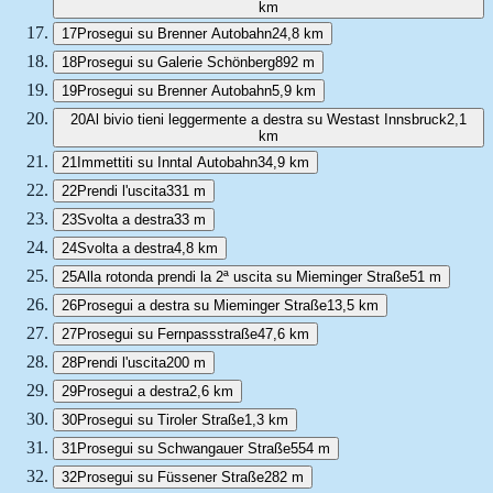
km
17
Prosegui su Brenner Autobahn
24,8 km
18
Prosegui su Galerie Schönberg
892 m
19
Prosegui su Brenner Autobahn
5,9 km
20
Al bivio tieni leggermente a destra su Westast Innsbruck
2,1
km
21
Immettiti su Inntal Autobahn
34,9 km
22
Prendi l'uscita
331 m
23
Svolta a destra
33 m
24
Svolta a destra
4,8 km
25
Alla rotonda prendi la 2ª uscita su Mieminger Straße
51 m
26
Prosegui a destra su Mieminger Straße
13,5 km
27
Prosegui su Fernpassstraße
47,6 km
28
Prendi l'uscita
200 m
29
Prosegui a destra
2,6 km
30
Prosegui su Tiroler Straße
1,3 km
31
Prosegui su Schwangauer Straße
554 m
32
Prosegui su Füssener Straße
282 m