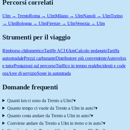
Percorsi correlati
Ulm → Trento
Roma → Ulm
Milano → Ulm
Napoli → Ulm
Torino
→ Ulm
Bologna → Ulm
Firenze → Ulm
Venezia → Ulm
Strumenti per il viaggio
Rimborso chilometrico
Tariffe ACI €/km
Calcolo pedaggio
Tariffa
autostradale
Prezzi carburante
Distributore più conveniente
Autovelox
e tutor
Postazioni sul percorso
Traffico in tempo reale
Incidenti e code
ora
Aree di servizio
Soste in autostrada
Domande frequenti
Quanti km ci sono da Trento a Ulm?
▾
Quanto tempo ci vuole da Trento a Ulm in auto?
▾
Quanto costa andare da Trento a Ulm in auto?
▾
Conviene andare da Trento a Ulm in treno o in auto?
▾