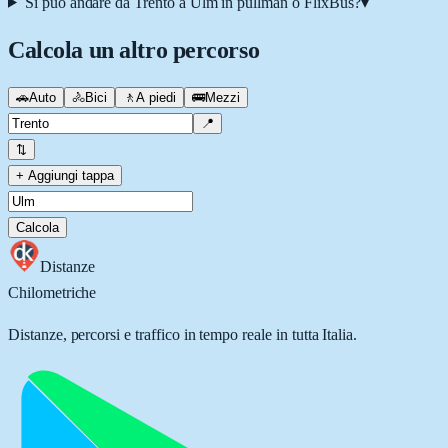
Si può andare da Trento a Ulm in pullman o FlixBus?
▾
Calcola un altro percorso
🚗
Auto
🚴
Bici
🚶
A piedi
🚌
Mezzi
📍
⇅
+ Aggiungi tappa
Calcola
Distanze
Chilometriche
Distanze, percorsi e traffico in tempo reale in tutta Italia.