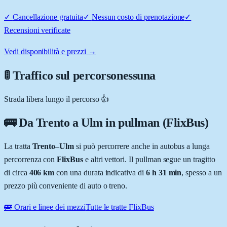
✓
Cancellazione gratuita
✓
Nessun costo di prenotazione
✓
Recensioni verificate
Vedi disponibilità e prezzi →
🚦 Traffico sul percorso
nessuna
Strada libera lungo il percorso 👍
🚌 Da
Trento
a
Ulm
in pullman (FlixBus)
La tratta
Trento
–
Ulm
si può percorrere anche in autobus a lunga
percorrenza con
FlixBus
e altri vettori. Il pullman segue un tragitto
di circa
406
km
con una durata indicativa di
6 h 31 min
, spesso a un
prezzo più conveniente di auto o treno.
🚌 Orari e linee dei mezzi
Tutte le tratte FlixBus