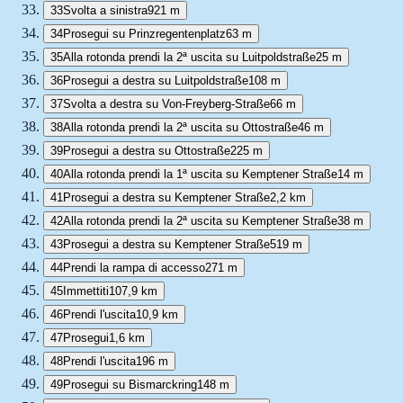
33
Svolta a sinistra
921 m
34
Prosegui su Prinzregentenplatz
63 m
35
Alla rotonda prendi la 2ª uscita su Luitpoldstraße
25 m
36
Prosegui a destra su Luitpoldstraße
108 m
37
Svolta a destra su Von-Freyberg-Straße
66 m
38
Alla rotonda prendi la 2ª uscita su Ottostraße
46 m
39
Prosegui a destra su Ottostraße
225 m
40
Alla rotonda prendi la 1ª uscita su Kemptener Straße
14 m
41
Prosegui a destra su Kemptener Straße
2,2 km
42
Alla rotonda prendi la 2ª uscita su Kemptener Straße
38 m
43
Prosegui a destra su Kemptener Straße
519 m
44
Prendi la rampa di accesso
271 m
45
Immettiti
107,9 km
46
Prendi l'uscita
10,9 km
47
Prosegui
1,6 km
48
Prendi l'uscita
196 m
49
Prosegui su Bismarckring
148 m