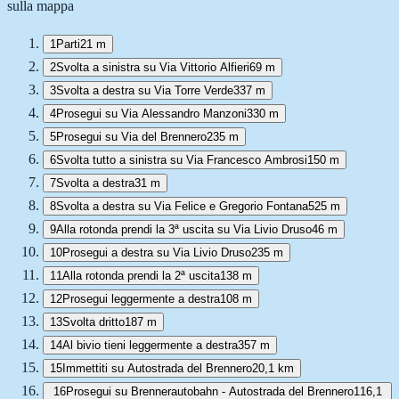
sulla mappa
1
Parti
21 m
2
Svolta a sinistra su Via Vittorio Alfieri
69 m
3
Svolta a destra su Via Torre Verde
337 m
4
Prosegui su Via Alessandro Manzoni
330 m
5
Prosegui su Via del Brennero
235 m
6
Svolta tutto a sinistra su Via Francesco Ambrosi
150 m
7
Svolta a destra
31 m
8
Svolta a destra su Via Felice e Gregorio Fontana
525 m
9
Alla rotonda prendi la 3ª uscita su Via Livio Druso
46 m
10
Prosegui a destra su Via Livio Druso
235 m
11
Alla rotonda prendi la 2ª uscita
138 m
12
Prosegui leggermente a destra
108 m
13
Svolta dritto
187 m
14
Al bivio tieni leggermente a destra
357 m
15
Immettiti su Autostrada del Brennero
20,1 km
16
Prosegui su Brennerautobahn - Autostrada del Brennero
116,1