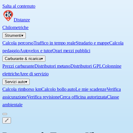
Salta al contenuto
Distanze
Chilometriche
Strumenti
▾
Calcola percorso
Traffico in tempo reale
Stradario e mappe
Calcola
pedaggio
Autovelox e tutor
Orari mezzi pubblici
Carburante & ricarica
▾
Prezzi carburante
Distributori metano
Distributori GPL
Colonnine
elettriche
Aree di servizio
Servizi auto
▾
Calcola rimborso km
Calcolo bollo auto
Le mie scadenze
Verifica
assicurazione
Verifica revisione
Cerca officina autorizzata
Classe
ambientale
🔗