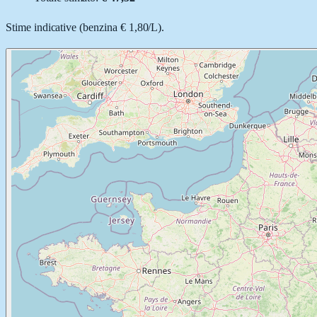
Stime indicative (
benzina
€ 1,80
/
L
).