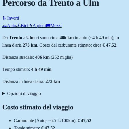
Percorso da Trento a Ulm
⇅ Inverti
🚗
Auto
🚴
Bici
🚶
A piedi
🚌
Mezzi
Da
Trento
a
Ulm
ci sono circa
406
km
in auto (~
4 h 49 min
); in
linea d'aria
273
km
.
Costo del carburante stimato: circa
€ 47,52
.
Distanza stradale
:
406
km
(
252
miglia)
Tempo stimato:
4 h 49 min
Distanza in linea d'aria:
273
km
Opzioni di viaggio
Costo stimato del viaggio
Carburante (
Auto
, ~
6.5
L
/100km):
€ 47,52
Totale stimato:
€ 47,52