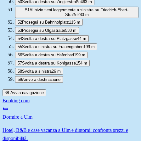
50
Svolta a destra su Zinglerstraße
463 m
51
Al bivio tieni leggermente a sinistra su Friedrich-Ebert-
Straße
283 m
52
Prosegui su Bahnhofplatz
115 m
53
Prosegui su Olgastraße
538 m
54
Svolta a destra su Platzgasse
44 m
55
Svolta a sinistra su Frauengraben
199 m
56
Svolta a destra su Hafenbad
199 m
57
Svolta a destra su Kohlgasse
154 m
58
Svolta a sinistra
26 m
59
Arrivo a destinazione
🧭 Avvia navigazione
Booking.com
🛏️
Dormire a Ulm
Hotel, B&B e case vacanza a Ulm e dintorni: confronta prezzi e
disponibilità.