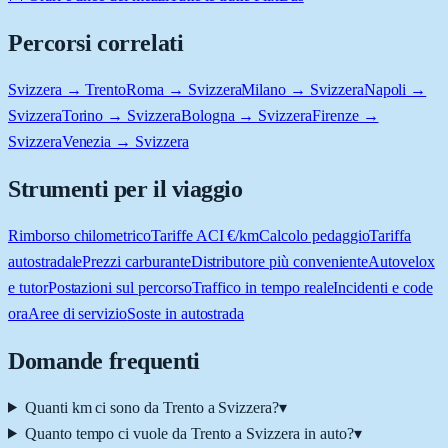
Percorsi correlati
Svizzera → Trento
Roma → Svizzera
Milano → Svizzera
Napoli →
Svizzera
Torino → Svizzera
Bologna → Svizzera
Firenze →
Svizzera
Venezia → Svizzera
Strumenti per il viaggio
Rimborso chilometrico
Tariffe ACI €/km
Calcolo pedaggio
Tariffa
autostradale
Prezzi carburante
Distributore più conveniente
Autovelox
e tutor
Postazioni sul percorso
Traffico in tempo reale
Incidenti e code
ora
Aree di servizio
Soste in autostrada
Domande frequenti
Quanti km ci sono da Trento a Svizzera?
▾
Quanto tempo ci vuole da Trento a Svizzera in auto?
▾