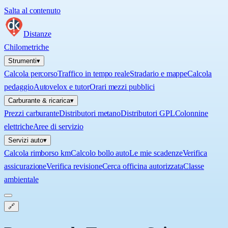
Salta al contenuto
Distanze
Chilometriche
Strumenti
▾
Calcola percorso
Traffico in tempo reale
Stradario e mappe
Calcola
pedaggio
Autovelox e tutor
Orari mezzi pubblici
Carburante & ricarica
▾
Prezzi carburante
Distributori metano
Distributori GPL
Colonnine
elettriche
Aree di servizio
Servizi auto
▾
Calcola rimborso km
Calcolo bollo auto
Le mie scadenze
Verifica
assicurazione
Verifica revisione
Cerca officina autorizzata
Classe
ambientale
🔗