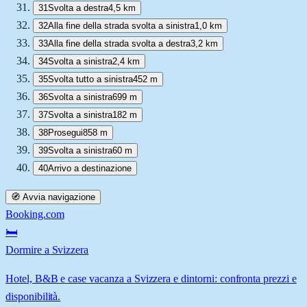
31
Svolta a destra
4,5 km
32
Alla fine della strada svolta a sinistra
1,0 km
33
Alla fine della strada svolta a destra
3,2 km
34
Svolta a sinistra
2,4 km
35
Svolta tutto a sinistra
452 m
36
Svolta a sinistra
699 m
37
Svolta a sinistra
182 m
38
Prosegui
858 m
39
Svolta a sinistra
60 m
40
Arrivo a destinazione
🧭 Avvia navigazione
Booking.com
🛏️
Dormire a Svizzera
Hotel, B&B e case vacanza a Svizzera e dintorni: confronta prezzi e
disponibilità.