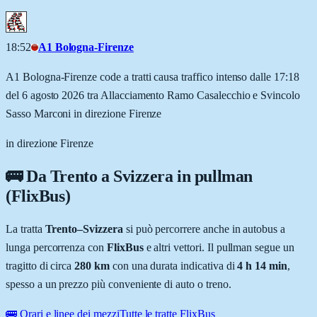
18:52
A1 Bologna-Firenze
A1 Bologna-Firenze code a tratti causa traffico intenso dalle 17:18
del 6 agosto 2026 tra Allacciamento Ramo Casalecchio e Svincolo
Sasso Marconi in direzione Firenze
in direzione Firenze
🚌 Da
Trento
a
Svizzera
in pullman
(FlixBus)
La tratta
Trento
–
Svizzera
si può percorrere anche in autobus a
lunga percorrenza con
FlixBus
e altri vettori. Il pullman segue un
tragitto di circa
280
km
con una durata indicativa di
4 h 14 min
,
spesso a un prezzo più conveniente di auto o treno.
🚌 Orari e linee dei mezzi
Tutte le tratte FlixBus