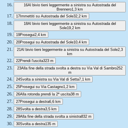
16
Al bivio tieni leggermente a sinistra su Autostrada del
Brennero
1,3 km
17
Immettiti su Autostrada del Sole
32,2 km
18
Al bivio tieni leggermente a sinistra su Autostrada del
Sole
19,2 km
19
Prosegui
2,4 km
20
Prosegui su Autostrada del Sole
10,4 km
21
Al bivio tieni leggermente a sinistra su Autostrada del Sole
2,3
km
22
Prendi l'uscita
323 m
23
Alla fine della strada svolta a destra su Via Val di Sambro
252
m
24
Svolta a sinistra su Via Val di Setta
7,1 km
25
Prosegui su Via Castagno
1,2 km
26
Alla rotonda prendi la 2ª uscita
38 m
27
Prosegui a destra
6,6 km
28
Svolta a destra
3,5 km
29
Alla fine della strada svolta a sinistra
832 m
30
Svolta a destra
135 m