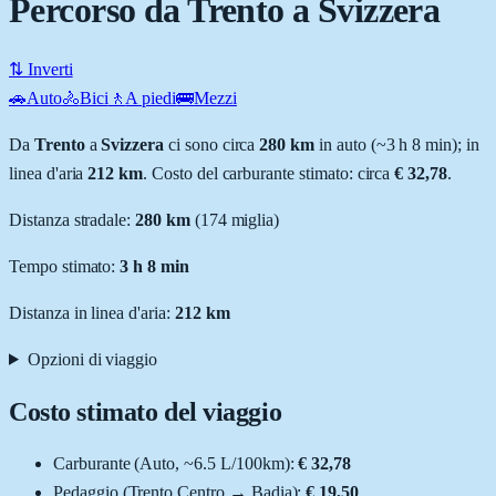
Percorso da Trento a Svizzera
⇅ Inverti
🚗
Auto
🚴
Bici
🚶
A piedi
🚌
Mezzi
Da
Trento
a
Svizzera
ci sono circa
280
km
in auto (~
3 h 8 min
); in
linea d'aria
212
km
.
Costo del carburante stimato: circa
€ 32,78
.
Distanza stradale
:
280
km
(
174
miglia)
Tempo stimato:
3 h 8 min
Distanza in linea d'aria:
212
km
Opzioni di viaggio
Costo stimato del viaggio
Carburante (
Auto
, ~
6.5
L
/100km):
€ 32,78
Pedaggio (
Trento Centro
→
Badia
):
€ 19,50