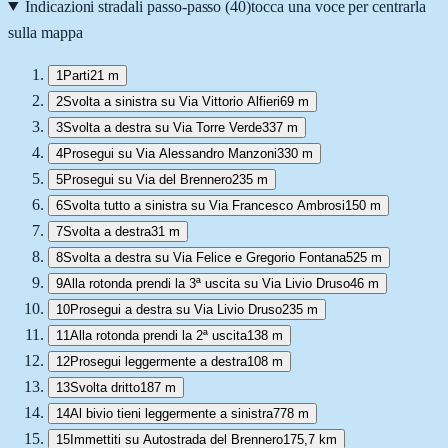
Indicazioni stradali passo-passo (
40
)
tocca una voce per centrarla
sulla mappa
1
Parti
21 m
2
Svolta a sinistra su Via Vittorio Alfieri
69 m
3
Svolta a destra su Via Torre Verde
337 m
4
Prosegui su Via Alessandro Manzoni
330 m
5
Prosegui su Via del Brennero
235 m
6
Svolta tutto a sinistra su Via Francesco Ambrosi
150 m
7
Svolta a destra
31 m
8
Svolta a destra su Via Felice e Gregorio Fontana
525 m
9
Alla rotonda prendi la 3ª uscita su Via Livio Druso
46 m
10
Prosegui a destra su Via Livio Druso
235 m
11
Alla rotonda prendi la 2ª uscita
138 m
12
Prosegui leggermente a destra
108 m
13
Svolta dritto
187 m
14
Al bivio tieni leggermente a sinistra
778 m
15
Immettiti su Autostrada del Brennero
175,7 km