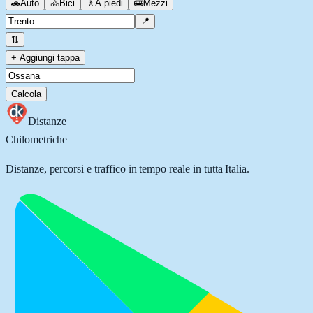
🚗
Auto
🚴
Bici
🚶
A piedi
🚌
Mezzi
📍
⇅
+ Aggiungi tappa
Calcola
Distanze
Chilometriche
Distanze, percorsi e traffico in tempo reale in tutta Italia.