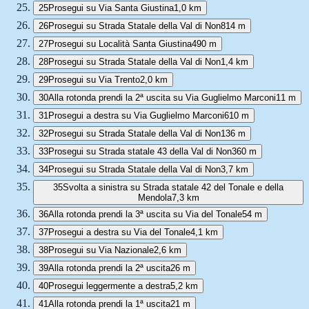
25
Prosegui su Via Santa Giustina
1,0 km
26
Prosegui su Strada Statale della Val di Non
814 m
27
Prosegui su Località Santa Giustina
490 m
28
Prosegui su Strada Statale della Val di Non
1,4 km
29
Prosegui su Via Trento
2,0 km
30
Alla rotonda prendi la 2ª uscita su Via Guglielmo Marconi
11 m
31
Prosegui a destra su Via Guglielmo Marconi
610 m
32
Prosegui su Strada Statale della Val di Non
136 m
33
Prosegui su Strada statale 43 della Val di Non
360 m
34
Prosegui su Strada Statale della Val di Non
3,7 km
35
Svolta a sinistra su Strada statale 42 del Tonale e della
Mendola
7,3 km
36
Alla rotonda prendi la 3ª uscita su Via del Tonale
54 m
37
Prosegui a destra su Via del Tonale
4,1 km
38
Prosegui su Via Nazionale
2,6 km
39
Alla rotonda prendi la 2ª uscita
26 m
40
Prosegui leggermente a destra
5,2 km
41
Alla rotonda prendi la 1ª uscita
21 m