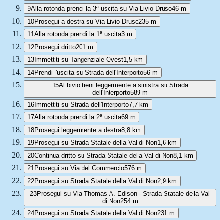
9
Alla rotonda prendi la 3ª uscita su Via Livio Druso
46 m
10
Prosegui a destra su Via Livio Druso
235 m
11
Alla rotonda prendi la 1ª uscita
3 m
12
Prosegui dritto
201 m
13
Immettiti su Tangenziale Ovest
1,5 km
14
Prendi l'uscita su Strada dell'Interporto
56 m
15
Al bivio tieni leggermente a sinistra su Strada
dell'Interporto
589 m
16
Immettiti su Strada dell'Interporto
7,7 km
17
Alla rotonda prendi la 2ª uscita
69 m
18
Prosegui leggermente a destra
8,8 km
19
Prosegui su Strada Statale della Val di Non
1,6 km
20
Continua dritto su Strada Statale della Val di Non
8,1 km
21
Prosegui su Via del Commercio
576 m
22
Prosegui su Strada Statale della Val di Non
2,9 km
23
Prosegui su Via Thomas A. Edison - Strada Statale della Val
di Non
254 m
24
Prosegui su Strada Statale della Val di Non
231 m