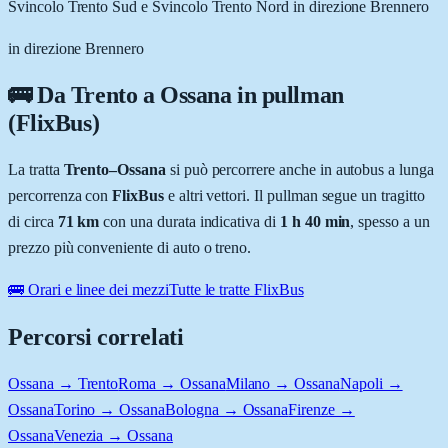
Svincolo Trento Sud e Svincolo Trento Nord in direzione Brennero
in direzione Brennero
🚌 Da
Trento
a
Ossana
in pullman
(FlixBus)
La tratta
Trento
–
Ossana
si può percorrere anche in autobus a lunga
percorrenza con
FlixBus
e altri vettori. Il pullman segue un tragitto
di circa
71
km
con una durata indicativa di
1 h 40 min
, spesso a un
prezzo più conveniente di auto o treno.
🚌 Orari e linee dei mezzi
Tutte le tratte FlixBus
Percorsi correlati
Ossana → Trento
Roma → Ossana
Milano → Ossana
Napoli →
Ossana
Torino → Ossana
Bologna → Ossana
Firenze →
Ossana
Venezia → Ossana