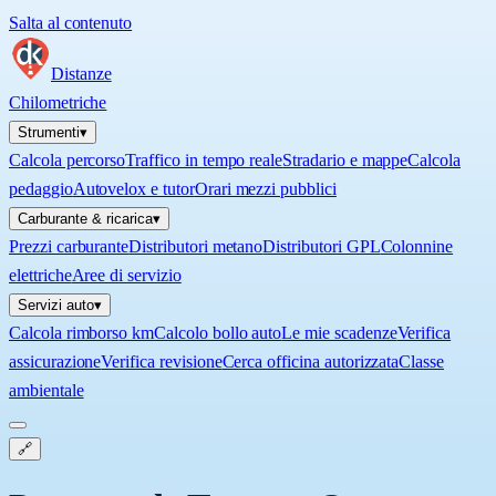
Salta al contenuto
Distanze
Chilometriche
Strumenti
▾
Calcola percorso
Traffico in tempo reale
Stradario e mappe
Calcola
pedaggio
Autovelox e tutor
Orari mezzi pubblici
Carburante & ricarica
▾
Prezzi carburante
Distributori metano
Distributori GPL
Colonnine
elettriche
Aree di servizio
Servizi auto
▾
Calcola rimborso km
Calcolo bollo auto
Le mie scadenze
Verifica
assicurazione
Verifica revisione
Cerca officina autorizzata
Classe
ambientale
🔗