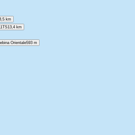
3,5 km
11TS
13,4 km
ebina Orientale
593 m