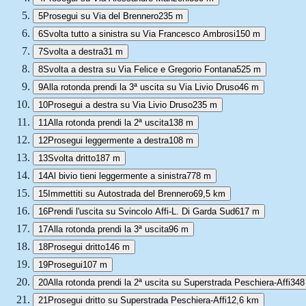
5
Prosegui su Via del Brennero
235 m
6
Svolta tutto a sinistra su Via Francesco Ambrosi
150 m
7
Svolta a destra
31 m
8
Svolta a destra su Via Felice e Gregorio Fontana
525 m
9
Alla rotonda prendi la 3ª uscita su Via Livio Druso
46 m
10
Prosegui a destra su Via Livio Druso
235 m
11
Alla rotonda prendi la 2ª uscita
138 m
12
Prosegui leggermente a destra
108 m
13
Svolta dritto
187 m
14
Al bivio tieni leggermente a sinistra
778 m
15
Immettiti su Autostrada del Brennero
69,5 km
16
Prendi l'uscita su Svincolo Affi-L. Di Garda Sud
617 m
17
Alla rotonda prendi la 3ª uscita
96 m
18
Prosegui dritto
146 m
19
Prosegui
107 m
20
Alla rotonda prendi la 2ª uscita su Superstrada Peschiera-Affi
348
21
Prosegui dritto su Superstrada Peschiera-Affi
12,6 km