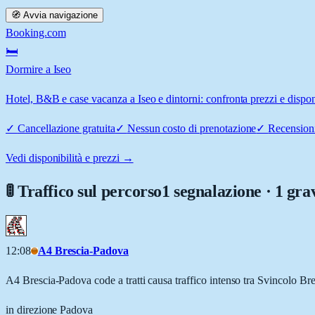
🧭 Avvia navigazione
Booking.com
🛏️
Dormire a Iseo
Hotel, B&B e case vacanza a Iseo e dintorni: confronta prezzi e disponi
✓
Cancellazione gratuita
✓
Nessun costo di prenotazione
✓
Recensioni
Vedi disponibilità e prezzi →
🚦 Traffico sul percorso
1 segnalazione · 1 gra
12:08
A4 Brescia-Padova
A4 Brescia-Padova code a tratti causa traffico intenso tra Svincolo Br
in direzione Padova