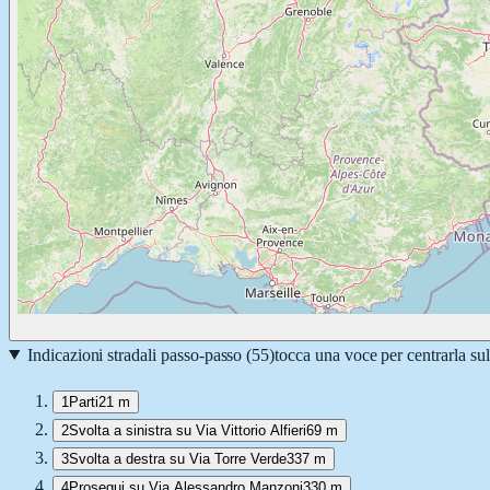
Indicazioni stradali passo-passo (
55
)
tocca una voce per centrarla su
1
Parti
21 m
2
Svolta a sinistra su Via Vittorio Alfieri
69 m
3
Svolta a destra su Via Torre Verde
337 m
4
Prosegui su Via Alessandro Manzoni
330 m