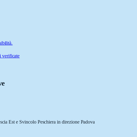
bilità.
 verificate
ve
escia Est e Svincolo Peschiera in direzione Padova