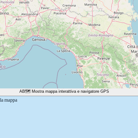
A
B
🗺️ Mostra mappa interattiva e navigatore GPS
lla mappa