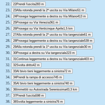
22
Prendi l'uscita
283 m
23
Alla rotonda prendi la 2ª uscita su Via Milano
51 m
24
Prosegui leggermente a destra su Via Milano
413 m
25
Prosegui su Via Venezia
361 m
26
Prosegui su Via Venticinque Aprile
1,5 km
27
Alla rotonda prendi la 2ª uscita su Via tangenziale
61 m
28
Prosegui leggermente a destra su Via tangenziale
539 m
29
Alla rotonda prendi la 1ª uscita su Via tangenziale
30 m
30
Prosegui a destra su Via tangenziale
223 m
31
Continua leggermente a destra su Via tangenziale
403 m
32
Svolta dritto
42 m
33
Al bivio tieni leggermente a sinistra
72 m
34
Prendi la rampa di accesso
745 m
35
Al bivio tieni leggermente a sinistra
740 m
36
Immettiti su Autostrada Serenissima
43,3 km
37
Prendi l'uscita
598 m
38
Svolta leggermente a sinistra
76 m