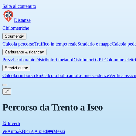
Salta al contenuto
Distanze
Chilometriche
Strumenti
▾
Calcola percorso
Traffico in tempo reale
Stradario e mappe
Calcola ped
Carburante & ricarica
▾
Prezzi carburante
Distributori metano
Distributori GPL
Colonnine elettr
Servizi auto
▾
Calcola rimborso km
Calcolo bollo auto
Le mie scadenze
Verifica assic
🔗
Percorso da Trento a Iseo
⇅ Inverti
🚗
Auto
🚴
Bici
🚶
A piedi
🚌
Mezzi