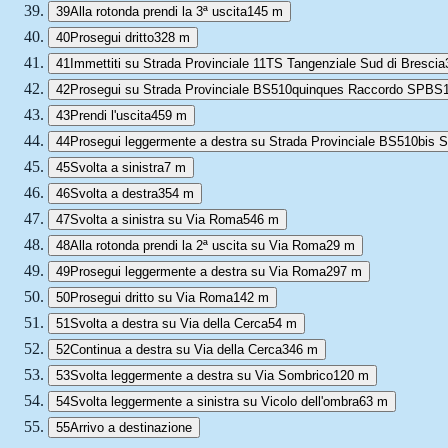
39
Alla rotonda prendi la 3ª uscita
145 m
40
Prosegui dritto
328 m
41
Immettiti su Strada Provinciale 11TS Tangenziale Sud di Brescia
42
Prosegui su Strada Provinciale BS510quinques Raccordo SPBS
43
Prendi l'uscita
459 m
44
Prosegui leggermente a destra su Strada Provinciale BS510bis S
45
Svolta a sinistra
7 m
46
Svolta a destra
354 m
47
Svolta a sinistra su Via Roma
546 m
48
Alla rotonda prendi la 2ª uscita su Via Roma
29 m
49
Prosegui leggermente a destra su Via Roma
297 m
50
Prosegui dritto su Via Roma
142 m
51
Svolta a destra su Via della Cerca
54 m
52
Continua a destra su Via della Cerca
346 m
53
Svolta leggermente a destra su Via Sombrico
120 m
54
Svolta leggermente a sinistra su Vicolo dell'ombra
63 m
55
Arrivo a destinazione