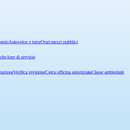
aggio
Autovelox e tutor
Orari mezzi pubblici
iche
Aree di servizio
urazione
Verifica revisione
Cerca officina autorizzata
Classe ambientale