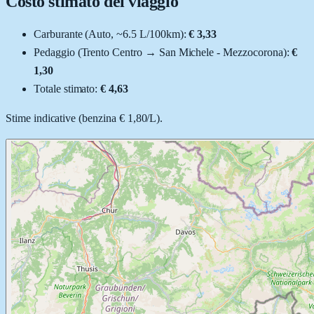
Costo stimato del viaggio
Carburante (
Auto
, ~
6.5
L
/100km):
€ 3,33
Pedaggio (
Trento Centro
→
San Michele - Mezzocorona
):
€
1,30
Totale stimato:
€ 4,63
Stime indicative (
benzina
€ 1,80
/
L
).