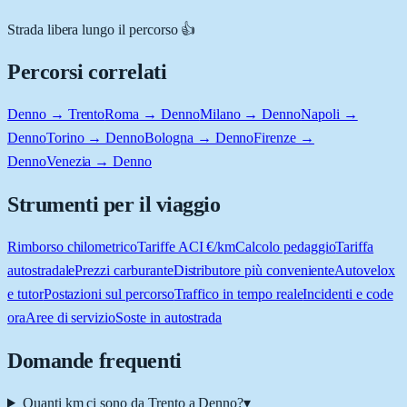
Strada libera lungo il percorso 👍
Percorsi correlati
Denno → Trento
Roma → Denno
Milano → Denno
Napoli →
Denno
Torino → Denno
Bologna → Denno
Firenze →
Denno
Venezia → Denno
Strumenti per il viaggio
Rimborso chilometrico
Tariffe ACI €/km
Calcolo pedaggio
Tariffa
autostradale
Prezzi carburante
Distributore più conveniente
Autovelox
e tutor
Postazioni sul percorso
Traffico in tempo reale
Incidenti e code
ora
Aree di servizio
Soste in autostrada
Domande frequenti
Quanti km ci sono da Trento a Denno?
▾