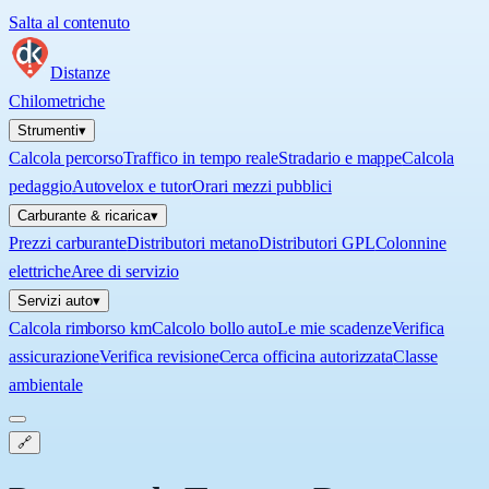
Salta al contenuto
Distanze
Chilometriche
Strumenti
▾
Calcola percorso
Traffico in tempo reale
Stradario e mappe
Calcola
pedaggio
Autovelox e tutor
Orari mezzi pubblici
Carburante & ricarica
▾
Prezzi carburante
Distributori metano
Distributori GPL
Colonnine
elettriche
Aree di servizio
Servizi auto
▾
Calcola rimborso km
Calcolo bollo auto
Le mie scadenze
Verifica
assicurazione
Verifica revisione
Cerca officina autorizzata
Classe
ambientale
🔗