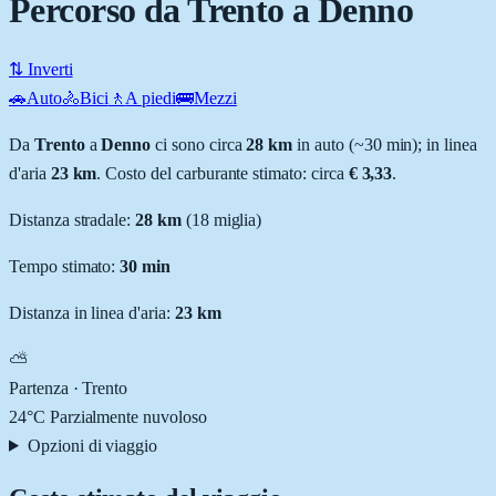
Percorso da Trento a Denno
⇅ Inverti
🚗
Auto
🚴
Bici
🚶
A piedi
🚌
Mezzi
Da
Trento
a
Denno
ci sono circa
28
km
in auto (~
30 min
); in linea
d'aria
23
km
.
Costo del carburante stimato: circa
€ 3,33
.
Distanza stradale
:
28
km
(
18
miglia)
Tempo stimato:
30 min
Distanza in linea d'aria:
23
km
⛅
Partenza ·
Trento
24
°C
Parzialmente nuvoloso
Opzioni di viaggio