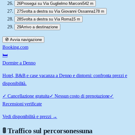
26
Prosegui su Via Guglielmo Marconi
542 m
27
Svolta a destra su Via Giovanni Ossanna
178 m
28
Svolta a destra su Via Roma
15 m
29
Arrivo a destinazione
🧭 Avvia navigazione
Booking.com
🛏️
Dormire a Denno
Hotel, B&B e case vacanza a Denno e dintorni: confronta prezzi e
disponibilità.
✓
Cancellazione gratuita
✓
Nessun costo di prenotazione
✓
Recensioni verificate
Vedi disponibilità e prezzi →
🚦 Traffico sul percorso
nessuna