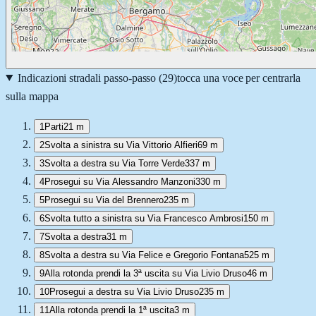
Indicazioni stradali passo-passo (
29
)
tocca una voce per centrarla
sulla mappa
1
Parti
21 m
2
Svolta a sinistra su Via Vittorio Alfieri
69 m
3
Svolta a destra su Via Torre Verde
337 m
4
Prosegui su Via Alessandro Manzoni
330 m
5
Prosegui su Via del Brennero
235 m
6
Svolta tutto a sinistra su Via Francesco Ambrosi
150 m
7
Svolta a destra
31 m
8
Svolta a destra su Via Felice e Gregorio Fontana
525 m
9
Alla rotonda prendi la 3ª uscita su Via Livio Druso
46 m
10
Prosegui a destra su Via Livio Druso
235 m
11
Alla rotonda prendi la 1ª uscita
3 m