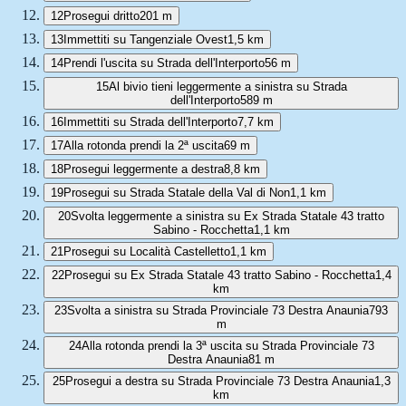
12
Prosegui dritto
201 m
13
Immettiti su Tangenziale Ovest
1,5 km
14
Prendi l'uscita su Strada dell'Interporto
56 m
15
Al bivio tieni leggermente a sinistra su Strada
dell'Interporto
589 m
16
Immettiti su Strada dell'Interporto
7,7 km
17
Alla rotonda prendi la 2ª uscita
69 m
18
Prosegui leggermente a destra
8,8 km
19
Prosegui su Strada Statale della Val di Non
1,1 km
20
Svolta leggermente a sinistra su Ex Strada Statale 43 tratto
Sabino - Rocchetta
1,1 km
21
Prosegui su Località Castelletto
1,1 km
22
Prosegui su Ex Strada Statale 43 tratto Sabino - Rocchetta
1,4
km
23
Svolta a sinistra su Strada Provinciale 73 Destra Anaunia
793
m
24
Alla rotonda prendi la 3ª uscita su Strada Provinciale 73
Destra Anaunia
81 m
25
Prosegui a destra su Strada Provinciale 73 Destra Anaunia
1,3
km