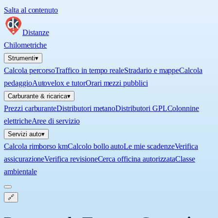
Salta al contenuto
Distanze
Chilometriche
Strumenti
▾
Calcola percorso
Traffico in tempo reale
Stradario e mappe
Calcola
pedaggio
Autovelox e tutor
Orari mezzi pubblici
Carburante & ricarica
▾
Prezzi carburante
Distributori metano
Distributori GPL
Colonnine
elettriche
Aree di servizio
Servizi auto
▾
Calcola rimborso km
Calcolo bollo auto
Le mie scadenze
Verifica
assicurazione
Verifica revisione
Cerca officina autorizzata
Classe
ambientale
🔗