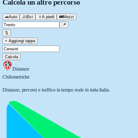
Calcola un altro percorso
🚗
Auto
🚴
Bici
🚶
A piedi
🚌
Mezzi
📍
⇅
+ Aggiungi tappa
Calcola
Distanze
Chilometriche
Distanze, percorsi e traffico in tempo reale in tutta Italia.