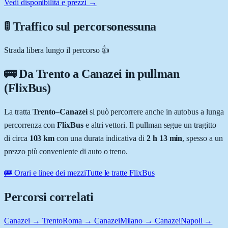
Vedi disponibilità e prezzi →
🚦 Traffico sul percorso
nessuna
Strada libera lungo il percorso 👍
🚌 Da
Trento
a
Canazei
in pullman
(FlixBus)
La tratta
Trento
–
Canazei
si può percorrere anche in autobus a lunga
percorrenza con
FlixBus
e altri vettori. Il pullman segue un tragitto
di circa
103
km
con una durata indicativa di
2 h 13 min
, spesso a un
prezzo più conveniente di auto o treno.
🚌 Orari e linee dei mezzi
Tutte le tratte FlixBus
Percorsi correlati
Canazei → Trento
Roma → Canazei
Milano → Canazei
Napoli →