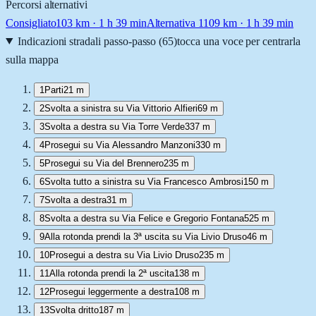
Percorsi alternativi
Consigliato
103
km ·
1 h 39 min
Alternativa 1
109
km ·
1 h 39 min
Indicazioni stradali passo-passo (
65
)
tocca una voce per centrarla
sulla mappa
1
Parti
21 m
2
Svolta a sinistra su Via Vittorio Alfieri
69 m
3
Svolta a destra su Via Torre Verde
337 m
4
Prosegui su Via Alessandro Manzoni
330 m
5
Prosegui su Via del Brennero
235 m
6
Svolta tutto a sinistra su Via Francesco Ambrosi
150 m
7
Svolta a destra
31 m
8
Svolta a destra su Via Felice e Gregorio Fontana
525 m
9
Alla rotonda prendi la 3ª uscita su Via Livio Druso
46 m
10
Prosegui a destra su Via Livio Druso
235 m
11
Alla rotonda prendi la 2ª uscita
138 m
12
Prosegui leggermente a destra
108 m
13
Svolta dritto
187 m