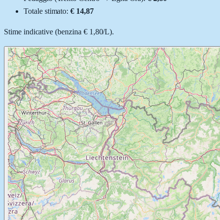
Totale stimato:
€ 14,87
Stime indicative (
benzina
€ 1,80
/
L
).