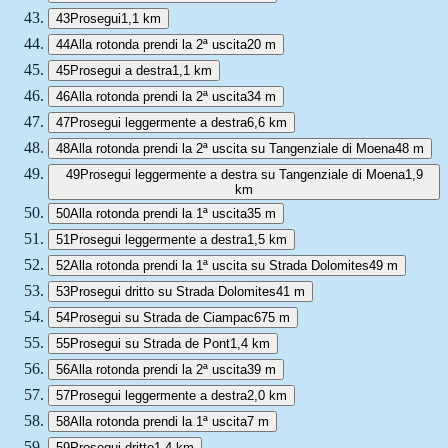
43
Prosegui
1,1 km
44
Alla rotonda prendi la 2ª uscita
20 m
45
Prosegui a destra
1,1 km
46
Alla rotonda prendi la 2ª uscita
34 m
47
Prosegui leggermente a destra
6,6 km
48
Alla rotonda prendi la 2ª uscita su Tangenziale di Moena
48 m
49
Prosegui leggermente a destra su Tangenziale di Moena
1,9
km
50
Alla rotonda prendi la 1ª uscita
35 m
51
Prosegui leggermente a destra
1,5 km
52
Alla rotonda prendi la 1ª uscita su Strada Dolomites
49 m
53
Prosegui dritto su Strada Dolomites
41 m
54
Prosegui su Strada de Ciampac
675 m
55
Prosegui su Strada de Pont
1,4 km
56
Alla rotonda prendi la 2ª uscita
39 m
57
Prosegui leggermente a destra
2,0 km
58
Alla rotonda prendi la 1ª uscita
7 m
59
Prosegui dritto
1,4 km