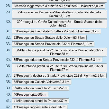
Dolomiti
1,8 km
28
Svolta leggermente a sinistra su Kalditsch - Doladizza
3,0 km
29
Prosegui su Dolomiten-Staatstraße - Strada Statale delle
Dolomiti
3,1 km
30
Prosegui su Große Dolomitenstraße - Strada Statale delle
Dolomiti
922 m
31
Prosegui su Fleimstaler Straße - Via Val di Fiemme
3,3 km
32
Prosegui su Strada Statale delle Dolomiti
3,7 km
33
Prosegui su Strada Provinciale 232 di Fiemme
3,1 km
34
Alla rotonda prendi la 2ª uscita su Strada Provinciale 232 di
Fiemme
38 m
35
Prosegui dritto su Strada Provinciale 232 di Fiemme
6,3 km
36
Alla rotonda prendi la 2ª uscita su Strada Provinciale 232 di
Fiemme
27 m
37
Prosegui a destra su Strada Provinciale 232 di Fiemme
2,8 km
38
Prosegui su Galleria Valaverta
2,3 km
39
Alla rotonda prendi la 2ª uscita
52 m
40
Prosegui dritto
805 m
41
Alla rotonda prendi la 2ª uscita
37 m
42
Prosegui leggermente a destra
6 m