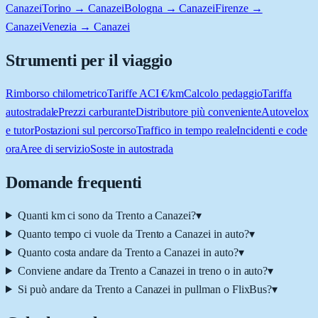
Canazei
Torino → Canazei
Bologna → Canazei
Firenze →
Canazei
Venezia → Canazei
Strumenti per il viaggio
Rimborso chilometrico
Tariffe ACI €/km
Calcolo pedaggio
Tariffa
autostradale
Prezzi carburante
Distributore più conveniente
Autovelox
e tutor
Postazioni sul percorso
Traffico in tempo reale
Incidenti e code
ora
Aree di servizio
Soste in autostrada
Domande frequenti
Quanti km ci sono da Trento a Canazei?
▾
Quanto tempo ci vuole da Trento a Canazei in auto?
▾
Quanto costa andare da Trento a Canazei in auto?
▾
Conviene andare da Trento a Canazei in treno o in auto?
▾
Si può andare da Trento a Canazei in pullman o FlixBus?
▾