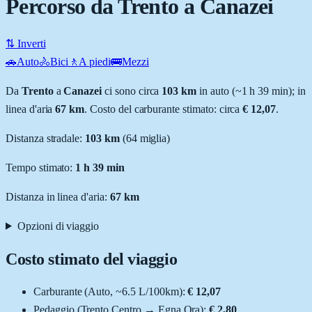
Percorso da Trento a Canazei
⇅ Inverti
🚗
Auto
🚴
Bici
🚶
A piedi
🚌
Mezzi
Da
Trento
a
Canazei
ci sono circa
103
km
in auto (~
1 h 39 min
); in
linea d'aria
67
km
.
Costo del carburante stimato: circa
€ 12,07
.
Distanza stradale
:
103
km
(
64
miglia)
Tempo stimato:
1 h 39 min
Distanza in linea d'aria:
67
km
Opzioni di viaggio
Costo stimato del viaggio
Carburante (
Auto
, ~
6.5
L
/100km):
€ 12,07
Pedaggio (
Trento Centro
→
Egna Ora
):
€ 2,80