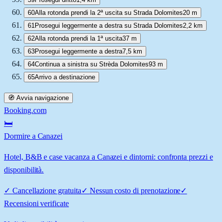
60
Alla rotonda prendi la 2ª uscita su Strada Dolomites
20 m
61
Prosegui leggermente a destra su Strada Dolomites
2,2 km
62
Alla rotonda prendi la 1ª uscita
37 m
63
Prosegui leggermente a destra
7,5 km
64
Continua a sinistra su Strèda Dolomites
93 m
65
Arrivo a destinazione
🧭 Avvia navigazione
Booking.com
🛏️
Dormire a Canazei
Hotel, B&B e case vacanza a Canazei e dintorni: confronta prezzi e
disponibilità.
✓
Cancellazione gratuita
✓
Nessun costo di prenotazione
✓
Recensioni verificate