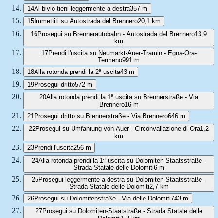
14
Al bivio tieni leggermente a destra
357 m
15
Immettiti su Autostrada del Brennero
20,1 km
16
Prosegui su Brennerautobahn - Autostrada del Brennero
13,9
km
17
Prendi l'uscita su Neumarkt-Auer-Tramin - Egna-Ora-
Termeno
991 m
18
Alla rotonda prendi la 2ª uscita
43 m
19
Prosegui dritto
572 m
20
Alla rotonda prendi la 1ª uscita su Brennerstraße - Via
Brennero
16 m
21
Prosegui dritto su Brennerstraße - Via Brennero
646 m
22
Prosegui su Umfahrung von Auer - Circonvallazione di Ora
1,2
km
23
Prendi l'uscita
256 m
24
Alla rotonda prendi la 1ª uscita su Dolomiten-Staatsstraße -
Strada Statale delle Dolomiti
6 m
25
Prosegui leggermente a destra su Dolomiten-Staatsstraße -
Strada Statale delle Dolomiti
2,7 km
26
Prosegui su Dolomitenstraße - Via delle Dolomiti
743 m
27
Prosegui su Dolomiten-Staatstraße - Strada Statale delle