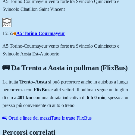
A5 Torino-Courmayeur vento forte tra Svincolo Quincinetto e
Svincolo Chatillon-Saint Vincent
15:55
A5 Torino-Courmayeur
A5 Torino-Courmayeur vento forte tra Svincolo Quincinetto e
Svincolo Aosta Est-Autoporto
🚌 Da
Trento
a
Aosta
in pullman (FlixBus)
La tratta
Trento
–
Aosta
si può percorrere anche in autobus a lunga
percorrenza con
FlixBus
e altri vettori. Il pullman segue un tragitto
di circa
401
km
con una durata indicativa di
6 h 0 min
, spesso a un
prezzo più conveniente di auto o treno.
🚌 Orari e linee dei mezzi
Tutte le tratte FlixBus
Percorsi correlati