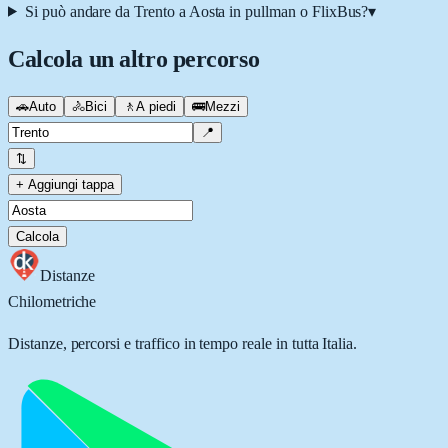
Si può andare da Trento a Aosta in pullman o FlixBus?
▾
Calcola un altro percorso
🚗
Auto
🚴
Bici
🚶
A piedi
🚌
Mezzi
📍
⇅
+ Aggiungi tappa
Calcola
Distanze
Chilometriche
Distanze, percorsi e traffico in tempo reale in tutta Italia.