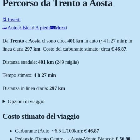
Percorso da Trento a Aosta
⇅ Inverti
🚗
Auto
🚴
Bici
🚶
A piedi
🚌
Mezzi
Da
Trento
a
Aosta
ci sono circa
401
km
in auto (~
4 h 27 min
); in
linea d'aria
297
km
.
Costo del carburante stimato: circa
€ 46,87
.
Distanza stradale
:
401
km
(
249
miglia)
Tempo stimato:
4 h 27 min
Distanza in linea d'aria:
297
km
Opzioni di viaggio
Costo stimato del viaggio
Carburante (
Auto
, ~
6.5
L
/100km):
€ 46,87
Pedaggio (
Trento Centro
→
Aosta-Monte Bianco
):
€ 56,90