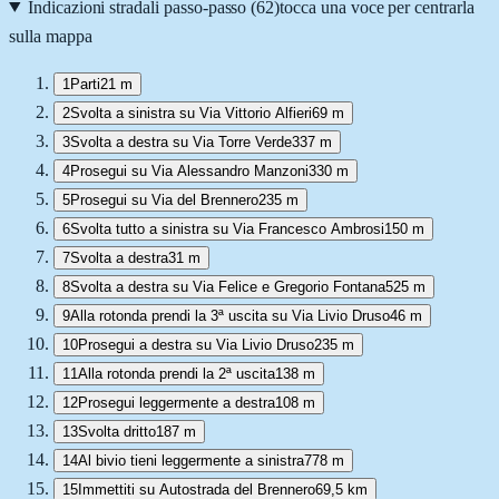
Indicazioni stradali passo-passo (
62
)
tocca una voce per centrarla
sulla mappa
1
Parti
21 m
2
Svolta a sinistra su Via Vittorio Alfieri
69 m
3
Svolta a destra su Via Torre Verde
337 m
4
Prosegui su Via Alessandro Manzoni
330 m
5
Prosegui su Via del Brennero
235 m
6
Svolta tutto a sinistra su Via Francesco Ambrosi
150 m
7
Svolta a destra
31 m
8
Svolta a destra su Via Felice e Gregorio Fontana
525 m
9
Alla rotonda prendi la 3ª uscita su Via Livio Druso
46 m
10
Prosegui a destra su Via Livio Druso
235 m
11
Alla rotonda prendi la 2ª uscita
138 m
12
Prosegui leggermente a destra
108 m
13
Svolta dritto
187 m
14
Al bivio tieni leggermente a sinistra
778 m
15
Immettiti su Autostrada del Brennero
69,5 km