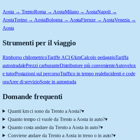
Aosta → Trento
Roma → Aosta
Milano → Aosta
Napoli →
Aosta
Torino → Aosta
Bologna → Aosta
Firenze → Aosta
Venezia →
Aosta
Strumenti per il viaggio
Rimborso chilometrico
Tariffe ACI €/km
Calcolo pedaggio
Tariffa
autostradale
Prezzi carburante
Distributore più conveniente
Autovelox
e tutor
Postazioni sul percorso
Traffico in tempo reale
Incidenti e code
ora
Aree di servizio
Soste in autostrada
Domande frequenti
Quanti km ci sono da Trento a Aosta?
▾
Quanto tempo ci vuole da Trento a Aosta in auto?
▾
Quanto costa andare da Trento a Aosta in auto?
▾
Conviene andare da Trento a Aosta in treno o in auto?
▾