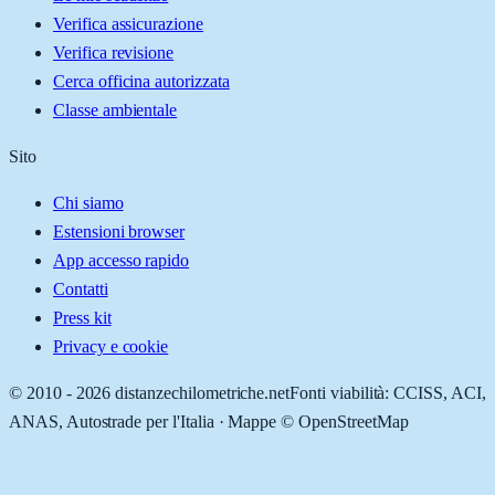
Verifica assicurazione
Verifica revisione
Cerca officina autorizzata
Classe ambientale
Sito
Chi siamo
Estensioni browser
App accesso rapido
Contatti
Press kit
Privacy e cookie
© 2010 -
2026
distanzechilometriche.net
Fonti viabilità: CCISS, ACI,
ANAS, Autostrade per l'Italia · Mappe © OpenStreetMap