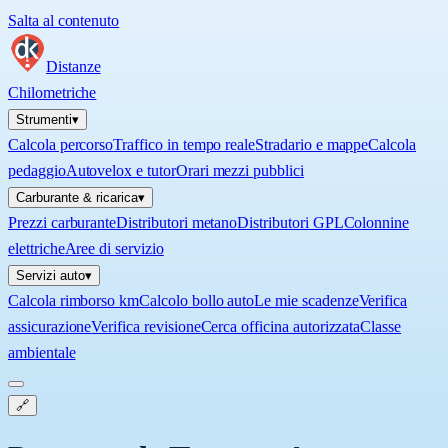
Salta al contenuto
Distanze
Chilometriche
Strumenti
▾
Calcola percorso
Traffico in tempo reale
Stradario e mappe
Calcola
pedaggio
Autovelox e tutor
Orari mezzi pubblici
Carburante & ricarica
▾
Prezzi carburante
Distributori metano
Distributori GPL
Colonnine
elettriche
Aree di servizio
Servizi auto
▾
Calcola rimborso km
Calcolo bollo auto
Le mie scadenze
Verifica
assicurazione
Verifica revisione
Cerca officina autorizzata
Classe
ambientale
🔗