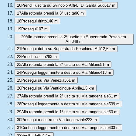
16
Prendi l'uscita su Svincolo Affi-L. Di Garda Sud
617 m
17
Alla rotonda prendi la 3ª uscita
96 m
18
Prosegui dritto
146 m
19
Prosegui
107 m
20
Alla rotonda prendi la 2ª uscita su Superstrada Peschiera-
Affi
348 m
21
Prosegui dritto su Superstrada Peschiera-Affi
12,6 km
22
Prendi l'uscita
283 m
23
Alla rotonda prendi la 2ª uscita su Via Milano
51 m
24
Prosegui leggermente a destra su Via Milano
413 m
25
Prosegui su Via Venezia
361 m
26
Prosegui su Via Venticinque Aprile
1,5 km
27
Alla rotonda prendi la 2ª uscita su Via tangenziale
61 m
28
Prosegui leggermente a destra su Via tangenziale
539 m
29
Alla rotonda prendi la 1ª uscita su Via tangenziale
30 m
30
Prosegui a destra su Via tangenziale
223 m
31
Continua leggermente a destra su Via tangenziale
403 m
32
Svolta dritto
42 m