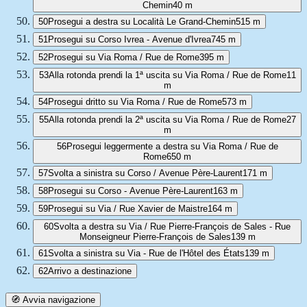
Chemin
40 m
50
Prosegui a destra su Località Le Grand-Chemin
515 m
51
Prosegui su Corso Ivrea - Avenue d'Ivrea
745 m
52
Prosegui su Via Roma / Rue de Rome
395 m
53
Alla rotonda prendi la 1ª uscita su Via Roma / Rue de Rome
11
m
54
Prosegui dritto su Via Roma / Rue de Rome
573 m
55
Alla rotonda prendi la 2ª uscita su Via Roma / Rue de Rome
27
m
56
Prosegui leggermente a destra su Via Roma / Rue de
Rome
650 m
57
Svolta a sinistra su Corso / Avenue Père-Laurent
171 m
58
Prosegui su Corso - Avenue Père-Laurent
163 m
59
Prosegui su Via / Rue Xavier de Maistre
164 m
60
Svolta a destra su Via / Rue Pierre-François de Sales - Rue
Monseigneur Pierre-François de Sales
139 m
61
Svolta a sinistra su Via - Rue de l'Hôtel des États
139 m
62
Arrivo a destinazione
🧭 Avvia navigazione