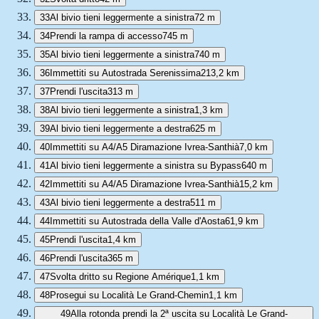
33
Al bivio tieni leggermente a sinistra
72 m
34
Prendi la rampa di accesso
745 m
35
Al bivio tieni leggermente a sinistra
740 m
36
Immettiti su Autostrada Serenissima
213,2 km
37
Prendi l'uscita
313 m
38
Al bivio tieni leggermente a sinistra
1,3 km
39
Al bivio tieni leggermente a destra
625 m
40
Immettiti su A4/A5 Diramazione Ivrea-Santhià
7,0 km
41
Al bivio tieni leggermente a sinistra su Bypass
640 m
42
Immettiti su A4/A5 Diramazione Ivrea-Santhià
15,2 km
43
Al bivio tieni leggermente a destra
511 m
44
Immettiti su Autostrada della Valle d'Aosta
61,9 km
45
Prendi l'uscita
1,4 km
46
Prendi l'uscita
365 m
47
Svolta dritto su Regione Amérique
1,1 km
48
Prosegui su Località Le Grand-Chemin
1,1 km
49
Alla rotonda prendi la 2ª uscita su Località Le Grand-