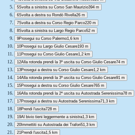
5
Svolta a sinistra su Corso San Maurizio
394 m
6
Svolta a destra su Rondò Rivella
26 m
7
Svolta a destra su Corso Regio Parco
220 m
8
Svolta a sinistra su Largo Regio Parco
52 m
9
Prosegui su Corso Palermo
1,6 km
10
Prosegui su Largo Giulio Cesare
193 m
11
Prosegui su Corso Giulio Cesare
1,2 km
12
Alla rotonda prendi la 3ª uscita su Corso Giulio Cesare
74 m
13
Prosegui a destra su Corso Giulio Cesare
1,2 km
14
Alla rotonda prendi la 3ª uscita su Corso Giulio Cesare
91 m
15
Prosegui a destra su Corso Giulio Cesare
765 m
16
Alla rotonda prendi la 2ª uscita su Autostrada Serenissima
78 m
17
Prosegui a destra su Autostrada Serenissima
71,3 km
18
Prendi l'uscita
728 m
19
Al bivio tieni leggermente a sinistra
1,3 km
20
Immettiti su Autostrada dei Trafori
51,3 km
21
Prendi l'uscita
1,5 km