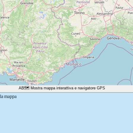
A
B
🗺️ Mostra mappa interattiva e navigatore GPS
lla mappa