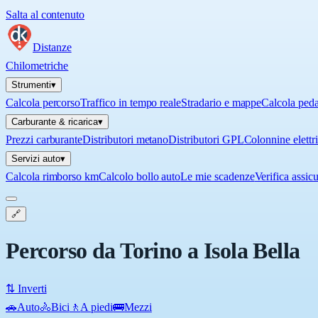
Salta al contenuto
Distanze
Chilometriche
Strumenti
▾
Calcola percorso
Traffico in tempo reale
Stradario e mappe
Calcola ped
Carburante & ricarica
▾
Prezzi carburante
Distributori metano
Distributori GPL
Colonnine elettr
Servizi auto
▾
Calcola rimborso km
Calcolo bollo auto
Le mie scadenze
Verifica assic
🔗
Percorso da Torino a Isola Bella
⇅ Inverti
🚗
Auto
🚴
Bici
🚶
A piedi
🚌
Mezzi