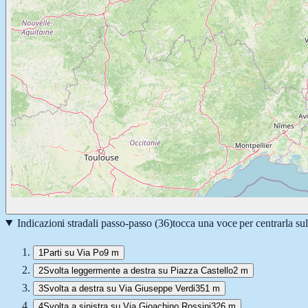
Indicazioni stradali passo-passo (
36
)
tocca una voce per centrarla su
1
Parti su Via Po
9 m
2
Svolta leggermente a destra su Piazza Castello
2 m
3
Svolta a destra su Via Giuseppe Verdi
351 m
4
Svolta a sinistra su Via Gioachino Rossini
326 m