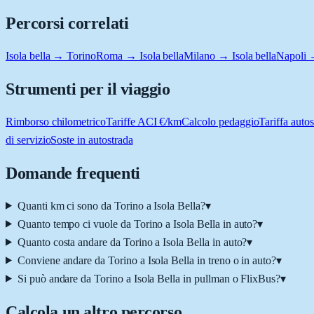
Percorsi correlati
Isola bella → Torino
Roma → Isola bella
Milano → Isola bella
Napoli →
Strumenti per il viaggio
Rimborso chilometrico
Tariffe ACI €/km
Calcolo pedaggio
Tariffa autos
di servizio
Soste in autostrada
Domande frequenti
Quanti km ci sono da Torino a Isola Bella?
▾
Quanto tempo ci vuole da Torino a Isola Bella in auto?
▾
Quanto costa andare da Torino a Isola Bella in auto?
▾
Conviene andare da Torino a Isola Bella in treno o in auto?
▾
Si può andare da Torino a Isola Bella in pullman o FlixBus?
▾
Calcola un altro percorso