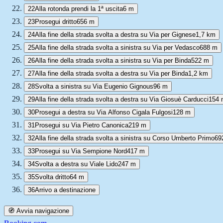
22
Alla rotonda prendi la 1ª uscita
6 m
23
Prosegui dritto
656 m
24
Alla fine della strada svolta a destra su Via per Gignese
1,7 km
25
Alla fine della strada svolta a sinistra su Via per Vedasco
688 m
26
Alla fine della strada svolta a sinistra su Via per Binda
522 m
27
Alla fine della strada svolta a destra su Via per Binda
1,2 km
28
Svolta a sinistra su Via Eugenio Gignous
96 m
29
Alla fine della strada svolta a destra su Via Giosuè Carducci
154 
30
Prosegui a destra su Via Alfonso Cigala Fulgosi
128 m
31
Prosegui su Via Pietro Canonica
219 m
32
Alla fine della strada svolta a sinistra su Corso Umberto Primo
69
33
Prosegui su Via Sempione Nord
417 m
34
Svolta a destra su Viale Lido
247 m
35
Svolta dritto
64 m
36
Arrivo a destinazione
🧭 Avvia navigazione