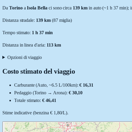
Da
Torino
a
Isola Bella
ci sono circa
139
km
in auto (~
1 h 37 min
); 
Distanza stradale
:
139
km
(
87
miglia)
Tempo stimato:
1 h 37 min
Distanza in linea d'aria:
113
km
Opzioni di viaggio
Costo stimato del viaggio
Carburante (
Auto
, ~
6.5
L
/100km):
€ 16,31
Pedaggio (
Torino
→
Arona
):
€ 30,10
Totale stimato:
€ 46,41
Stime indicative (
benzina
€ 1,80
/
L
).