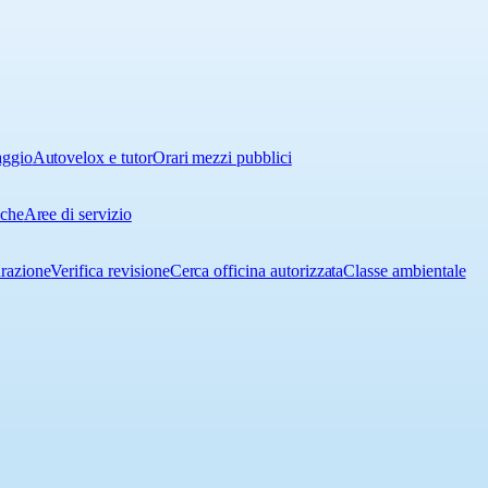
aggio
Autovelox e tutor
Orari mezzi pubblici
iche
Aree di servizio
urazione
Verifica revisione
Cerca officina autorizzata
Classe ambientale