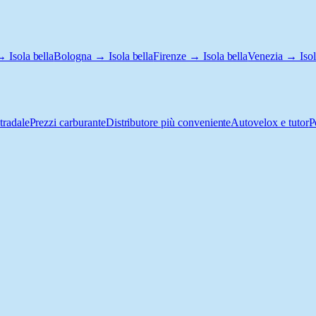
 Isola bella
Bologna → Isola bella
Firenze → Isola bella
Venezia → Isol
tradale
Prezzi carburante
Distributore più conveniente
Autovelox e tutor
P