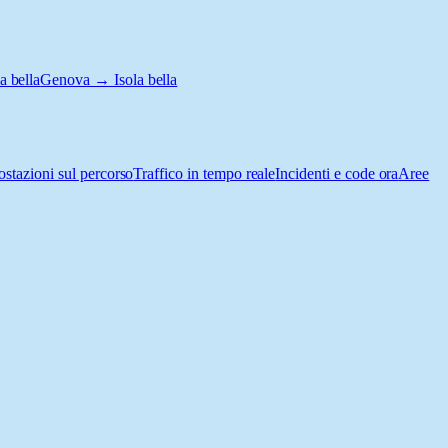
a bella
Genova → Isola bella
ostazioni sul percorso
Traffico in tempo reale
Incidenti e code ora
Aree