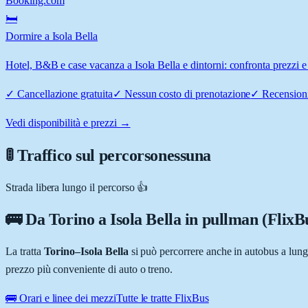
Booking.com
🛏️
Dormire a Isola Bella
Hotel, B&B e case vacanza a Isola Bella e dintorni: confronta prezzi e 
✓
Cancellazione gratuita
✓
Nessun costo di prenotazione
✓
Recensioni
Vedi disponibilità e prezzi →
🚦 Traffico sul percorso
nessuna
Strada libera lungo il percorso 👍
🚌 Da
Torino
a
Isola Bella
in pullman (FlixB
La tratta
Torino
–
Isola Bella
si può percorrere anche in autobus a lun
prezzo più conveniente di auto o treno.
🚌 Orari e linee dei mezzi
Tutte le tratte FlixBus