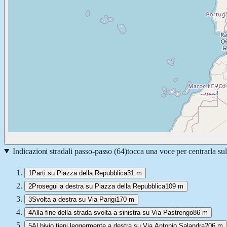
Indicazioni stradali passo-passo (
64
)
tocca una voce per centrarla su
1
Parti su Piazza della Repubblica
31 m
2
Prosegui a destra su Piazza della Repubblica
109 m
3
Svolta a destra su Via Parigi
170 m
4
Alla fine della strada svolta a sinistra su Via Pastrengo
86 m
5
Al bivio tieni leggermente a destra su Via Antonio Salandra
206 m