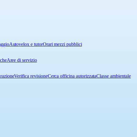
aggio
Autovelox e tutor
Orari mezzi pubblici
iche
Aree di servizio
urazione
Verifica revisione
Cerca officina autorizzata
Classe ambientale