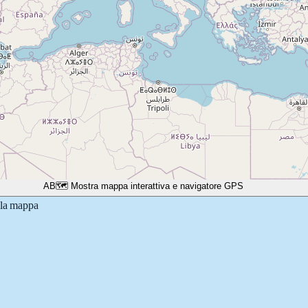
A
B
🗺️ Mostra mappa interattiva e navigatore GPS
lla mappa