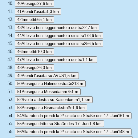
40
Prosegui
27,6 km
41
Prendi l'uscita
1,3 km
42
Immettiti
65,1 km
43
Al bivio tieni leggermente a destra
22,7 km
44
Al bivio tieni leggermente a sinistra
178,6 km
45
Al bivio tieni leggermente a sinistra
256,5 km
46
Immettiti
10,3 km
47
Al bivio tieni leggermente a destra
1,1 km
48
Prosegui
26,3 km
49
Prendi l'uscita su AVUS
1,5 km
50
Prosegui su Halenseestraße
213 m
51
Prosegui su Messedamm
751 m
52
Svolta a destra su Kaiserdamm
1,1 km
53
Prosegui su Bismarckstraße
1,6 km
54
Alla rotonda prendi la 2ª uscita su Straße des 17. Juni
161 m
55
Prosegui dritto su Straße des 17. Juni
1,8 km
56
Alla rotonda prendi la 2ª uscita su Straße des 17. Juni
148 m