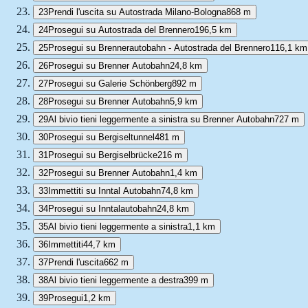
23
Prendi l'uscita su Autostrada Milano-Bologna
868 m
24
Prosegui su Autostrada del Brennero
196,5 km
25
Prosegui su Brennerautobahn - Autostrada del Brennero
116,1 km
26
Prosegui su Brenner Autobahn
24,8 km
27
Prosegui su Galerie Schönberg
892 m
28
Prosegui su Brenner Autobahn
5,9 km
29
Al bivio tieni leggermente a sinistra su Brenner Autobahn
727 m
30
Prosegui su Bergiseltunnel
481 m
31
Prosegui su Bergiselbrücke
216 m
32
Prosegui su Brenner Autobahn
1,4 km
33
Immettiti su Inntal Autobahn
74,8 km
34
Prosegui su Inntalautobahn
24,8 km
35
Al bivio tieni leggermente a sinistra
1,1 km
36
Immettiti
44,7 km
37
Prendi l'uscita
662 m
38
Al bivio tieni leggermente a destra
399 m
39
Prosegui
1,2 km