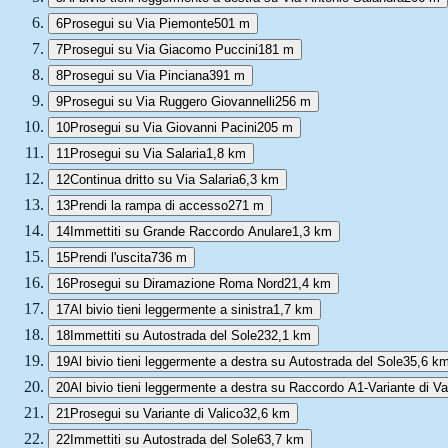
6
Prosegui su Via Piemonte
501 m
7
Prosegui su Via Giacomo Puccini
181 m
8
Prosegui su Via Pinciana
391 m
9
Prosegui su Via Ruggero Giovannelli
256 m
10
Prosegui su Via Giovanni Pacini
205 m
11
Prosegui su Via Salaria
1,8 km
12
Continua dritto su Via Salaria
6,3 km
13
Prendi la rampa di accesso
271 m
14
Immettiti su Grande Raccordo Anulare
1,3 km
15
Prendi l'uscita
736 m
16
Prosegui su Diramazione Roma Nord
21,4 km
17
Al bivio tieni leggermente a sinistra
1,7 km
18
Immettiti su Autostrada del Sole
232,1 km
19
Al bivio tieni leggermente a destra su Autostrada del Sole
35,6 k
20
Al bivio tieni leggermente a destra su Raccordo A1-Variante di Va
21
Prosegui su Variante di Valico
32,6 km
22
Immettiti su Autostrada del Sole
63,7 km