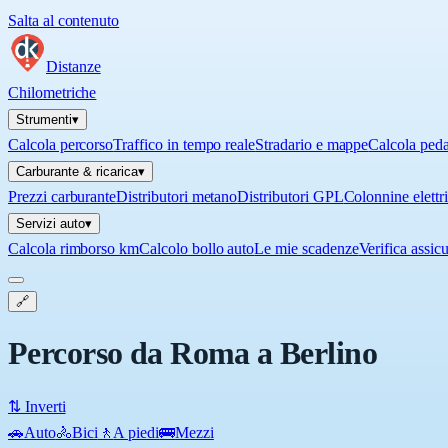
Salta al contenuto
Distanze
Chilometriche
Strumenti
▾
Calcola percorso
Traffico in tempo reale
Stradario e mappe
Calcola ped
Carburante & ricarica
▾
Prezzi carburante
Distributori metano
Distributori GPL
Colonnine elettr
Servizi auto
▾
Calcola rimborso km
Calcolo bollo auto
Le mie scadenze
Verifica assic
🔗
Percorso da Roma a Berlino
⇅ Inverti
🚗
Auto
🚴
Bici
🚶
A piedi
🚌
Mezzi