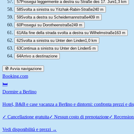
57
Prosegui leggermente a destra su Straße des 17. Juni
1,3 km
58
Svolta a sinistra su Yitzhak-Rabin-Straße
240 m
59
Svolta a destra su Scheidemannstraße
409 m
60
Prosegui su Dorotheenstraße
249 m
61
Alla fine della strada svolta a destra su Wilhelmstraße
163 m
62
Svolta a sinistra su Unter den Linden
1,0 km
63
Continua a sinistra su Unter den Linden
5 m
64
Arrivo a destinazione
🧭 Avvia navigazione
Booking.com
🛏️
Dormire a Berlino
Hotel, B&B e case vacanza a Berlino e dintorni: confronta prezzi e dis
✓
Cancellazione gratuita
✓
Nessun costo di prenotazione
✓
Recensioni
Vedi disponibilità e prezzi →