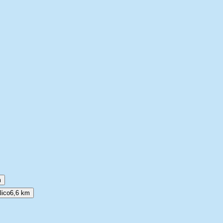
m
lico
6,6 km