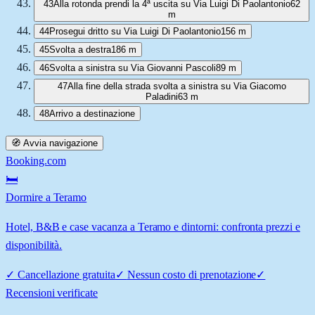
43
Alla rotonda prendi la 4ª uscita su Via Luigi Di Paolantonio
62
m
44
Prosegui dritto su Via Luigi Di Paolantonio
156 m
45
Svolta a destra
186 m
46
Svolta a sinistra su Via Giovanni Pascoli
89 m
47
Alla fine della strada svolta a sinistra su Via Giacomo
Paladini
63 m
48
Arrivo a destinazione
🧭 Avvia navigazione
Booking.com
🛏️
Dormire a Teramo
Hotel, B&B e case vacanza a Teramo e dintorni: confronta prezzi e
disponibilità.
✓
Cancellazione gratuita
✓
Nessun costo di prenotazione
✓
Recensioni verificate