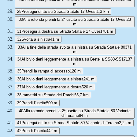
m
29
Prosegui dritto su Strada Statale 17 Ovest
1,3 km
30
Alla rotonda prendi la 2ª uscita su Strada Statale 17 Ovest
23
m
31
Prosegui a destra su Strada Statale 17 Ovest
781 m
32
Svolta a sinistra
41 m
33
Alla fine della strada svolta a sinistra su Strada Statale 80
371
m
34
Al bivio tieni leggermente a sinistra su Bretella SS80-SS17
137
m
35
Prendi la rampa di accesso
126 m
36
Al bivio tieni leggermente a sinistra
241 m
37
Al bivio tieni leggermente a destra
520 m
38
Immettiti su Strada dei Parchi
55,7 km
39
Prendi l'uscita
500 m
40
Alla rotonda prendi la 2ª uscita su Strada Statale 80 Variante
di Teramo
84 m
41
Prosegui dritto su Strada Statale 80 Variante di Teramo
2,2 km
42
Prendi l'uscita
442 m