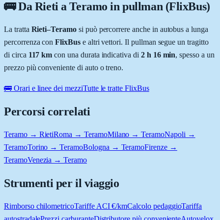
🚌 Da
Rieti
a
Teramo
in pullman (FlixBus)
La tratta
Rieti
–
Teramo
si può percorrere anche in autobus a lunga
percorrenza con
FlixBus
e altri vettori. Il pullman segue un tragitto
di circa
117
km
con una durata indicativa di
2 h 16 min
, spesso a un
prezzo più conveniente di auto o treno.
🚌 Orari e linee dei mezzi
Tutte le tratte FlixBus
Percorsi correlati
Teramo → Rieti
Roma → Teramo
Milano → Teramo
Napoli →
Teramo
Torino → Teramo
Bologna → Teramo
Firenze →
Teramo
Venezia → Teramo
Strumenti per il viaggio
Rimborso chilometrico
Tariffe ACI €/km
Calcolo pedaggio
Tariffa
autostradale
Prezzi carburante
Distributore più conveniente
Autovelox