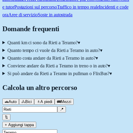
e tutor
Postazioni sul percorso
Traffico in tempo reale
Incidenti e code
ora
Aree di servizio
Soste in autostrada
Domande frequenti
Quanti km ci sono da Rieti a Teramo?
▾
Quanto tempo ci vuole da Rieti a Teramo in auto?
▾
Quanto costa andare da Rieti a Teramo in auto?
▾
Conviene andare da Rieti a Teramo in treno o in auto?
▾
Si può andare da Rieti a Teramo in pullman o FlixBus?
▾
Calcola un altro percorso
🚗
Auto
🚴
Bici
🚶
A piedi
🚌
Mezzi
📍
⇅
+ Aggiungi tappa