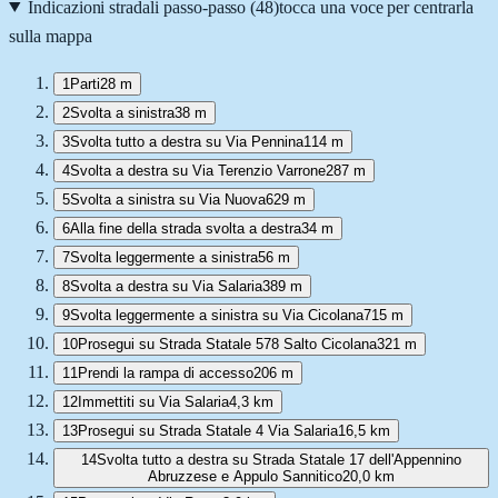
Indicazioni stradali passo-passo (
48
)
tocca una voce per centrarla
sulla mappa
1
Parti
28 m
2
Svolta a sinistra
38 m
3
Svolta tutto a destra su Via Pennina
114 m
4
Svolta a destra su Via Terenzio Varrone
287 m
5
Svolta a sinistra su Via Nuova
629 m
6
Alla fine della strada svolta a destra
34 m
7
Svolta leggermente a sinistra
56 m
8
Svolta a destra su Via Salaria
389 m
9
Svolta leggermente a sinistra su Via Cicolana
715 m
10
Prosegui su Strada Statale 578 Salto Cicolana
321 m
11
Prendi la rampa di accesso
206 m
12
Immettiti su Via Salaria
4,3 km
13
Prosegui su Strada Statale 4 Via Salaria
16,5 km
14
Svolta tutto a destra su Strada Statale 17 dell'Appennino
Abruzzese e Appulo Sannitico
20,0 km