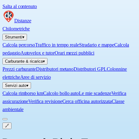
Salta al contenuto
Distanze
Chilometriche
Strumenti
▾
Calcola percorso
Traffico in tempo reale
Stradario e mappe
Calcola
pedaggio
Autovelox e tutor
Orari mezzi pubblici
Carburante & ricarica
▾
Prezzi carburante
Distributori metano
Distributori GPL
Colonnine
elettriche
Aree di servizio
Servizi auto
▾
Calcola rimborso km
Calcolo bollo auto
Le mie scadenze
Verifica
assicurazione
Verifica revisione
Cerca officina autorizzata
Classe
ambientale
🔗