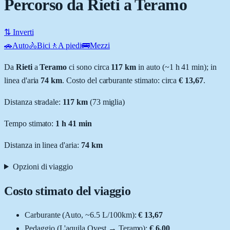
Percorso da Rieti a Teramo
⇅ Inverti
🚗
Auto
🚴
Bici
🚶
A piedi
🚌
Mezzi
Da
Rieti
a
Teramo
ci sono circa
117
km
in auto (~
1 h 41 min
); in
linea d'aria
74
km
.
Costo del carburante stimato: circa
€ 13,67
.
Distanza stradale
:
117
km
(
73
miglia)
Tempo stimato:
1 h 41 min
Distanza in linea d'aria:
74
km
Opzioni di viaggio
Costo stimato del viaggio
Carburante (
Auto
, ~
6.5
L
/100km):
€ 13,67
Pedaggio (
L'aquila Ovest
→
Teramo
):
€ 6,00