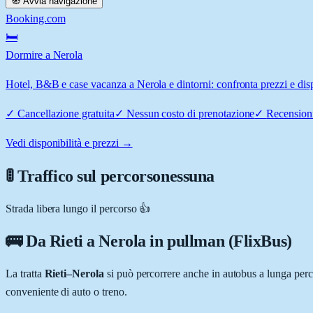
🧭 Avvia navigazione
Booking.com
🛏️
Dormire a Nerola
Hotel, B&B e case vacanza a Nerola e dintorni: confronta prezzi e disp
✓
Cancellazione gratuita
✓
Nessun costo di prenotazione
✓
Recensioni
Vedi disponibilità e prezzi →
🚦 Traffico sul percorso
nessuna
Strada libera lungo il percorso 👍
🚌 Da
Rieti
a
Nerola
in pullman (FlixBus)
La tratta
Rieti
–
Nerola
si può percorrere anche in autobus a lunga per
conveniente di auto o treno.