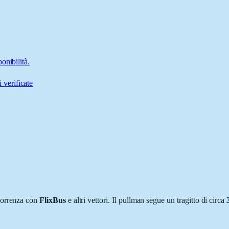
onibilità.
 verificate
correnza con
FlixBus
e altri vettori. Il pullman segue un tragitto di circa