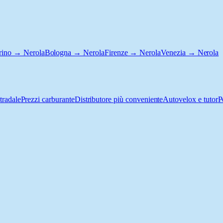
rino → Nerola
Bologna → Nerola
Firenze → Nerola
Venezia → Nerola
tradale
Prezzi carburante
Distributore più conveniente
Autovelox e tutor
P