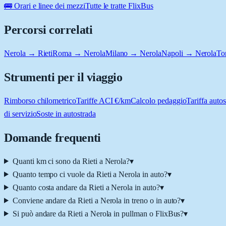
🚌 Orari e linee dei mezzi
Tutte le tratte FlixBus
Percorsi correlati
Nerola → Rieti
Roma → Nerola
Milano → Nerola
Napoli → Nerola
To
Strumenti per il viaggio
Rimborso chilometrico
Tariffe ACI €/km
Calcolo pedaggio
Tariffa autos
di servizio
Soste in autostrada
Domande frequenti
Quanti km ci sono da Rieti a Nerola?
▾
Quanto tempo ci vuole da Rieti a Nerola in auto?
▾
Quanto costa andare da Rieti a Nerola in auto?
▾
Conviene andare da Rieti a Nerola in treno o in auto?
▾
Si può andare da Rieti a Nerola in pullman o FlixBus?
▾