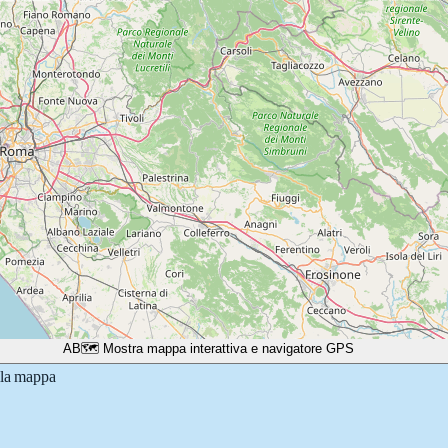
A
B
🗺️ Mostra mappa interattiva e navigatore GPS
lla mappa