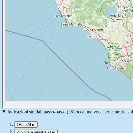
Indicazioni stradali passo-passo (
35
)
tocca una voce per centrarla su
1
Parti
28 m
2
Svolta a sinistra
38 m