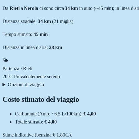
Da
Rieti
a
Nerola
ci sono circa
34
km
in auto (~
45 min
); in linea d'a
Distanza stradale
:
34
km
(
21
miglia)
Tempo stimato:
45 min
Distanza in linea d'aria:
28
km
🌤️
Partenza ·
Rieti
20
°C
Prevalentemente sereno
Opzioni di viaggio
Costo stimato del viaggio
Carburante (
Auto
, ~
6.5
L
/100km):
€ 4,00
Totale stimato:
€ 4,00
Stime indicative (
benzina
€ 1,80
/
L
).