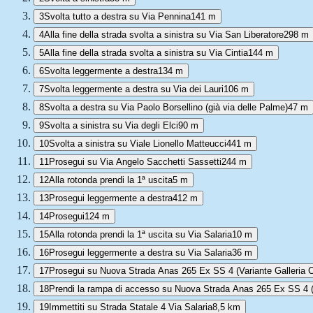
3
Svolta tutto a destra su Via Pennina
141 m
4
Alla fine della strada svolta a sinistra su Via San Liberatore
298 m
5
Alla fine della strada svolta a sinistra su Via Cintia
144 m
6
Svolta leggermente a destra
134 m
7
Svolta leggermente a destra su Via dei Lauri
106 m
8
Svolta a destra su Via Paolo Borsellino (già via delle Palme)
47 m
9
Svolta a sinistra su Via degli Elci
90 m
10
Svolta a sinistra su Viale Lionello Matteucci
441 m
11
Prosegui su Via Angelo Sacchetti Sassetti
244 m
12
Alla rotonda prendi la 1ª uscita
5 m
13
Prosegui leggermente a destra
412 m
14
Prosegui
124 m
15
Alla rotonda prendi la 1ª uscita su Via Salaria
10 m
16
Prosegui leggermente a destra su Via Salaria
36 m
17
Prosegui su Nuova Strada Anas 265 Ex SS 4 (Variante Galleria Co
18
Prendi la rampa di accesso su Nuova Strada Anas 265 Ex SS 4 (Va
19
Immettiti su Strada Statale 4 Via Salaria
8,5 km