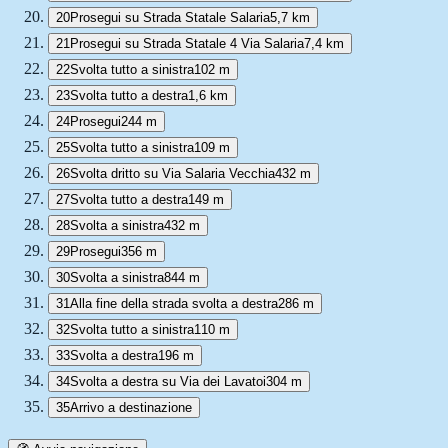
20
Prosegui su Strada Statale Salaria
5,7 km
21
Prosegui su Strada Statale 4 Via Salaria
7,4 km
22
Svolta tutto a sinistra
102 m
23
Svolta tutto a destra
1,6 km
24
Prosegui
244 m
25
Svolta tutto a sinistra
109 m
26
Svolta dritto su Via Salaria Vecchia
432 m
27
Svolta tutto a destra
149 m
28
Svolta a sinistra
432 m
29
Prosegui
356 m
30
Svolta a sinistra
844 m
31
Alla fine della strada svolta a destra
286 m
32
Svolta tutto a sinistra
110 m
33
Svolta a destra
196 m
34
Svolta a destra su Via dei Lavatoi
304 m
35
Arrivo a destinazione