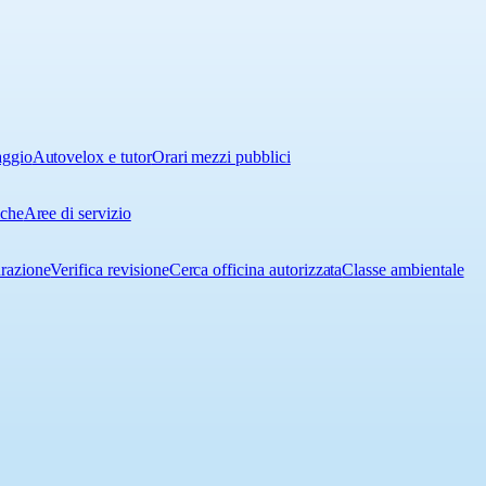
aggio
Autovelox e tutor
Orari mezzi pubblici
iche
Aree di servizio
urazione
Verifica revisione
Cerca officina autorizzata
Classe ambientale