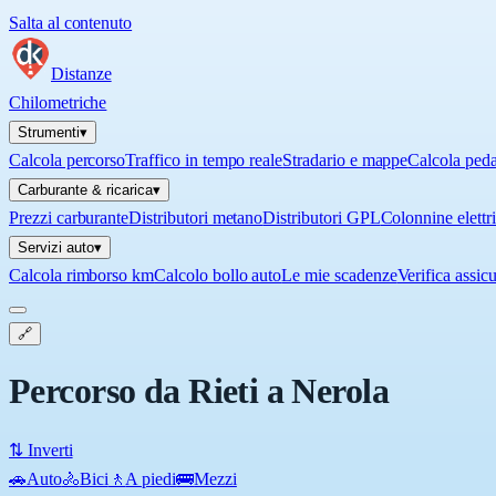
Salta al contenuto
Distanze
Chilometriche
Strumenti
▾
Calcola percorso
Traffico in tempo reale
Stradario e mappe
Calcola ped
Carburante & ricarica
▾
Prezzi carburante
Distributori metano
Distributori GPL
Colonnine elettr
Servizi auto
▾
Calcola rimborso km
Calcolo bollo auto
Le mie scadenze
Verifica assic
🔗
Percorso da Rieti a Nerola
⇅ Inverti
🚗
Auto
🚴
Bici
🚶
A piedi
🚌
Mezzi