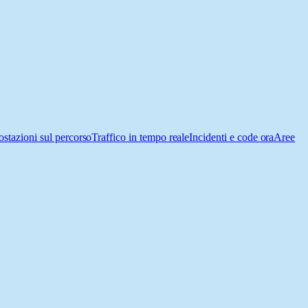
ostazioni sul percorso
Traffico in tempo reale
Incidenti e code ora
Aree