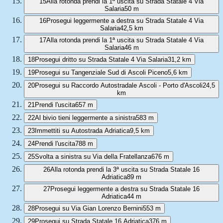
15
Alla rotonda prendi la 1ª uscita su Strada Statale 4 Via
Salaria
50 m
16
Prosegui leggermente a destra su Strada Statale 4 Via
Salaria
42,5 km
17
Alla rotonda prendi la 1ª uscita su Strada Statale 4 Via
Salaria
46 m
18
Prosegui dritto su Strada Statale 4 Via Salaria
31,2 km
19
Prosegui su Tangenziale Sud di Ascoli Piceno
5,6 km
20
Prosegui su Raccordo Autostradale Ascoli - Porto d'Ascoli
24,5
km
21
Prendi l'uscita
657 m
22
Al bivio tieni leggermente a sinistra
583 m
23
Immettiti su Autostrada Adriatica
9,5 km
24
Prendi l'uscita
788 m
25
Svolta a sinistra su Via della Fratellanza
676 m
26
Alla rotonda prendi la 3ª uscita su Strada Statale 16
Adriatica
89 m
27
Prosegui leggermente a destra su Strada Statale 16
Adriatica
44 m
28
Prosegui su Via Gian Lorenzo Bernini
553 m
29
Prosegui su Strada Statale 16 Adriatica
376 m