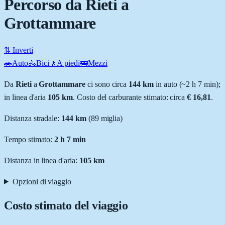
Percorso da Rieti a
Grottammare
⇅ Inverti
🚗
Auto
🚴
Bici
🚶
A piedi
🚌
Mezzi
Da
Rieti
a
Grottammare
ci sono circa
144
km
in auto (~
2 h 7 min
);
in linea d'aria
105
km
.
Costo del carburante stimato: circa
€ 16,81
.
Distanza stradale
:
144
km
(
89
miglia)
Tempo stimato:
2 h 7 min
Distanza in linea d'aria:
105
km
Opzioni di viaggio
Costo stimato del viaggio