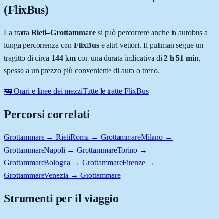
(FlixBus)
La tratta
Rieti
–
Grottammare
si può percorrere anche in autobus a
lunga percorrenza con
FlixBus
e altri vettori. Il pullman segue un
tragitto di circa
144
km
con una durata indicativa di
2 h 51 min
,
spesso a un prezzo più conveniente di auto o treno.
🚌 Orari e linee dei mezzi
Tutte le tratte FlixBus
Percorsi correlati
Grottammare → Rieti
Roma → Grottammare
Milano →
Grottammare
Napoli → Grottammare
Torino →
Grottammare
Bologna → Grottammare
Firenze →
Grottammare
Venezia → Grottammare
Strumenti per il viaggio