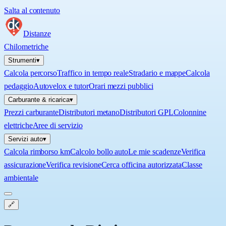
Salta al contenuto
Distanze
Chilometriche
Strumenti
▾
Calcola percorso
Traffico in tempo reale
Stradario e mappe
Calcola
pedaggio
Autovelox e tutor
Orari mezzi pubblici
Carburante & ricarica
▾
Prezzi carburante
Distributori metano
Distributori GPL
Colonnine
elettriche
Aree di servizio
Servizi auto
▾
Calcola rimborso km
Calcolo bollo auto
Le mie scadenze
Verifica
assicurazione
Verifica revisione
Cerca officina autorizzata
Classe
ambientale
🔗