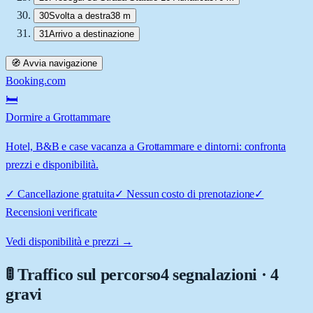
30
Svolta a destra
38 m
31
Arrivo a destinazione
🧭 Avvia navigazione
Booking.com
🛏️
Dormire a Grottammare
Hotel, B&B e case vacanza a Grottammare e dintorni: confronta
prezzi e disponibilità.
✓
Cancellazione gratuita
✓
Nessun costo di prenotazione
✓
Recensioni verificate
Vedi disponibilità e prezzi →
🚦 Traffico sul percorso
4 segnalazioni · 4
gravi