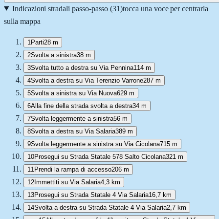
Indicazioni stradali passo-passo (
31
)
tocca una voce per centrarla
sulla mappa
1
Parti
28 m
2
Svolta a sinistra
38 m
3
Svolta tutto a destra su Via Pennina
114 m
4
Svolta a destra su Via Terenzio Varrone
287 m
5
Svolta a sinistra su Via Nuova
629 m
6
Alla fine della strada svolta a destra
34 m
7
Svolta leggermente a sinistra
56 m
8
Svolta a destra su Via Salaria
389 m
9
Svolta leggermente a sinistra su Via Cicolana
715 m
10
Prosegui su Strada Statale 578 Salto Cicolana
321 m
11
Prendi la rampa di accesso
206 m
12
Immettiti su Via Salaria
4,3 km
13
Prosegui su Strada Statale 4 Via Salaria
16,7 km
14
Svolta a destra su Strada Statale 4 Via Salaria
2,7 km