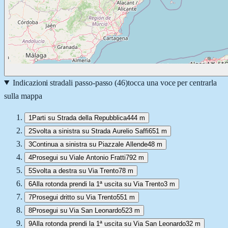
Indicazioni stradali passo-passo (
46
)
tocca una voce per centrarla
sulla mappa
1
Parti su Strada della Repubblica
444 m
2
Svolta a sinistra su Strada Aurelio Saffi
651 m
3
Continua a sinistra su Piazzale Allende
48 m
4
Prosegui su Viale Antonio Fratti
792 m
5
Svolta a destra su Via Trento
78 m
6
Alla rotonda prendi la 1ª uscita su Via Trento
3 m
7
Prosegui dritto su Via Trento
551 m
8
Prosegui su Via San Leonardo
523 m
9
Alla rotonda prendi la 1ª uscita su Via San Leonardo
32 m