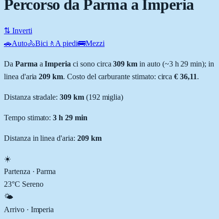
Percorso da Parma a Imperia
⇅ Inverti
🚗
Auto
🚴
Bici
🚶
A piedi
🚌
Mezzi
Da
Parma
a
Imperia
ci sono circa
309
km
in auto (~
3 h 29 min
); in
linea d'aria
209
km
.
Costo del carburante stimato: circa
€ 36,11
.
Distanza stradale
:
309
km
(
192
miglia)
Tempo stimato:
3 h 29 min
Distanza in linea d'aria:
209
km
☀️
Partenza ·
Parma
23
°C
Sereno
🌤️
Arrivo ·
Imperia