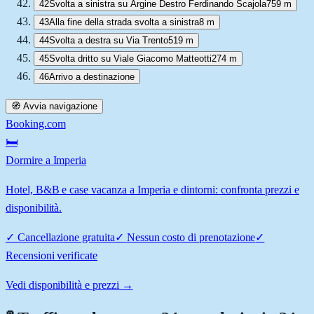
42
Svolta a sinistra su Argine Destro Ferdinando Scajola
759 m
43
Alla fine della strada svolta a sinistra
8 m
44
Svolta a destra su Via Trento
519 m
45
Svolta dritto su Viale Giacomo Matteotti
274 m
46
Arrivo a destinazione
🧭 Avvia navigazione
Booking.com
🛏️
Dormire a Imperia
Hotel, B&B e case vacanza a Imperia e dintorni: confronta prezzi e
disponibilità.
✓
Cancellazione gratuita
✓
Nessun costo di prenotazione
✓
Recensioni verificate
Vedi disponibilità e prezzi →