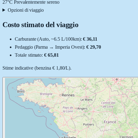
27
°C
Prevalentemente sereno
Opzioni di viaggio
Costo stimato del viaggio
Carburante (
Auto
, ~
6.5
L
/100km):
€ 36,11
Pedaggio (
Parma
→
Imperia Ovest
):
€ 29,70
Totale stimato:
€ 65,81
Stime indicative (
benzina
€ 1,80
/
L
).