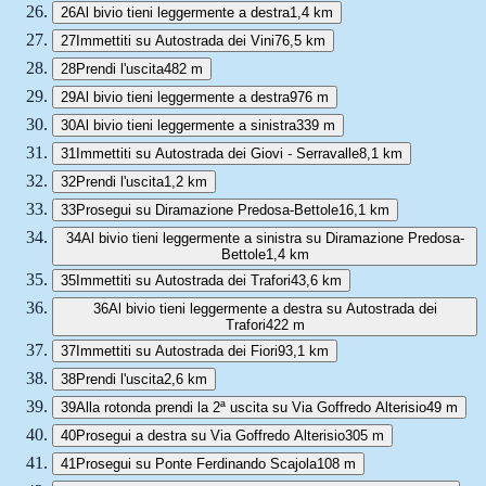
26
Al bivio tieni leggermente a destra
1,4 km
27
Immettiti su Autostrada dei Vini
76,5 km
28
Prendi l'uscita
482 m
29
Al bivio tieni leggermente a destra
976 m
30
Al bivio tieni leggermente a sinistra
339 m
31
Immettiti su Autostrada dei Giovi - Serravalle
8,1 km
32
Prendi l'uscita
1,2 km
33
Prosegui su Diramazione Predosa-Bettole
16,1 km
34
Al bivio tieni leggermente a sinistra su Diramazione Predosa-
Bettole
1,4 km
35
Immettiti su Autostrada dei Trafori
43,6 km
36
Al bivio tieni leggermente a destra su Autostrada dei
Trafori
422 m
37
Immettiti su Autostrada dei Fiori
93,1 km
38
Prendi l'uscita
2,6 km
39
Alla rotonda prendi la 2ª uscita su Via Goffredo Alterisio
49 m
40
Prosegui a destra su Via Goffredo Alterisio
305 m
41
Prosegui su Ponte Ferdinando Scajola
108 m