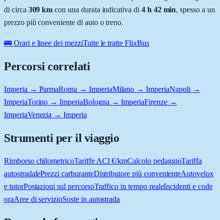
di circa
309
km
con una durata indicativa di
4 h 42 min
, spesso a un
prezzo più conveniente di auto o treno.
🚌 Orari e linee dei mezzi
Tutte le tratte FlixBus
Percorsi correlati
Imperia → Parma
Roma → Imperia
Milano → Imperia
Napoli →
Imperia
Torino → Imperia
Bologna → Imperia
Firenze →
Imperia
Venezia → Imperia
Strumenti per il viaggio
Rimborso chilometrico
Tariffe ACI €/km
Calcolo pedaggio
Tariffa
autostradale
Prezzi carburante
Distributore più conveniente
Autovelox
e tutor
Postazioni sul percorso
Traffico in tempo reale
Incidenti e code
ora
Aree di servizio
Soste in autostrada