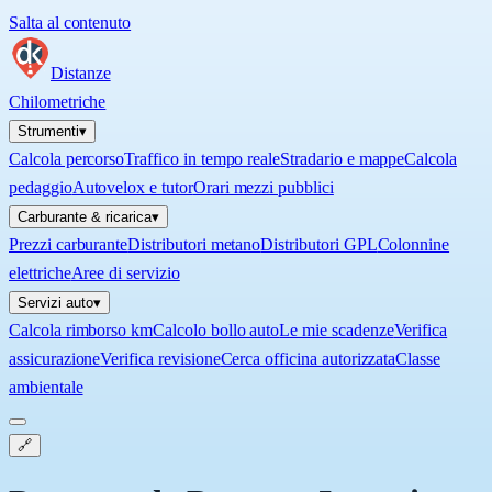
Salta al contenuto
Distanze
Chilometriche
Strumenti
▾
Calcola percorso
Traffico in tempo reale
Stradario e mappe
Calcola
pedaggio
Autovelox e tutor
Orari mezzi pubblici
Carburante & ricarica
▾
Prezzi carburante
Distributori metano
Distributori GPL
Colonnine
elettriche
Aree di servizio
Servizi auto
▾
Calcola rimborso km
Calcolo bollo auto
Le mie scadenze
Verifica
assicurazione
Verifica revisione
Cerca officina autorizzata
Classe
ambientale
🔗