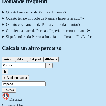
Domande frequenti
Quanti km ci sono da Parma a Imperia?
▾
Quanto tempo ci vuole da Parma a Imperia in auto?
▾
Quanto costa andare da Parma a Imperia in auto?
▾
Conviene andare da Parma a Imperia in treno o in auto?
▾
Si può andare da Parma a Imperia in pullman o FlixBus?
▾
Calcola un altro percorso
🚗
Auto
🚴
Bici
🚶
A piedi
🚌
Mezzi
📍
⇅
+ Aggiungi tappa
Calcola
Distanze
Chilometriche