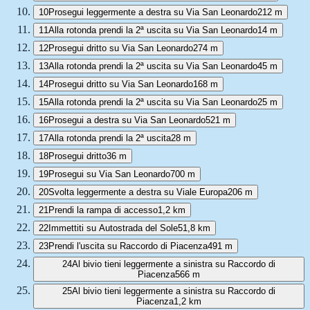
10
Prosegui leggermente a destra su Via San Leonardo
212 m
11
Alla rotonda prendi la 2ª uscita su Via San Leonardo
14 m
12
Prosegui dritto su Via San Leonardo
274 m
13
Alla rotonda prendi la 2ª uscita su Via San Leonardo
45 m
14
Prosegui dritto su Via San Leonardo
168 m
15
Alla rotonda prendi la 2ª uscita su Via San Leonardo
25 m
16
Prosegui a destra su Via San Leonardo
521 m
17
Alla rotonda prendi la 2ª uscita
28 m
18
Prosegui dritto
36 m
19
Prosegui su Via San Leonardo
700 m
20
Svolta leggermente a destra su Viale Europa
206 m
21
Prendi la rampa di accesso
1,2 km
22
Immettiti su Autostrada del Sole
51,8 km
23
Prendi l'uscita su Raccordo di Piacenza
491 m
24
Al bivio tieni leggermente a sinistra su Raccordo di
Piacenza
566 m
25
Al bivio tieni leggermente a sinistra su Raccordo di
Piacenza
1,2 km