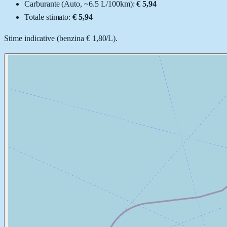
Carburante (
Auto
, ~
6.5
L
/100km):
€ 5,94
Totale stimato:
€ 5,94
Stime indicative (
benzina
€ 1,80
/
L
).