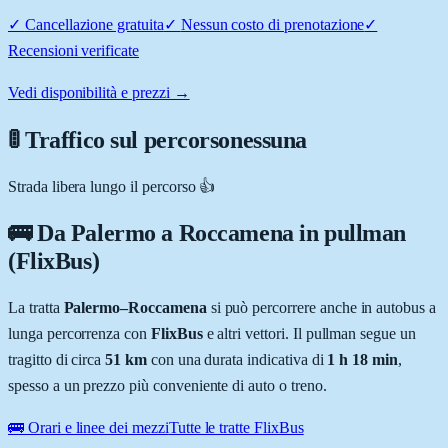
✓
Cancellazione gratuita
✓
Nessun costo di prenotazione
✓
Recensioni verificate
Vedi disponibilità e prezzi →
🚦 Traffico sul percorso
nessuna
Strada libera lungo il percorso 👍
🚌 Da
Palermo
a
Roccamena
in pullman
(FlixBus)
La tratta
Palermo
–
Roccamena
si può percorrere anche in autobus a
lunga percorrenza con
FlixBus
e altri vettori. Il pullman segue un
tragitto di circa
51
km
con una durata indicativa di
1 h 18 min
,
spesso a un prezzo più conveniente di auto o treno.
🚌 Orari e linee dei mezzi
Tutte le tratte FlixBus