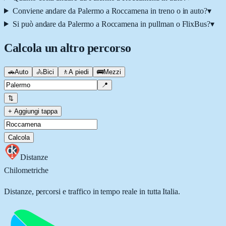
Conviene andare da Palermo a Roccamena in treno o in auto?
▾
Si può andare da Palermo a Roccamena in pullman o FlixBus?
▾
Calcola un altro percorso
🚗
Auto
🚴
Bici
🚶
A piedi
🚌
Mezzi
📍
⇅
+ Aggiungi tappa
Calcola
Distanze
Chilometriche
Distanze, percorsi e traffico in tempo reale in tutta Italia.