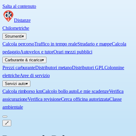
Salta al contenuto
Distanze
Chilometriche
Strumenti
▾
Calcola percorso
Traffico in tempo reale
Stradario e mappe
Calcola
pedaggio
Autovelox e tutor
Orari mezzi pubblici
Carburante & ricarica
▾
Prezzi carburante
Distributori metano
Distributori GPL
Colonnine
elettriche
Aree di servizio
Servizi auto
▾
Calcola rimborso km
Calcolo bollo auto
Le mie scadenze
Verifica
assicurazione
Verifica revisione
Cerca officina autorizzata
Classe
ambientale
🔗