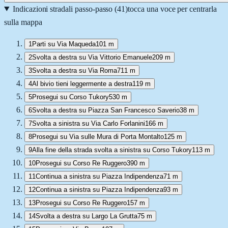
Indicazioni stradali passo-passo (
41
)
tocca una voce per centrarla
sulla mappa
1
Parti su Via Maqueda
101 m
2
Svolta a destra su Via Vittorio Emanuele
209 m
3
Svolta a destra su Via Roma
711 m
4
Al bivio tieni leggermente a destra
119 m
5
Prosegui su Corso Tukory
530 m
6
Svolta a destra su Piazza San Francesco Saverio
38 m
7
Svolta a sinistra su Via Carlo Forlanini
166 m
8
Prosegui su Via sulle Mura di Porta Montalto
125 m
9
Alla fine della strada svolta a sinistra su Corso Tukory
113 m
10
Prosegui su Corso Re Ruggero
390 m
11
Continua a sinistra su Piazza Indipendenza
71 m
12
Continua a sinistra su Piazza Indipendenza
93 m
13
Prosegui su Corso Re Ruggero
157 m
14
Svolta a destra su Largo La Grutta
75 m