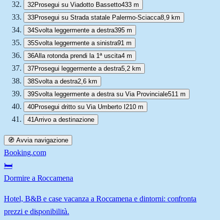
32
Prosegui su Viadotto Bassetto
433 m
33
Prosegui su Strada statale Palermo-Sciacca
8,9 km
34
Svolta leggermente a destra
395 m
35
Svolta leggermente a sinistra
91 m
36
Alla rotonda prendi la 1ª uscita
4 m
37
Prosegui leggermente a destra
5,2 km
38
Svolta a destra
2,6 km
39
Svolta leggermente a destra su Via Provinciale
511 m
40
Prosegui dritto su Via Umberto I
210 m
41
Arrivo a destinazione
🧭 Avvia navigazione
Booking.com
🛏️
Dormire a Roccamena
Hotel, B&B e case vacanza a Roccamena e dintorni: confronta
prezzi e disponibilità.