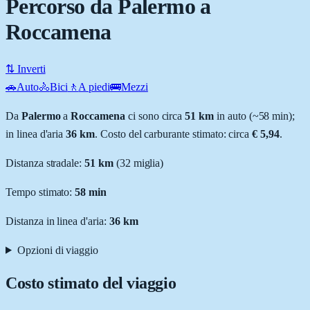
Percorso da Palermo a
Roccamena
⇅ Inverti
🚗
Auto
🚴
Bici
🚶
A piedi
🚌
Mezzi
Da
Palermo
a
Roccamena
ci sono circa
51
km
in auto (~
58 min
);
in linea d'aria
36
km
.
Costo del carburante stimato: circa
€ 5,94
.
Distanza stradale
:
51
km
(
32
miglia)
Tempo stimato:
58 min
Distanza in linea d'aria:
36
km
Opzioni di viaggio
Costo stimato del viaggio