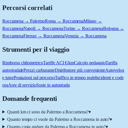
Percorsi correlati
Roccamena → Palermo
Roma → Roccamena
Milano →
Roccamena
Napoli → Roccamena
Torino → Roccamena
Bologna →
Roccamena
Firenze → Roccamena
Venezia → Roccamena
Strumenti per il viaggio
Rimborso chilometrico
Tariffe ACI €/km
Calcolo pedaggio
Tariffa
autostradale
Prezzi carburante
Distributore più conveniente
Autovelox
e tutor
Postazioni sul percorso
Traffico in tempo reale
Incidenti e code
ora
Aree di servizio
Soste in autostrada
Domande frequenti
Quanti km ci sono da Palermo a Roccamena?
▾
Quanto tempo ci vuole da Palermo a Roccamena in auto?
▾
Quanto costa andare da Palermo a Roccamena in auto?
▾