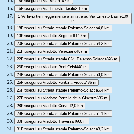
15
Prosegui su Via Brasa
107 m
16
Prosegui su Via Ernesto Basile
2,1 km
17
Al bivio tieni leggermente a sinistra su Via Ernesto Basile
109
m
18
Prosegui su Strada statale Palermo-Sciacca
4,8 km
19
Prosegui su Viadotto Segreto II
140 m
20
Prosegui su Strada statale Palermo-Sciacca
4,2 km
21
Prosegui su Viadotto Veneziano
407 m
22
Prosegui su Strada statale 624, Palermo-Sciacca
896 m
23
Prosegui su Viadotto Real Celsi
440 m
24
Prosegui su Strada statale Palermo-Sciacca
3,0 km
25
Prosegui su Viadotto Fontana Fredda
486 m
26
Prosegui su Strada statale Palermo-Sciacca
5,4 km
27
Prosegui su Viadotto Portella della Ginestra
636 m
28
Prosegui su Viadotto Corvo I
2,0 km
29
Prosegui su Strada statale Palermo-Sciacca
1,1 km
30
Prosegui su Viadotto Traversa I
668 m
31
Prosegui su Strada statale Palermo-Sciacca
3,2 km