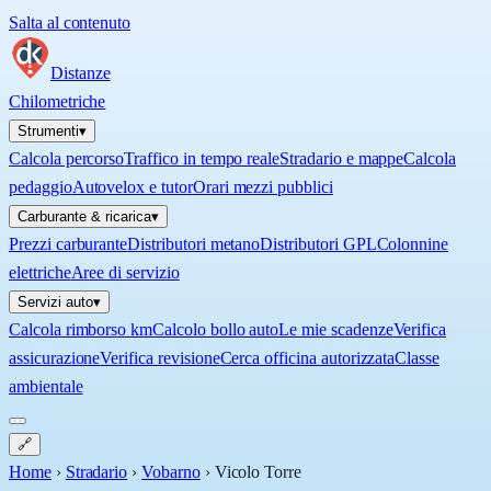
Salta al contenuto
Distanze
Chilometriche
Strumenti
▾
Calcola percorso
Traffico in tempo reale
Stradario e mappe
Calcola
pedaggio
Autovelox e tutor
Orari mezzi pubblici
Carburante & ricarica
▾
Prezzi carburante
Distributori metano
Distributori GPL
Colonnine
elettriche
Aree di servizio
Servizi auto
▾
Calcola rimborso km
Calcolo bollo auto
Le mie scadenze
Verifica
assicurazione
Verifica revisione
Cerca officina autorizzata
Classe
ambientale
🔗
Home
›
Stradario
›
Vobarno
›
Vicolo Torre