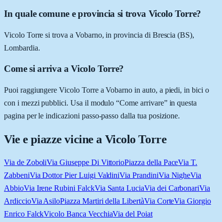
In quale comune e provincia si trova Vicolo Torre?
Vicolo Torre si trova a Vobarno, in provincia di Brescia (BS),
Lombardia.
Come si arriva a Vicolo Torre?
Puoi raggiungere Vicolo Torre a Vobarno in auto, a piedi, in bici o
con i mezzi pubblici. Usa il modulo “Come arrivare” in questa
pagina per le indicazioni passo-passo dalla tua posizione.
Vie e piazze vicine a
Vicolo Torre
Via de Zoboli
Via Giuseppe Di Vittorio
Piazza della Pace
Via T.
Zabbeni
Via Dottor Pier Luigi Valdini
Via Prandini
Via Nighe
Via
Abbio
Via Irene Rubini Falck
Via Santa Lucia
Via dei Carbonari
Via
Ardiccio
Via Asilo
Piazza Martiri della Libertà
Via Corte
Via Giorgio
Enrico Falck
Vicolo Banca Vecchia
Via del Poiat