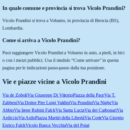
In quale comune e provincia si trova Vicolo Prandini?
Vicolo Prandini si trova a Vobarno, in provincia di Brescia (BS),
Lombardia.
Come si arriva a Vicolo Prandini?
Puoi raggiungere Vicolo Prandini a Vobarno in auto, a piedi, in bici
o con i mezzi pubblici. Usa il modulo “Come arrivare” in questa
pagina per le indicazioni passo-passo dalla tua posizione.
Vie e piazze vicine a
Vicolo Prandini
Via de Zoboli
Via Giuseppe Di Vittorio
Piazza della Pace
Via T.
Zabbeni
Via Dottor Pier Luigi Valdini
Via Prandini
Via Nighe
Via
Abbio
Via Irene Rubini Falck
Via Santa Lucia
Via dei Carbonari
Via
Ardiccio
Via Asilo
Piazza Martiri della Libertà
Via Corte
Via Giorgio
Enrico Falck
Vicolo Banca Vecchia
Via del Poiat