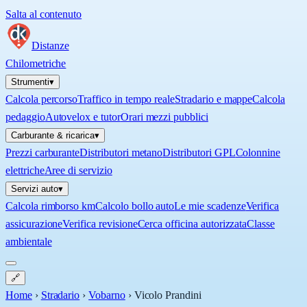
Salta al contenuto
Distanze
Chilometriche
Strumenti
▾
Calcola percorso
Traffico in tempo reale
Stradario e mappe
Calcola
pedaggio
Autovelox e tutor
Orari mezzi pubblici
Carburante & ricarica
▾
Prezzi carburante
Distributori metano
Distributori GPL
Colonnine
elettriche
Aree di servizio
Servizi auto
▾
Calcola rimborso km
Calcolo bollo auto
Le mie scadenze
Verifica
assicurazione
Verifica revisione
Cerca officina autorizzata
Classe
ambientale
🔗
Home
›
Stradario
›
Vobarno
›
Vicolo Prandini