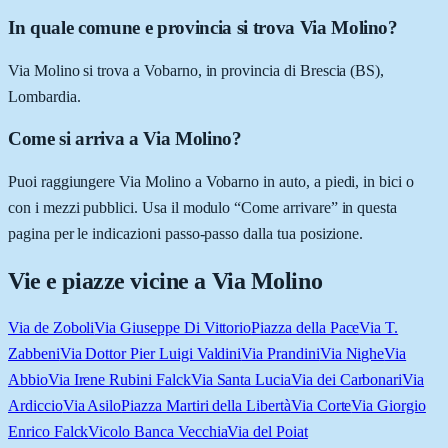
In quale comune e provincia si trova Via Molino?
Via Molino si trova a Vobarno, in provincia di Brescia (BS),
Lombardia.
Come si arriva a Via Molino?
Puoi raggiungere Via Molino a Vobarno in auto, a piedi, in bici o
con i mezzi pubblici. Usa il modulo “Come arrivare” in questa
pagina per le indicazioni passo-passo dalla tua posizione.
Vie e piazze vicine a
Via Molino
Via de Zoboli
Via Giuseppe Di Vittorio
Piazza della Pace
Via T.
Zabbeni
Via Dottor Pier Luigi Valdini
Via Prandini
Via Nighe
Via
Abbio
Via Irene Rubini Falck
Via Santa Lucia
Via dei Carbonari
Via
Ardiccio
Via Asilo
Piazza Martiri della Libertà
Via Corte
Via Giorgio
Enrico Falck
Vicolo Banca Vecchia
Via del Poiat