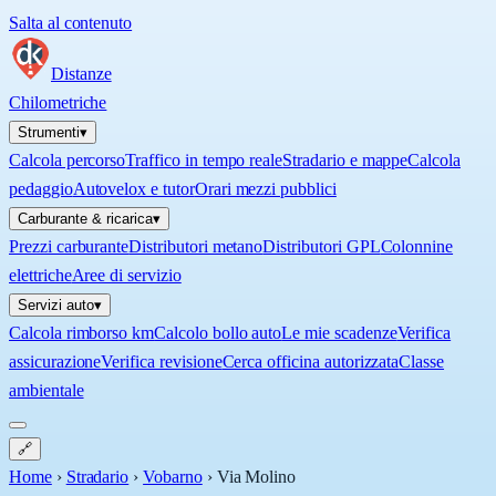
Salta al contenuto
Distanze
Chilometriche
Strumenti
▾
Calcola percorso
Traffico in tempo reale
Stradario e mappe
Calcola
pedaggio
Autovelox e tutor
Orari mezzi pubblici
Carburante & ricarica
▾
Prezzi carburante
Distributori metano
Distributori GPL
Colonnine
elettriche
Aree di servizio
Servizi auto
▾
Calcola rimborso km
Calcolo bollo auto
Le mie scadenze
Verifica
assicurazione
Verifica revisione
Cerca officina autorizzata
Classe
ambientale
🔗
Home
›
Stradario
›
Vobarno
›
Via Molino