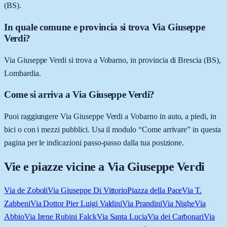
(BS).
In quale comune e provincia si trova Via Giuseppe
Verdi?
Via Giuseppe Verdi si trova a Vobarno, in provincia di Brescia (BS),
Lombardia.
Come si arriva a Via Giuseppe Verdi?
Puoi raggiungere Via Giuseppe Verdi a Vobarno in auto, a piedi, in
bici o con i mezzi pubblici. Usa il modulo “Come arrivare” in questa
pagina per le indicazioni passo-passo dalla tua posizione.
Vie e piazze vicine a
Via Giuseppe Verdi
Via de Zoboli
Via Giuseppe Di Vittorio
Piazza della Pace
Via T.
Zabbeni
Via Dottor Pier Luigi Valdini
Via Prandini
Via Nighe
Via
Abbio
Via Irene Rubini Falck
Via Santa Lucia
Via dei Carbonari
Via