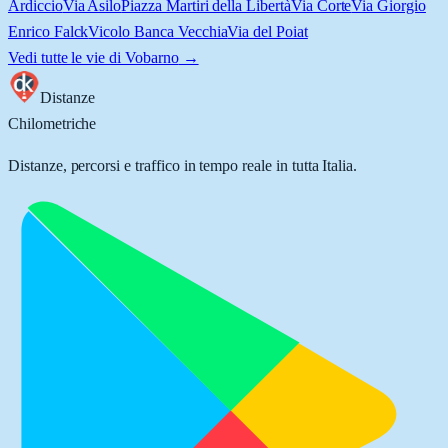
Ardiccio
Via Asilo
Piazza Martiri della Libertà
Via Corte
Via Giorgio
Enrico Falck
Vicolo Banca Vecchia
Via del Poiat
Vedi tutte le vie di
Vobarno
→
Distanze
Chilometriche
Distanze, percorsi e traffico in tempo reale in tutta Italia.