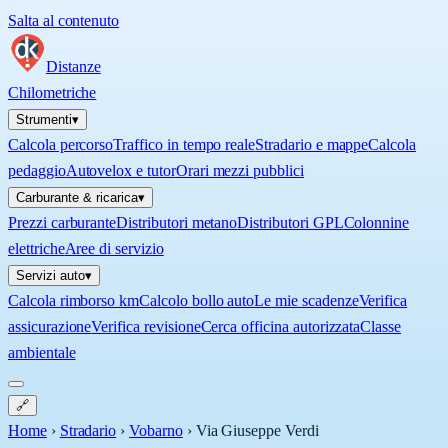
Salta al contenuto
Distanze
Chilometriche
Strumenti
▾
Calcola percorso
Traffico in tempo reale
Stradario e mappe
Calcola
pedaggio
Autovelox e tutor
Orari mezzi pubblici
Carburante & ricarica
▾
Prezzi carburante
Distributori metano
Distributori GPL
Colonnine
elettriche
Aree di servizio
Servizi auto
▾
Calcola rimborso km
Calcolo bollo auto
Le mie scadenze
Verifica
assicurazione
Verifica revisione
Cerca officina autorizzata
Classe
ambientale
🔗
Home
›
Stradario
›
Vobarno
›
Via Giuseppe Verdi