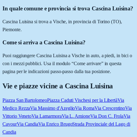
In quale comune e provincia si trova Cascina Luisina?
Cascina Luisina si trova a Vische, in provincia di Torino (TO),
Piemonte.
Come si arriva a Cascina Luisina?
Puoi raggiungere Cascina Luisina a Vische in auto, a piedi, in bici o
con i mezzi pubblici. Usa il modulo “Come arrivare” in questa
pagina per le indicazioni passo-passo dalla tua posizione.
Vie e piazze vicine a
Cascina Luisina
Piazza San Bartolomeo
Piazza Caduti Vischesi per la Libertà
Via
Medico Rezza
Via Massimo d'Azeglio
Via Roma
Via Crescentino
Via
Vittorio Veneto
Via Lamarmora
Via L. Amione
Via Don C. Frola
Via
Cavour
Via Candia
Via Enrico Brugo
Strada Provinciale del Lago di
Candia