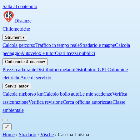
Salta al contenuto
Distanze
Chilometriche
Strumenti
▾
Calcola percorso
Traffico in tempo reale
Stradario e mappe
Calcola
pedaggio
Autovelox e tutor
Orari mezzi pubblici
Carburante & ricarica
▾
Prezzi carburante
Distributori metano
Distributori GPL
Colonnine
elettriche
Aree di servizio
Servizi auto
▾
Calcola rimborso km
Calcolo bollo auto
Le mie scadenze
Verifica
assicurazione
Verifica revisione
Cerca officina autorizzata
Classe
ambientale
🔗
Home
›
Stradario
›
Vische
›
Cascina Luisina