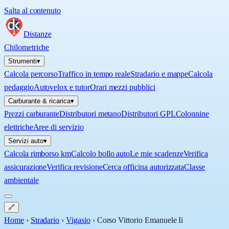
Salta al contenuto
Distanze
Chilometriche
Strumenti
▾
Calcola percorso
Traffico in tempo reale
Stradario e mappe
Calcola
pedaggio
Autovelox e tutor
Orari mezzi pubblici
Carburante & ricarica
▾
Prezzi carburante
Distributori metano
Distributori GPL
Colonnine
elettriche
Aree di servizio
Servizi auto
▾
Calcola rimborso km
Calcolo bollo auto
Le mie scadenze
Verifica
assicurazione
Verifica revisione
Cerca officina autorizzata
Classe
ambientale
🔗
Home
›
Stradario
›
Vigasio
›
Corso Vittorio Emanuele Ii