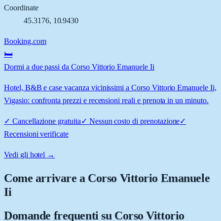
Coordinate
45.3176
,
10.9430
Booking.com
🛏️
Dormi a due passi da Corso Vittorio Emanuele Ii
Hotel, B&B e case vacanza vicinissimi a Corso Vittorio Emanuele Ii,
Vigasio: confronta prezzi e recensioni reali e prenota in un minuto.
✓
Cancellazione gratuita
✓
Nessun costo di prenotazione
✓
Recensioni verificate
Vedi gli hotel →
Come arrivare a
Corso Vittorio Emanuele
Ii
Domande frequenti su
Corso Vittorio