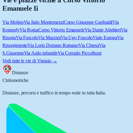
Vie e piazze vicine a
Corso Vittorio
Emanuele Ii
Via Molino
Via Italo Montemezzi
Corso Giuseppe Garibaldi
Via
Kennedy
Via Roma
Corso Vittorio Emanuele
Via Dante Alighieri
Via
Risorta
Via Foscolo
Via Mazzini
Via Ugo Foscolo
Viale Europa
Via
Risorgimento
Via Loris Doriano Romano
Via Chiesa
Via
S.Giuseppe
Via Asilo infantile
Via Corrado Piccolboni
Vedi tutte le vie di
Vigasio
→
Distanze
Chilometriche
Distanze, percorsi e traffico in tempo reale in tutta Italia.