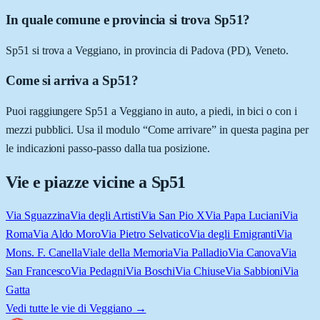
In quale comune e provincia si trova Sp51?
Sp51 si trova a Veggiano, in provincia di Padova (PD), Veneto.
Come si arriva a Sp51?
Puoi raggiungere Sp51 a Veggiano in auto, a piedi, in bici o con i
mezzi pubblici. Usa il modulo “Come arrivare” in questa pagina per
le indicazioni passo-passo dalla tua posizione.
Vie e piazze vicine a
Sp51
Via Sguazzina
Via degli Artisti
Via San Pio X
Via Papa Luciani
Via
Roma
Via Aldo Moro
Via Pietro Selvatico
Via degli Emigranti
Via
Mons. F. Canella
Viale della Memoria
Via Palladio
Via Canova
Via
San Francesco
Via Pedagni
Via Boschi
Via Chiuse
Via Sabbioni
Via
Gatta
Vedi tutte le vie di
Veggiano
→