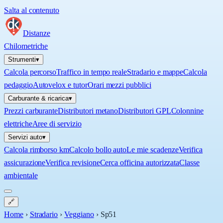
Salta al contenuto
Distanze
Chilometriche
Strumenti
▾
Calcola percorso
Traffico in tempo reale
Stradario e mappe
Calcola
pedaggio
Autovelox e tutor
Orari mezzi pubblici
Carburante & ricarica
▾
Prezzi carburante
Distributori metano
Distributori GPL
Colonnine
elettriche
Aree di servizio
Servizi auto
▾
Calcola rimborso km
Calcolo bollo auto
Le mie scadenze
Verifica
assicurazione
Verifica revisione
Cerca officina autorizzata
Classe
ambientale
🔗
Home
›
Stradario
›
Veggiano
›
Sp51