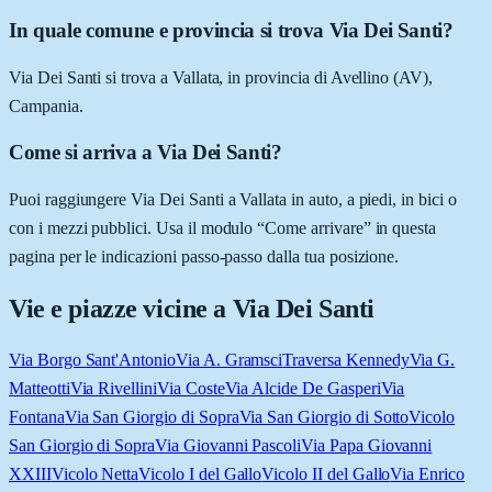
In quale comune e provincia si trova Via Dei Santi?
Via Dei Santi si trova a Vallata, in provincia di Avellino (AV),
Campania.
Come si arriva a Via Dei Santi?
Puoi raggiungere Via Dei Santi a Vallata in auto, a piedi, in bici o
con i mezzi pubblici. Usa il modulo “Come arrivare” in questa
pagina per le indicazioni passo-passo dalla tua posizione.
Vie e piazze vicine a
Via Dei Santi
Via Borgo Sant'Antonio
Via A. Gramsci
Traversa Kennedy
Via G.
Matteotti
Via Rivellini
Via Coste
Via Alcide De Gasperi
Via
Fontana
Via San Giorgio di Sopra
Via San Giorgio di Sotto
Vicolo
San Giorgio di Sopra
Via Giovanni Pascoli
Via Papa Giovanni
XXIII
Vicolo Netta
Vicolo I del Gallo
Vicolo II del Gallo
Via Enrico