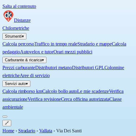
Salta al contenuto
Distanze
Chilometriche
Strumenti
▾
Calcola percorso
Traffico in tempo reale
Stradario e mappe
Calcola
pedaggio
Autovelox e tutor
Orari mezzi pubblici
Carburante & ricarica
▾
Prezzi carburante
Distributori metano
Distributori GPL
Colonnine
elettriche
Aree di servizio
Servizi auto
▾
Calcola rimborso km
Calcolo bollo auto
Le mie scadenze
Verifica
assicurazione
Verifica revisione
Cerca officina autorizzata
Classe
ambientale
🔗
Home
›
Stradario
›
Vallata
›
Via Dei Santi