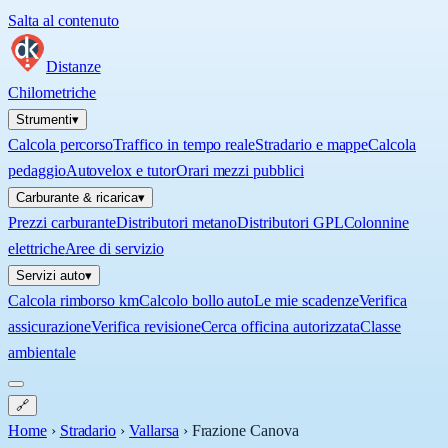
Salta al contenuto
Distanze
Chilometriche
Strumenti
▾
Calcola percorso
Traffico in tempo reale
Stradario e mappe
Calcola
pedaggio
Autovelox e tutor
Orari mezzi pubblici
Carburante & ricarica
▾
Prezzi carburante
Distributori metano
Distributori GPL
Colonnine
elettriche
Aree di servizio
Servizi auto
▾
Calcola rimborso km
Calcolo bollo auto
Le mie scadenze
Verifica
assicurazione
Verifica revisione
Cerca officina autorizzata
Classe
ambientale
🔗
Home
›
Stradario
›
Vallarsa
›
Frazione Canova