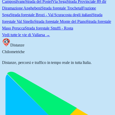
Camposilvano
Strada del Postel
Via Sega
Strada Provinciale 89 dir
Diramazione Anghebeni
Strada forestale Trochetal
Frazione
Sega
Strada forestale Brozi - Val Scura
costa degli italiani
Strada
forestale Val Sinello
Strada forestale Monte del Piano
Strada forestale
Maso Perucca
Strada forestale Struffi - Rosta
Vedi tutte le vie di
Vallarsa
→
Distanze
Chilometriche
Distanze, percorsi e traffico in tempo reale in tutta Italia.