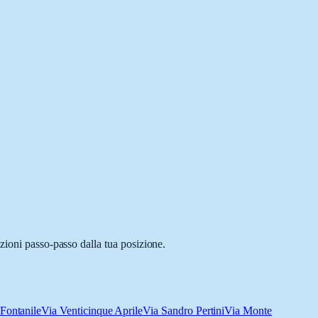
zioni passo-passo dalla tua posizione.
Fontanile
Via Venticinque Aprile
Via Sandro Pertini
Via Monte