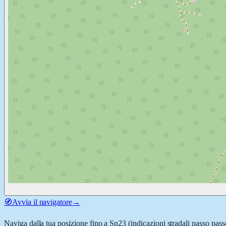
🧭
Avvia il navigatore
→
Naviga dalla tua posizione fino a
Sp23
(indicazioni stradali passo pass