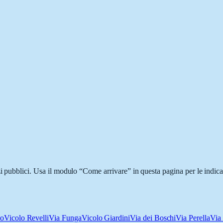
i pubblici. Usa il modulo “Come arrivare” in questa pagina per le indica
eo
Vicolo Revelli
Via Funga
Vicolo Giardini
Via dei Boschi
Via Perella
Via 