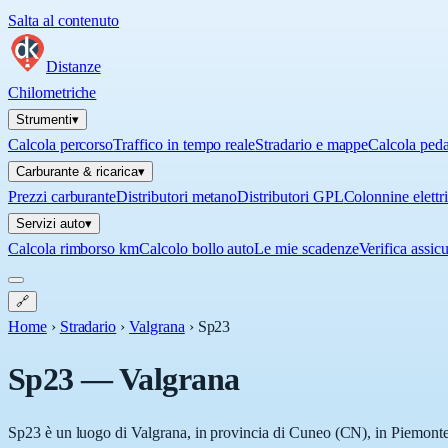
Salta al contenuto
Distanze
Chilometriche
Strumenti
▾
Calcola percorso
Traffico in tempo reale
Stradario e mappe
Calcola ped
Carburante & ricarica
▾
Prezzi carburante
Distributori metano
Distributori GPL
Colonnine elettr
Servizi auto
▾
Calcola rimborso km
Calcolo bollo auto
Le mie scadenze
Verifica assic
🔗
Home
›
Stradario
›
Valgrana
›
Sp23
Sp23
—
Valgrana
Sp23 è un luogo di Valgrana, in provincia di Cuneo (CN), in Piemonte. 