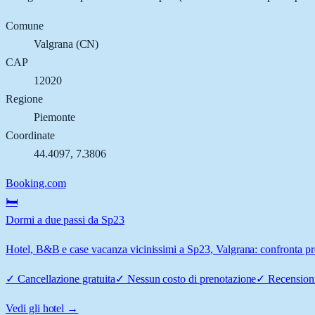
Comune
Valgrana
(
CN
)
CAP
12020
Regione
Piemonte
Coordinate
44.4097
,
7.3806
Booking.com
🛏️
Dormi a due passi da Sp23
Hotel, B&B e case vacanza vicinissimi a Sp23, Valgrana: confronta prez
✓
Cancellazione gratuita
✓
Nessun costo di prenotazione
✓
Recensioni
Vedi gli hotel →