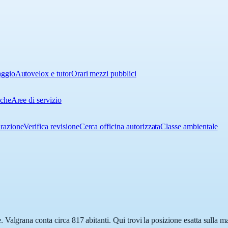
aggio
Autovelox e tutor
Orari mezzi pubblici
iche
Aree di servizio
urazione
Verifica revisione
Cerca officina autorizzata
Classe ambientale
Valgrana conta circa 817 abitanti. Qui trovi la posizione esatta sulla m