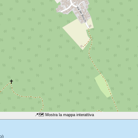
📍
🗺️ Mostra la mappa interattiva
o)